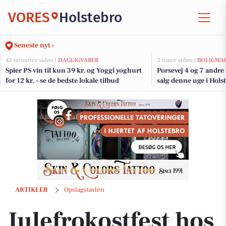
VORES
Holstebro
Seneste nyt ›
42 minutter siden |
DAGLIGVARER
3 timer siden |
BOLIGMA
Spier PS vin til kun 39 kr. og Yoggi yoghurt
Porsevej 4 og 7 andre
for 12 kr. - se de bedste lokale tilbud
salg denne uge i Holst
her.
Julefrokostfest hos Min Købmand i Asp sætter gang i decemberstem
ARTIKLER
Opslagstavlen
Julefrokostfest hos