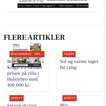
FLERE ARTIKLER
SPONSORERET
OPSLAGSTAVLEN
VEJRET
BoligOne Mogens
Sol og varme tager
Kragh I/S sænker
fat i dag
prisen på villa i
Holstebro med
100.000 kr.
JOBNYT
JOBNYT
Savner du nye
Bliv