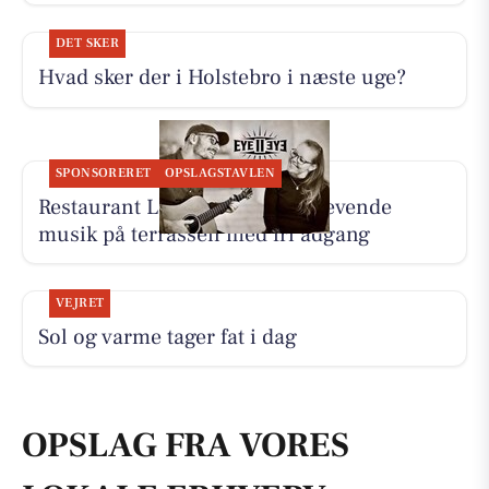
DET SKER
Hvad sker der i Holstebro i næste uge?
SPONSORERET
OPSLAGSTAVLEN
Restaurant Luna Lemvig har levende
musik på terrassen med fri adgang
VEJRET
Sol og varme tager fat i dag
OPSLAG FRA VORES