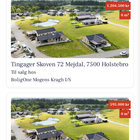
1.204.500 kr
2
0 m
Tingager Skoven 72 Mejdal, 7500 Holstebro
Til salg hos
BoligOne Mogens Kragh I/S
595.000 kr
2
0 m