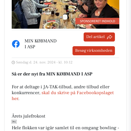
Del artikel
MIN KØBMAND
I ASP
Besøg virksomheden
Søndag d. 24. nov. 2024 - kl. 10:12
Så er der nyt fra MIN KØBMAND I ASP
For at deltage i JA-TAK-tilbud, andre tilbud eller
konkurrencer,
skal du skrive på Facebookopslaget
her
.
Årets julefrokost
￼
Hele flokken var igår samlet til en omgang bowling -