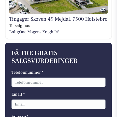
Tingager Skoven 49 Mejdal, 7500 Holstebro
Til salg hos
BoligOne Mogens Kragh I/S
FÅ TRE GRATIS
SALGSVURDERINGER
Telefonnummer *
Email *
Adresse *