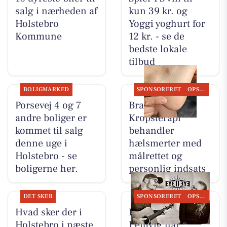
salg i nærheden af
kun 39 kr. og
Holstebro
Yoggi yoghurt for
Kommune
12 kr. - se de
bedste lokale
tilbud
BOLIGMARKED
SPONSORERET
OPSLAGSTAVLEN
Porsevej 4 og 7
Brandsborgs
andre boliger er
Kropsterapi
kommet til salg
behandler
denne uge i
hælsmerter med
Holstebro - se
målrettet og
boligerne her.
personlig indsats
DET SKER
SPONSORERET
OPSLAGSTAVLEN
Hvad sker der i
Restaurant Luna
Holstebro i næste
Lemvig har