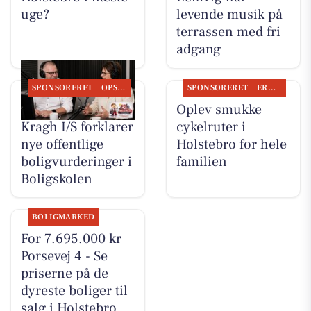
uge?
levende musik på
terrassen med fri
adgang
SPONSORERET
OPSLAGSTAVLEN
SPONSORERET
ERHVERV
BoligOne Mogens
Oplev smukke
Kragh I/S forklarer
cykelruter i
nye offentlige
Holstebro for hele
boligvurderinger i
familien
Boligskolen
BOLIGMARKED
For 7.695.000 kr
Porsevej 4 - Se
priserne på de
dyreste boliger til
salg i Holstebro