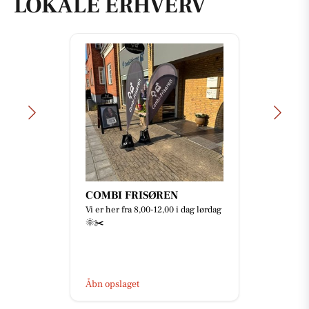
LOKALE ERHVERV
COMBI FRISØREN
Vi er her fra 8,00-12,00 i dag lørdag
🌞✂️
Åbn opslaget