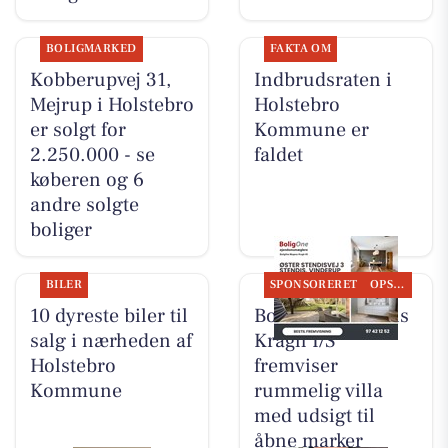
BOLIGMARKED
FAKTA OM
Kobberupvej 31,
Indbrudsraten i
Mejrup i Holstebro
Holstebro
er solgt for
Kommune er
2.250.000 - se
faldet
køberen og 6
andre solgte
boliger
BILER
SPONSORERET
OPSLAGSTAVLEN
10 dyreste biler til
BoligOne Mogens
salg i nærheden af
Kragh I/S
Holstebro
fremviser
Kommune
rummelig villa
med udsigt til
åbne marker