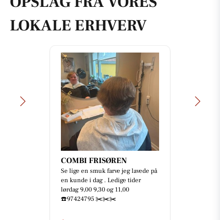
OPSLAG FRA VORES
LOKALE ERHVERV
COMBI FRISØREN
Se lige en smuk farve jeg lavede på
en kunde i dag . Ledige tider
lørdag 9,00 9,30 og 11,00
☎️97424795 ✂️✂️✂️