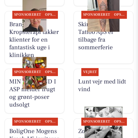
SPONSORERET
OPSLAGSTAVLEN
SPONSORERET
OPSLAGSTAVLEN
Brandsborgs
Skin & Colors
Kropsterapi takker
Tattoo ApS er
klienter for en
tilbage fra
fantastisk uge i
sommerferie
klinikken
SPONSORERET
OPSLAGSTAVLEN
VEJRET
MIN KØBMAND I
Lunt vejr med lidt
ASP melder frugt
vind
og grønt-poser
udsolgt
SPONSORERET
OPSLAGSTAVLEN
SPONSORERET
OPSLAGSTAVLEN
BoligOne Mogens
Zones By Gitte