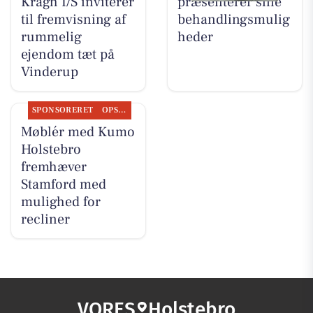
Kragh I/S inviterer
præsenterer sine
til fremvisning af
behandlingsmulig
rummelig
heder
ejendom tæt på
Vinderup
SPONSORERET
OPSLAGSTAVLEN
Møblér med Kumo
Holstebro
fremhæver
Stamford med
mulighed for
recliner
VORES
Holstebro