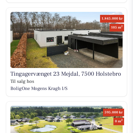
1.845.000 kr
2
105 m
Tingagervænget 23 Mejdal, 7500 Holstebro
Til salg hos
BoligOne Mogens Kragh I/S
595.000 kr
2
0 m