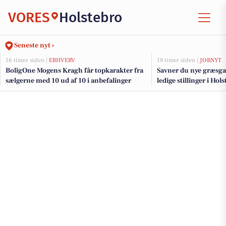
VORES
Holstebro
Seneste nyt ›
16 timer siden |
ERHVERV
18 timer siden |
JOBNYT
BoligOne Mogens Kragh får topkarakter fra
Savner du nye græsga
sælgerne med 10 ud af 10 i anbefalinger
ledige stillinger i Ho