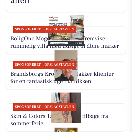
aften
SPONSORERET
OPSLAGSTAVLEN
BoligOne Mogens Kragh I/S fremviser
rummelig villa med udsigt til åbne marker
SPONSORERET
OPSLAGSTAVLEN
Brandsborgs Kropsterapi takker klienter
for en fantastisk uge i klinikken
SPONSORERET
OPSLAGSTAVLEN
Skin & Colors Tattoo ApS er tilbage fra
sommerferie