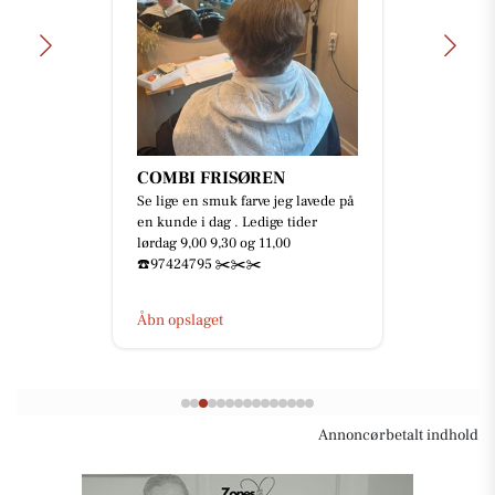
COMBI FRISØREN
Se lige en smuk farve jeg lavede på
en kunde i dag . Ledige tider
lørdag 9,00 9,30 og 11,00
☎️97424795 ✂️✂️✂️
Åbn opslaget
Annoncørbetalt indhold