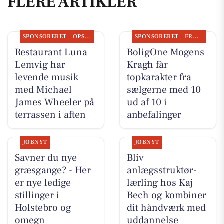
FLERE ARTIKLER
SPONSORERET
OPSLAGSTAVLEN
SPONSORERET
ERHVERV
Restaurant Luna
BoligOne Mogens
Lemvig har
Kragh får
levende musik
topkarakter fra
med Michael
sælgerne med 10
James Wheeler på
ud af 10 i
terrassen i aften
anbefalinger
JOBNYT
JOBNYT
Savner du nye
Bliv
græsgange? - Her
anlægsstruktør-
er nye ledige
lærling hos Kaj
stillinger i
Bech og kombiner
Holstebro og
dit håndværk med
omegn
uddannelse