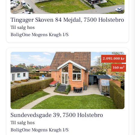
Tingager Skoven 84 Mejdal, 7500 Holstebro
Til salg hos
BoligOne Mogens Kragh I/S
2.095.000 kr
2
160 m
Sundevedsgade 39, 7500 Holstebro
Til salg hos
BoligOne Mogens Kragh I/S