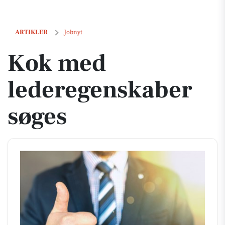
Kok med lederegenskaber søges
ARTIKLER
Jobnyt
Kok med
lederegenskaber
søges