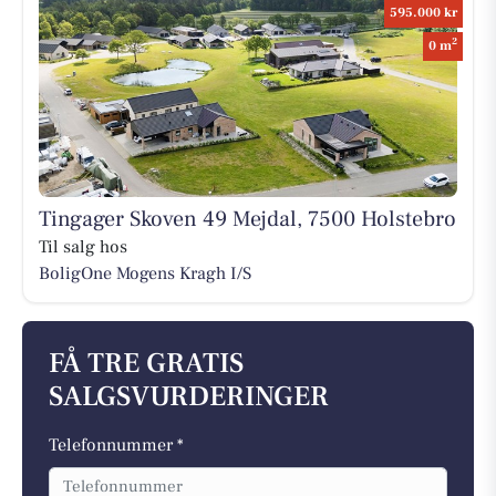
595.000 kr
2
0 m
Tingager Skoven 49 Mejdal, 7500 Holstebro
Til salg hos
BoligOne Mogens Kragh I/S
FÅ TRE GRATIS
SALGSVURDERINGER
Telefonnummer *