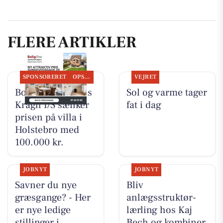
FLERE ARTIKLER
SPONSORERET
OPSLAGSTAVLEN
VEJRET
BoligOne Mogens
Sol og varme tager
Kragh I/S sænker
fat i dag
prisen på villa i
Holstebro med
100.000 kr.
JOBNYT
JOBNYT
Savner du nye
Bliv
græsgange? - Her
anlægsstruktør-
er nye ledige
lærling hos Kaj
stillinger i
Bech og kombiner