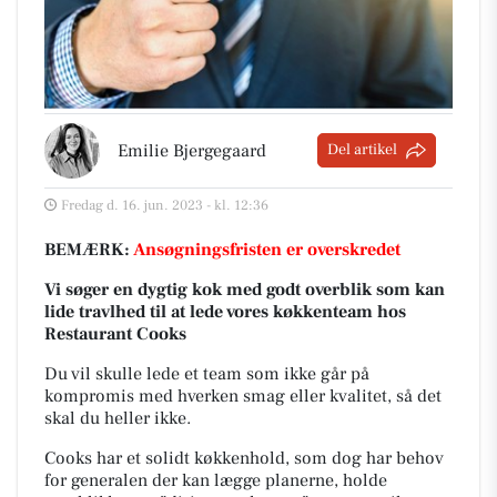
Emilie Bjergegaard
Del artikel
Fredag d. 16. jun. 2023 - kl. 12:36
BEMÆRK:
Ansøgningsfristen er overskredet
Vi søger en dygtig
kok med godt overblik som kan
lide travlhed til at lede
vores køkkenteam
hos
Restaurant Cooks
Du vil skulle lede et team som ikke går på
kompromis med hverken smag eller kvalitet, så det
skal du heller ikke.
Cooks har et solidt køkkenhold, som dog har behov
for generalen der kan lægge planerne, holde