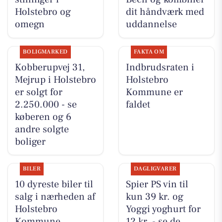
Holstebro og
dit håndværk med
omegn
uddannelse
BOLIGMARKED
FAKTA OM
Kobberupvej 31,
Indbrudsraten i
Mejrup i Holstebro
Holstebro
er solgt for
Kommune er
2.250.000 - se
faldet
køberen og 6
andre solgte
boliger
BILER
DAGLIGVARER
10 dyreste biler til
Spier PS vin til
salg i nærheden af
kun 39 kr. og
Holstebro
Yoggi yoghurt for
Kommune
12 kr. - se de