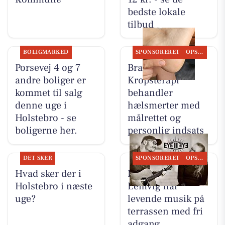
bedste lokale
tilbud
BOLIGMARKED
SPONSORERET
OPSLAGSTAVLEN
Porsevej 4 og 7
Brandsborgs
andre boliger er
Kropsterapi
kommet til salg
behandler
denne uge i
hælsmerter med
Holstebro - se
målrettet og
boligerne her.
personlig indsats
DET SKER
SPONSORERET
OPSLAGSTAVLEN
Hvad sker der i
Restaurant Luna
Holstebro i næste
Lemvig har
uge?
levende musik på
terrassen med fri
adgang