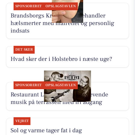
SPONSORERET
OPSLAGSTAVLEN
Brandsborgs Kropsterapi behandler
hælsmerter med målrettet og personlig
indsats
DET SKER
Hvad sker der i Holstebro i næste uge?
SPONSORERET
OPSLAGSTAVLEN
Restaurant Luna Lemvig har levende
musik på terrassen med fri adgang
VEJRET
Sol og varme tager fat i dag