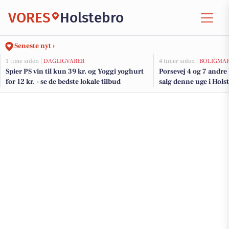
VORES
Holstebro
Seneste nyt ›
1 time siden |
DAGLIGVARER
4 timer siden |
BOLIGMA
Spier PS vin til kun 39 kr. og Yoggi yoghurt
Porsevej 4 og 7 andre
for 12 kr. - se de bedste lokale tilbud
salg denne uge i Holst
her.