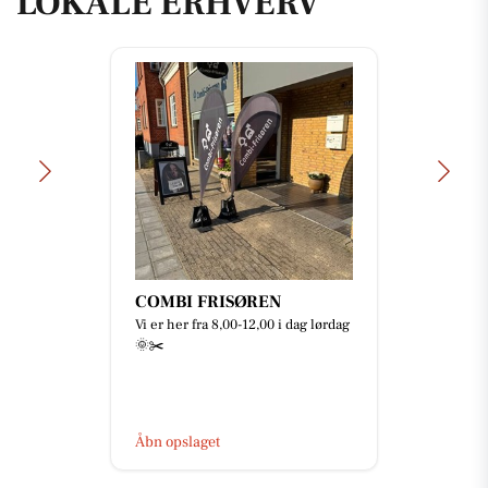
LOKALE ERHVERV
COMBI FRISØREN
Vi er her fra 8,00-12,00 i dag lørdag
🌞✂️
Åbn opslaget