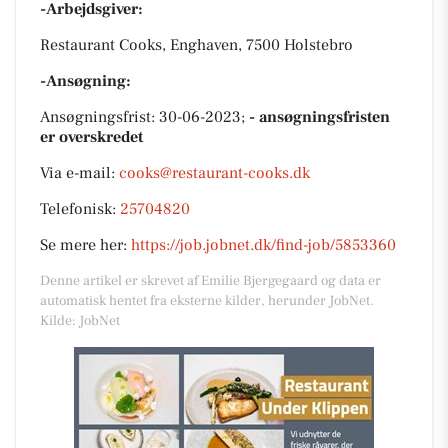
-Arbejdsgiver:
Restaurant Cooks, Enghaven, 7500 Holstebro
-Ansøgning:
Ansøgningsfrist: 30-06-2023;
- ansøgningsfristen
er overskredet
Via e-mail:
cooks@restaurant-cooks.dk
Telefonisk:
25704820
Se mere her:
https://job.jobnet.dk/find-job/5853360
Denne artikel er skrevet af Emilie Bjergegaard og data er
automatisk hentet fra eksterne kilder, herunder JobNet.
Kilde: JobNet