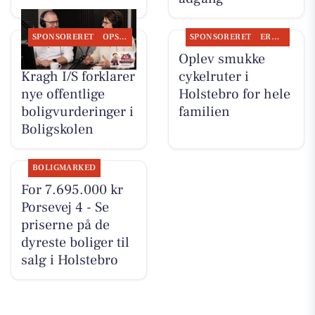
SPONSORERET
OPSLAGSTAVLEN
SPONSORERET
ERHVERV
BoligOne Mogens
Oplev smukke
Kragh I/S forklarer
cykelruter i
nye offentlige
Holstebro for hele
boligvurderinger i
familien
Boligskolen
BOLIGMARKED
For 7.695.000 kr
Porsevej 4 - Se
priserne på de
dyreste boliger til
salg i Holstebro