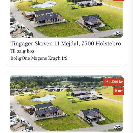
Tingager Skoven 11 Mejdal, 7500 Holstebro
Til salg hos
BoligOne Mogens Kragh I/S
984.500 kr
2
0 m