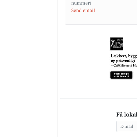
Send email
Få loka
Email