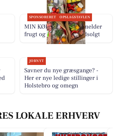
SPONSORERET
OPSLAGSTAVLEN
MIN KØBMAND I ASP melder
frugt og grønt-poser udsolgt
JOBNYT
r
Savner du nye græsgange? -
ed
Her er nye ledige stillinger i
Holstebro og omegn
RES LOKALE ERHVERV