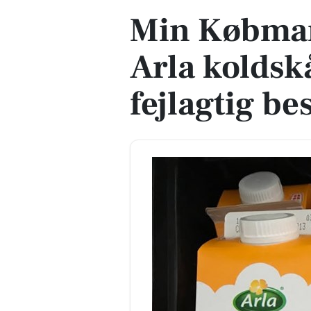
Min Købmand
Arla koldskål
fejlagtig bes