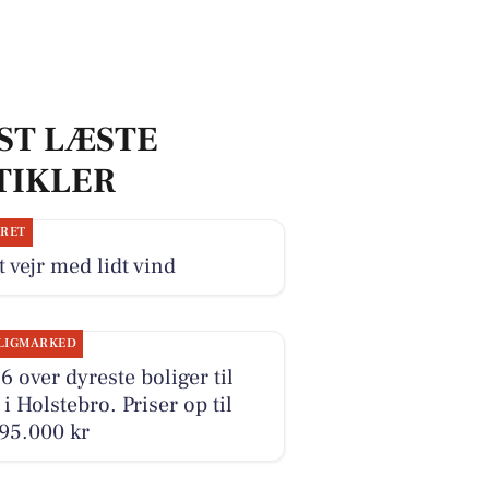
ST LÆSTE
TIKLER
JRET
 vejr med lidt vind
LIGMARKED
6 over dyreste boliger til
 i Holstebro. Priser op til
95.000 kr