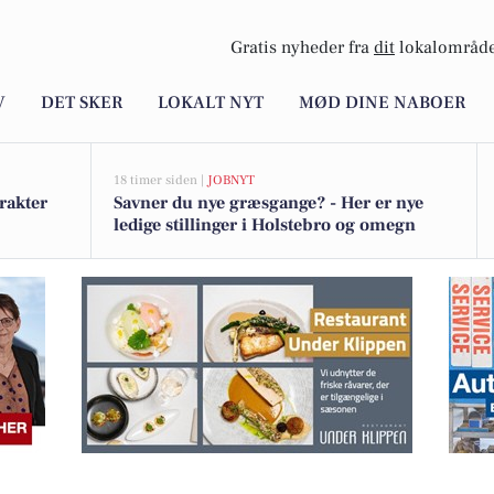
Gratis nyheder fra
dit
lokalområde
V
DET SKER
LOKALT NYT
MØD DINE NABOER
18 timer siden |
JOBNYT
rakter
Savner du nye græsgange? - Her er nye
ledige stillinger i Holstebro og omegn
til 12 kr. efter fejlagtig bestilling