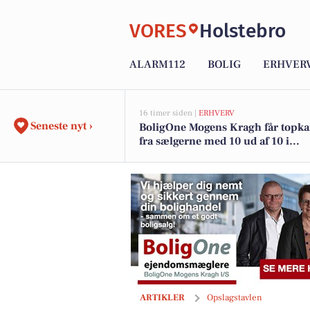
VORES
Holstebro
ALARM112
BOLIG
ERHVER
16 timer siden |
ERHVERV
Seneste nyt ›
BoligOne Mogens Kragh får topka
fra sælgerne med 10 ud af 10 i
anbefalinger
Min Købmand i Asp tilbyder Arla koldskål 
ARTIKLER
Opslagstavlen