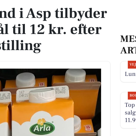
 i Asp tilbyder
 til 12 kr. efter
ME
tilling
AR
VE
Lunt
BO
Top 
salg
11.9