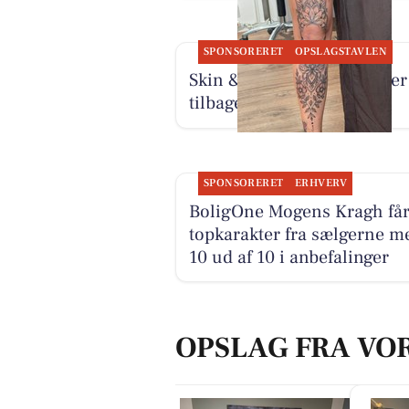
SPONSORERET
OPSLAGSTAVLEN
Skin & Colors Tattoo ApS er
tilbage fra sommerferie
SPONSORERET
ERHVERV
BoligOne Mogens Kragh få
topkarakter fra sælgerne m
10 ud af 10 i anbefalinger
OPSLAG FRA VO