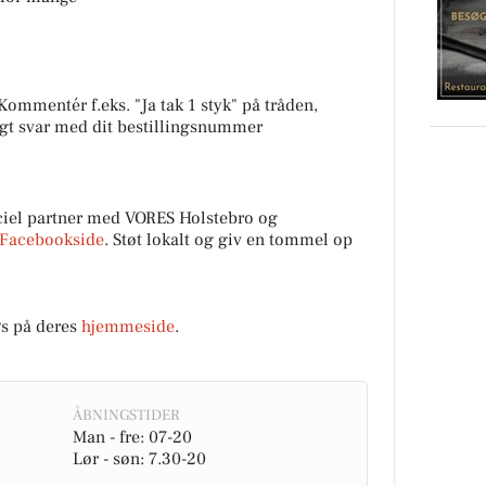
mmentér f.eks. "Ja tak 1 styk" på tråden,
igt svar med dit bestillingsnummer
el partner med VORES Holstebro og
Facebookside
. Støt lokalt og giv en tommel op
s på deres
hjemmeside
.
ÅBNINGSTIDER
Man - fre: 07-20
Lør - søn: 7.30-20