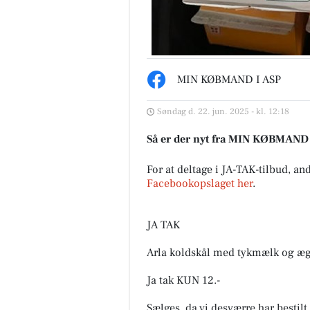
Møblér med Kumo
MIN KØBMAND I ASP
Holstebro
Mere komfort? Det kan du tilv
Søndag d. 22. jun. 2025 - kl. 12:18
med Stamford 🛋️ Sammensæt 
sofa, så den passer til både st
Så er der nyt fra MIN KØBMAND
og hverdagen - med muli...
For at deltage i JA-TAK-tilbud, an
Åbn opslaget
Facebookopslaget her
.
JA TAK
Arla koldskål med tykmælk og æ
Ja tak KUN 12.-
Sælges, da vi desværre har bestil