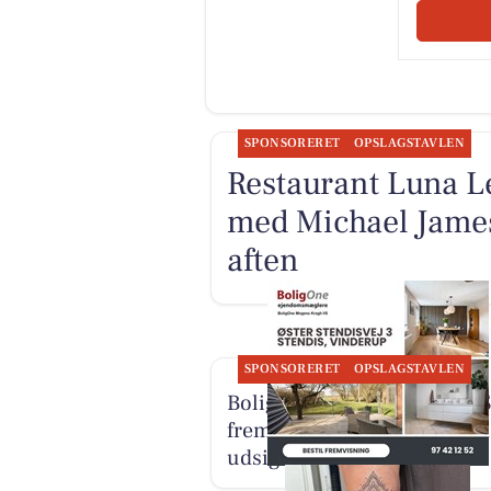
SPONSORERET
OPSLAGSTAVLEN
Restaurant Luna L
med Michael James
aften
SPONSORERET
OPSLAGSTAVLEN
BoligOne Mogens Kragh I/S
fremviser rummelig villa 
udsigt til åbne marker