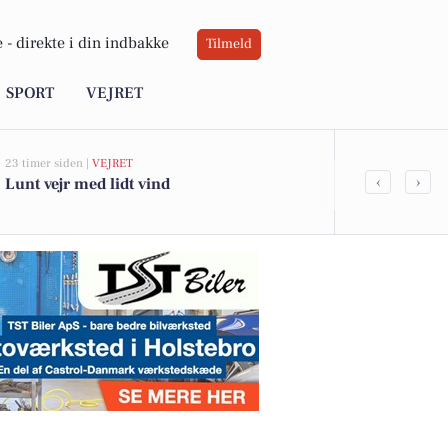
 -
direkte i din indbakke
Tilmeld
SPORT
VEJRET
23 timer siden |
VEJRET
05-08-2026 13:01
‹
›
Lunt vejr med lidt vind
Lyngbakken 1
kommet til s
boligerne he