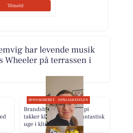
Tilmeld
emvig har levende musik
 Wheeler på terrassen i
SPONSORERET
OPSLAGSTAVLEN
Brandsborgs Kropsterapi
med
takker klienter for en fantastisk
uge i klinikken