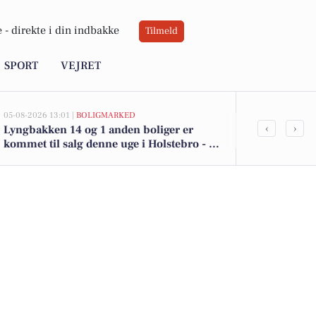
 -
direkte i din indbakke
Tilmeld
SPORT
VEJRET
05-08-2026 13:01 |
BOLIGMARKED
05-08-2026 13:01
‹
›
Lyngbakken 14 og 1 anden boliger er
Top 6 over dy
kommet til salg denne uge i Holstebro - se
Holstebro. P
boligerne her.