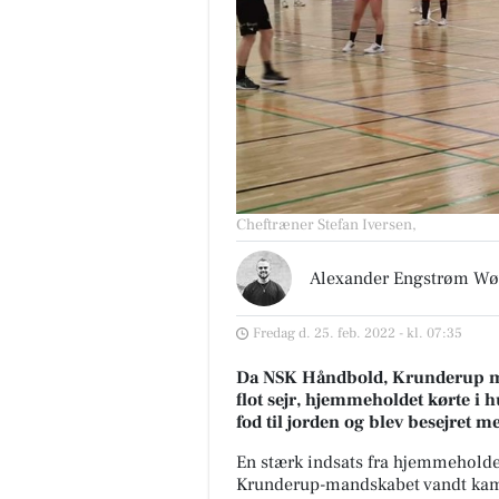
Cheftræner Stefan Iversen,
Alexander Engstrøm Wø
Fredag d. 25. feb. 2022 - kl. 07:35
Da NSK Håndbold, Krunderup mø
flot sejr, hjemmeholdet kørte i 
fod til jorden og blev besejret 
En stærk indsats fra hjemmeholde
Møblér med Kumo
Krunderup-mandskabet vandt ka
Holstebro