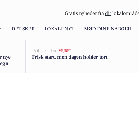
Gratis nyheder fra
dit
lokalområde
V
DET SKER
LOKALT NYT
MØD DINE NABOER
16 timer siden |
VEJRET
r nye
Frisk start, men dagen holder tørt
megn