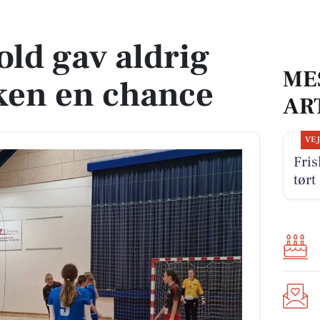
en en chance
ld gav aldrig
ME
en en chance
AR
VE
Fris
tørt