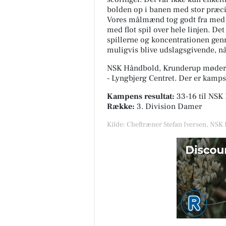
bolden op i banen med stor præcis
Vores målmænd tog godt fra med h
med flot spil over hele linjen. Det
spillerne og koncentrationen ge
muligvis blive udslagsgivende, n
NSK Håndbold, Krunderup møder 
- Lyngbjerg Centret
. Der er kamps
Kampens resultat:
33-16
til NSK
Række:
3. Division Damer
Kilde: Cheftræner Stefan Iversen, NSK