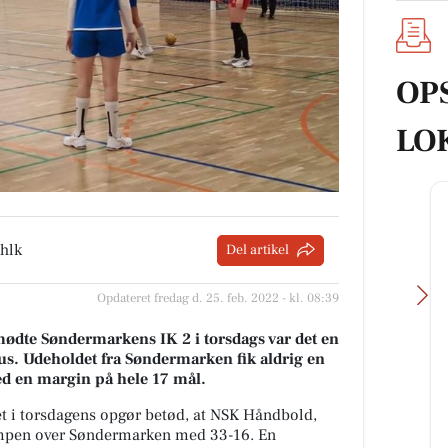
OP
LO
hlk
Del artikel
Opdateret fredag d. 25. feb. 2022 - kl. 08:39
dte Søndermarkens IK 2 i torsdags var det en
hus. Udeholdet fra Søndermarken fik aldrig en
med en margin på hele 17 mål.
t i torsdagens opgør betød, at NSK Håndbold,
Kumo Outlet
mpen over Søndermarken med 33-16. En
Ugens nyeste skarpe tilbud fra