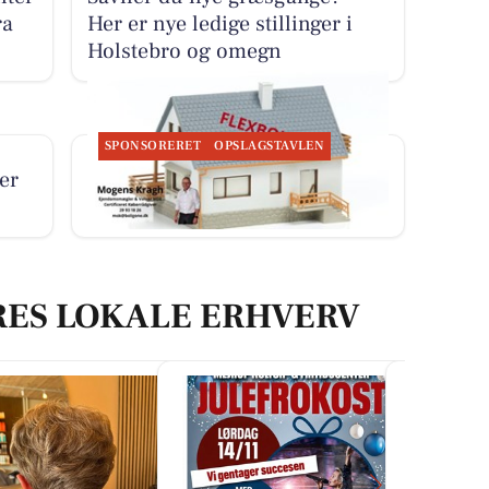
ra
Her er nye ledige stillinger i
Holstebro og omegn
SPONSORERET
OPSLAGSTAVLEN
er
BoligOne Mogens Kragh I/S
deler ny artikel om flexboliger
RES LOKALE ERHVERV