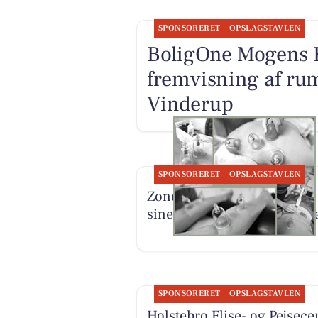
SPONSORERET
OPSLAGSTAVLEN
BoligOne Mogens Kr
fremvisning af ru
Vinderup
SPONSORERET
OPSLAGSTAVLEN
Zones By Gitte præsenterer
sine behandlingsmulighed
SPONSORERET
OPSLAGSTAVLEN
Holstebro Flise- og Pejsece