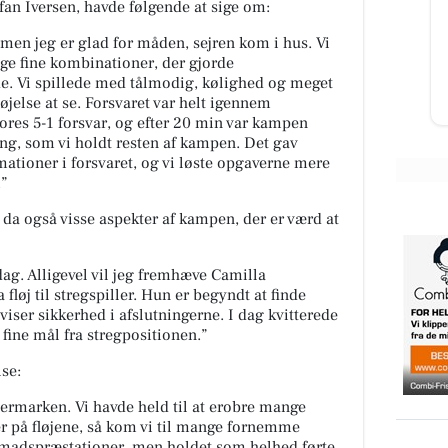
an Iversen, havde følgende at sige om:
Kumo Outlet 🇩🇰 HUSK at vi står
ælge
klar med åbne arme og ene
din
, men jeg er glad for måden, sejren kom i hus. Vi
fremragende tilbud HVER uge
uen
ge fine kombinationer, der gjorde
torsd...
e. Vi spillede med tålmodig, kølighed og meget
Åbn opslaget
rnøjelse at se. Forsvaret var helt igennem
ores 5-1 forsvar, og efter 20 min var kampen
ring, som vi holdt resten af kampen. Det gav
rmationer i forsvaret, og vi løste opgaverne mere
.
da også visse aspekter af kampen, der er værd at
 dag. Alligevel vil jeg fremhæve Camilla
fløj til stregspiller. Hun er begyndt at finde
iser sikkerhed i afslutningerne. I dag kvitterede
 fine mål fra stregpositionen.
se:
ermarken. Vi havde held til at erobre mange
er på fløjene, så kom vi til mange fornemme
ltmadspræstationer, men holdet som helhed førte