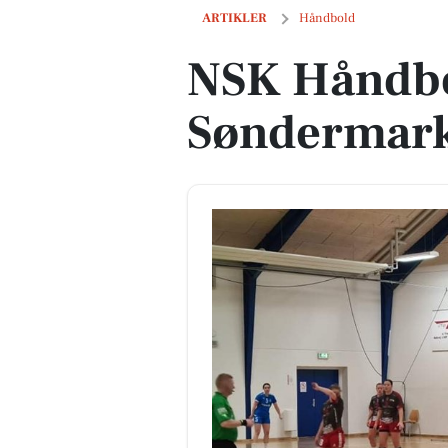
NSK Håndbold gav aldrig Søndermark
ARTIKLER
Håndbold
NSK Håndbo
Søndermark