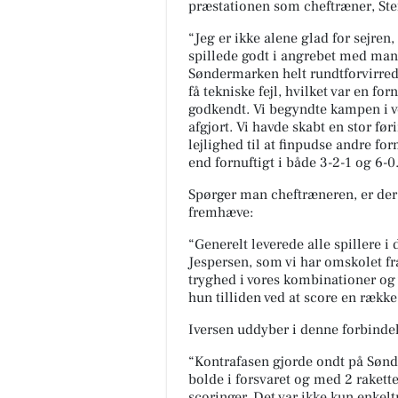
præstationen som cheftræner, Stef
Mere komfort? Det kan du tilv
med Stamford 🛋️ Sammensæt 
Jeg er ikke alene glad for sejren
sofa, så den passer til både st
spillede godt i angrebet med man
og hverdagen - med muli...
Søndermarken helt rundtforvirred
få tekniske fejl, hvilket var en fo
Åbn opslaget
godkendt. Vi begyndte kampen i v
afgjort. Vi havde skabt en stor fø
lejlighed til at finpudse andre fo
end fornuftigt i både 3-2-1 og 6-0
Spørger man cheftræneren, er der 
fremhæve:
Generelt leverede alle spillere i
Jespersen, som vi har omskolet fra 
tryghed i vores kombinationer og v
hun tilliden ved at score en række
Iversen uddyber i denne forbindel
Kontrafasen gjorde ondt på Sønd
bolde i forsvaret og med 2 rakett
scoringer. Det var ikke kun enke