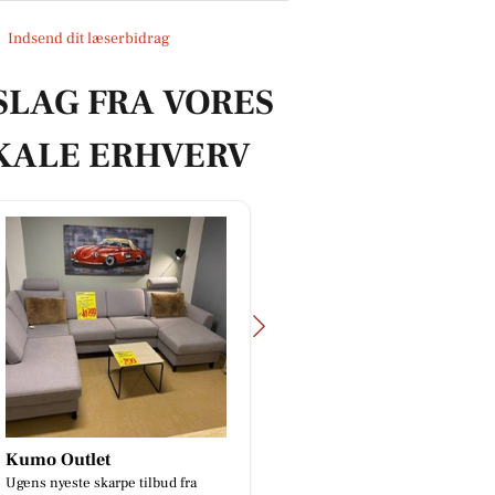
Indsend dit læserbidrag
SLAG FRA VORES
KALE ERHVERV
COMBI FRISØREN
Mejrup Kultur- o
Salonen åbner i morgen tirsdag kl
Fritidscenter