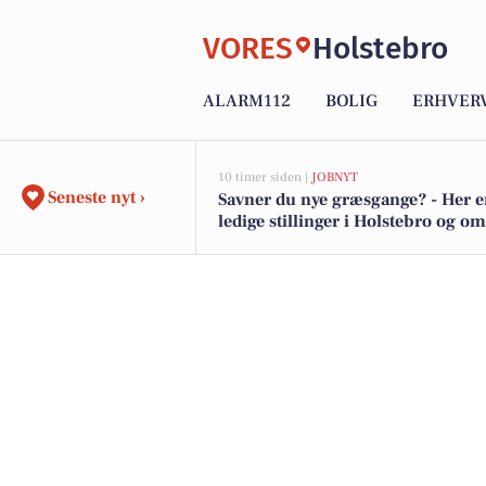
VORES
Holstebro
ALARM112
BOLIG
ERHVER
10 timer siden |
JOBNYT
Seneste nyt ›
Savner du nye græsgange? - Her e
ledige stillinger i Holstebro og o