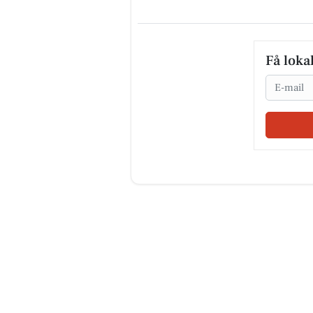
Få loka
Email