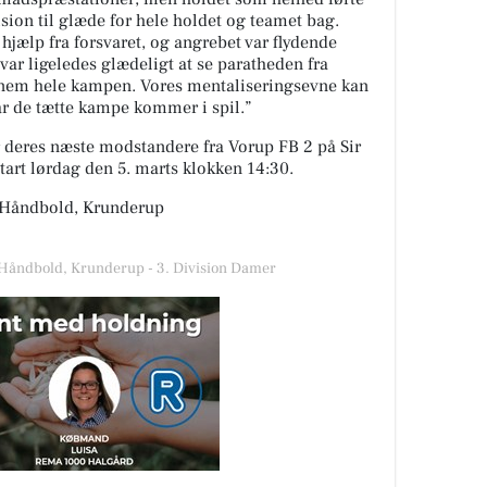
ion til glæde for hele holdet og teamet bag.
jælp fra forsvaret, og angrebet var flydende
 var ligeledes glædeligt at se paratheden fra
nnem hele kampen. Vores mentaliseringsevne kan
år de tætte kampe kommer i spil.
deres næste modstandere fra Vorup FB 2 på
Sir
tart lørdag den 5. marts klokken 14:30.
 Håndbold, Krunderup
 Håndbold, Krunderup - 3. Division Damer