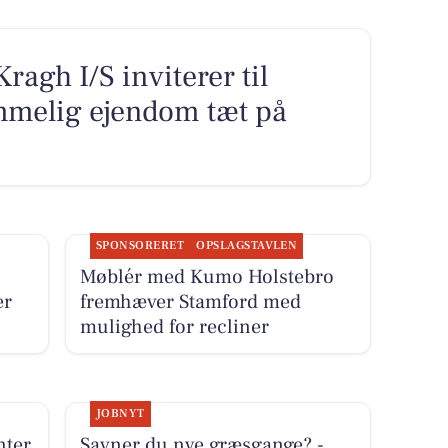
agh I/S inviterer til
mmelig ejendom tæt på
SPONSORERET
OPSLAGSTAVLEN
Møblér med Kumo Holstebro
er
fremhæver Stamford med
mulighed for recliner
JOBNYT
nter
Savner du nye græsgange? -