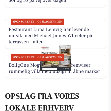
Sol og ro på vej over dagen
SPONSORERET
OPSLAGSTAVLEN
Restaurant Luna Lemvig har levende
musik med Michael James Wheeler på
terrassen i aften
SPONSORERET
OPSLAGSTAVLEN
BoligOne Mogens Kragh I/S fremviser
rummelig villa med udsigt til åbne marker
OPSLAG FRA VORES
LOKALE ERHVERV