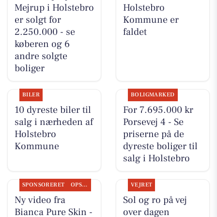
Mejrup i Holstebro
Holstebro
er solgt for
Kommune er
2.250.000 - se
faldet
køberen og 6
andre solgte
boliger
BILER
BOLIGMARKED
10 dyreste biler til
For 7.695.000 kr
salg i nærheden af
Porsevej 4 - Se
Holstebro
priserne på de
Kommune
dyreste boliger til
salg i Holstebro
SPONSORERET
OPSLAGSTAVLEN
VEJRET
Ny video fra
Sol og ro på vej
Bianca Pure Skin -
over dagen