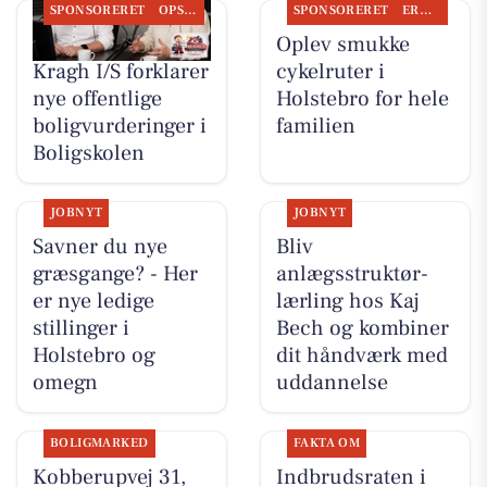
SPONSORERET
OPSLAGSTAVLEN
SPONSORERET
ERHVERV
BoligOne Mogens
Oplev smukke
Kragh I/S forklarer
cykelruter i
nye offentlige
Holstebro for hele
boligvurderinger i
familien
Boligskolen
JOBNYT
JOBNYT
Savner du nye
Bliv
græsgange? - Her
anlægsstruktør-
er nye ledige
lærling hos Kaj
stillinger i
Bech og kombiner
Holstebro og
dit håndværk med
omegn
uddannelse
BOLIGMARKED
FAKTA OM
Kobberupvej 31,
Indbrudsraten i