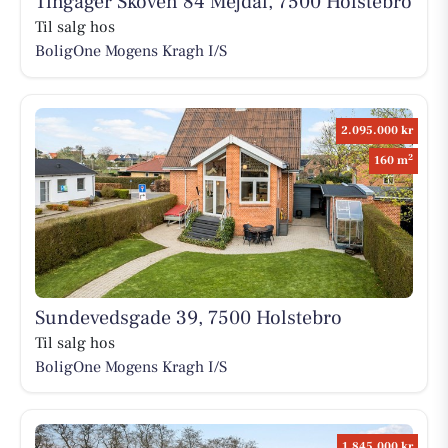
Tingager Skoven 84 Mejdal, 7500 Holstebro
Til salg hos
BoligOne Mogens Kragh I/S
2.095.000 kr
2
160 m
Sundevedsgade 39, 7500 Holstebro
Til salg hos
BoligOne Mogens Kragh I/S
1.845.000 kr