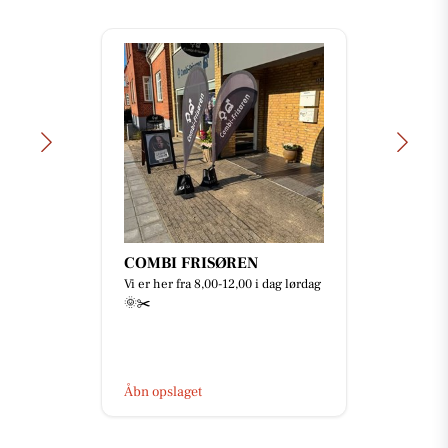
COMBI FRISØREN
Vi er her fra 8,00-12,00 i dag lørdag
🌞✂️
Åbn opslaget