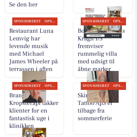
Se den her
SPONSORERET
OPSLAGSTAVLEN
SPONSORERET
OPSLAGSTAVLEN
Restaurant Luna
BoligOne Mogens
Lemvig har
Kragh I/S
levende musik
fremviser
med Michael
rummelig villa
James Wheeler på
med udsigt til
terrassen i aften
åbne marker
SPONSORERET
OPSLAGSTAVLEN
SPONSORERET
OPSLAGSTAVLEN
Brandsborgs
Skin & Colors
Kropsterapi takker
Tattoo ApS er
klienter for en
tilbage fra
fantastisk uge i
sommerferie
klinikken