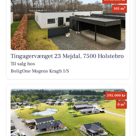
2
105 m
Tingagervænget 23 Mejdal, 7500 Holstebro
Til salg hos
BoligOne Mogens Kragh I/S
595.000 kr
2
0 m