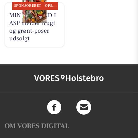
SPONSORERET
OPSLAGSTAVLEN
MIN KØBMAND I
ASP melder frugt
og grønt-poser
udsolgt
VORES
Holstebro
OM VORES DIGITAL