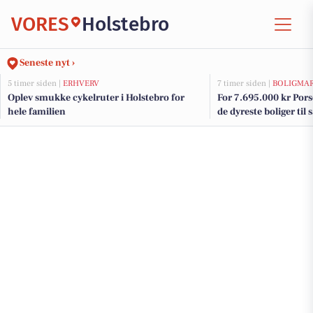
VORES
Holstebro
Seneste nyt ›
5 timer siden |
ERHVERV
7 timer siden |
BOLIGMA
Oplev smukke cykelruter i Holstebro for
For 7.695.000 kr Porse
hele familien
de dyreste boliger til 