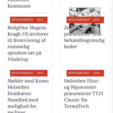
Kommune
SPONSORERET
OPSLAGSTAVLEN
SPONSORERET
OPSLAGSTAVLEN
BoligOne Mogens
Zones By Gitte
Kragh I/S inviterer
præsenterer sine
til fremvisning af
behandlingsmulig
rummelig
heder
ejendom tæt på
Vinderup
SPONSORERET
OPSLAGSTAVLEN
SPONSORERET
OPSLAGSTAVLEN
Møblér med Kumo
Holstebro Flise-
Holstebro
og Pejsecenter
fremhæver
præsenterer TT21
Stamford med
Classic fra
mulighed for
TermaTech
recliner