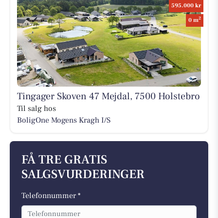
595.000 kr
2
0 m
Tingager Skoven 47 Mejdal, 7500 Holstebro
Til salg hos
BoligOne Mogens Kragh I/S
FÅ TRE GRATIS
SALGSVURDERINGER
Telefonnummer *