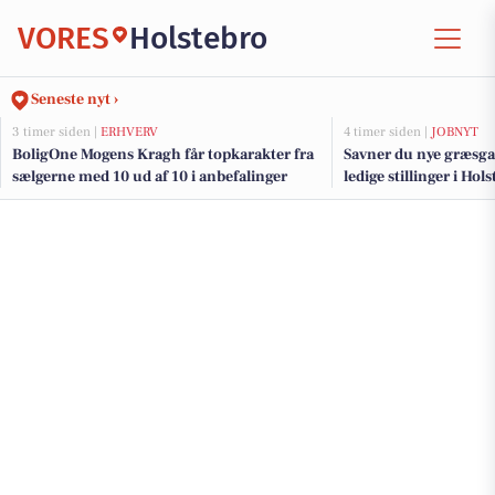
VORES
Holstebro
Seneste nyt ›
3 timer siden |
ERHVERV
4 timer siden |
JOBNYT
BoligOne Mogens Kragh får topkarakter fra
Savner du nye græsga
sælgerne med 10 ud af 10 i anbefalinger
ledige stillinger i Ho