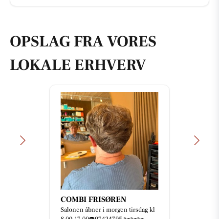
OPSLAG FRA VORES
LOKALE ERHVERV
COMBI FRISØREN
Salonen åbner i morgen tirsdag kl
8,00-17,00☎️97424795 ✂️✂️✂️