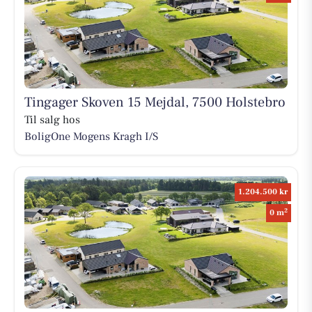
Tingager Skoven 15 Mejdal, 7500 Holstebro
Til salg hos
BoligOne Mogens Kragh I/S
1.204.500 kr
2
0 m