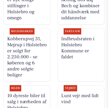
stillinger i
Bech og kombiner
Holstebro og
dit håndværk med
omegn
uddannelse
BOLIGMARKED
FAKTA OM
Kobberupvej 31,
Indbrudsraten i
Mejrup i Holstebro
Holstebro
er solgt for
Kommune er
2.250.000 - se
faldet
køberen og 6
andre solgte
boliger
BILER
VEJRET
10 dyreste biler til
Lunt vejr med lidt
salg i nærheden af
vind
Holstebro