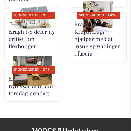
SPONSORERET
OPSLAGSTAVLEN
SPONSORERET
OPSLAGSTAVLEN
BoligOne Mogens
Brandsborgs
Kragh I/S deler ny
Kropsterapi
artikel om
hjælper med at
flexboliger
løsne spændinger
i fascia
SPONSORERET
OPSLAGSTAVLEN
Kumo Outlet har
nye skarpe tilbud
torsdag-søndag