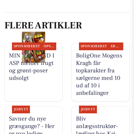
FLERE ARTIKLER
SPONSORERET
OPSLAGSTAVLEN
SPONSORERET
ERHVERV
MIN KØBMAND I
BoligOne Mogens
ASP melder frugt
Kragh får
og grønt-poser
topkarakter fra
udsolgt
sælgerne med 10
ud af 10 i
anbefalinger
JOBNYT
JOBNYT
Savner du nye
Bliv
græsgange? - Her
anlægsstruktør-
er nye ledige
lærling hos Kaj