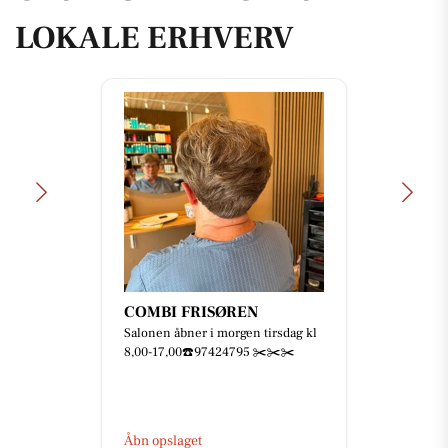
LOKALE ERHVERV
COMBI FRISØREN
Salonen åbner i morgen tirsdag kl
8,00-17,00☎️97424795 ✂️✂️✂️
Åbn opslaget