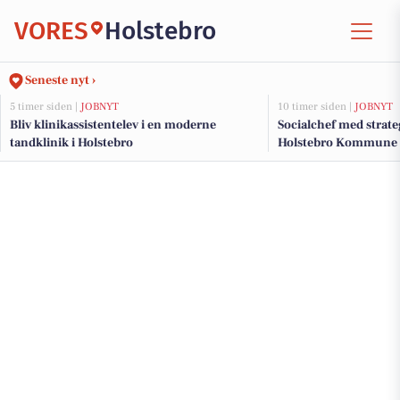
VORES
Holstebro
Seneste nyt ›
5 timer siden |
JOBNYT
10 timer siden |
JOBNYT
Bliv klinikassistentelev i en moderne
Socialchef med strateg
tandklinik i Holstebro
Holstebro Kommune