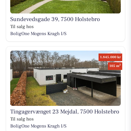
Sundevedsgade 39, 7500 Holstebro
Til salg hos
BoligOne Mogens Kragh I/S
1.845.000 kr
2
105 m
Tingagervænget 23 Mejdal, 7500 Holstebro
Til salg hos
BoligOne Mogens Kragh I/S