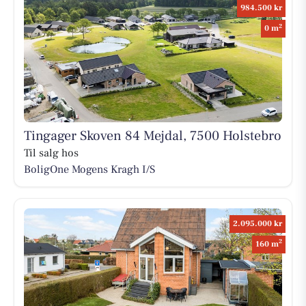
984.500 kr
2
0 m
Tingager Skoven 84 Mejdal, 7500 Holstebro
Til salg hos
BoligOne Mogens Kragh I/S
2.095.000 kr
2
160 m