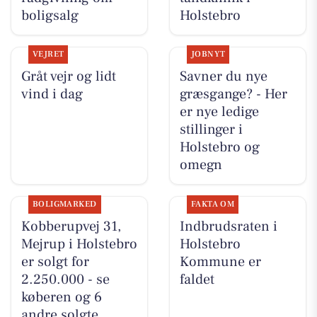
boligsalg
Holstebro
VEJRET
JOBNYT
Gråt vejr og lidt
Savner du nye
vind i dag
græsgange? - Her
er nye ledige
stillinger i
Holstebro og
omegn
BOLIGMARKED
FAKTA OM
Kobberupvej 31,
Indbrudsraten i
Mejrup i Holstebro
Holstebro
er solgt for
Kommune er
2.250.000 - se
faldet
køberen og 6
andre solgte