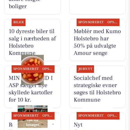
boliger
BILER
SPONSORERET
OPSLAGSTAVLEN
10 dyreste biler til
Møblér med Kumo
salg i nærheden af
Holstebro har
Holstebro
50% på udvalgte
Kommune
Amour senge
SPONSORERET
OPSLAGSTAVLEN
JOBNYT
MIN KØBMAND I
Socialchef med
ASP sælger nye
strategiske evner
skyllede kartofler
søges til Holstebro
for 10 kr.
Kommune
SPONSORERET
OPSLAGSTAVLEN
SPONSORERET
OPSLAGSTAVLEN
Restaurant Under
Nyt fra Kumo