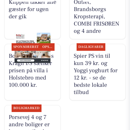
Klippen takker alle
Outlet,
gæster for ugen
Brandsborgs
der gik
Kropsterapi,
COMBI FRISØREN
og 4 andre
SPONSORERET
OPSLAGSTAVLEN
DAGLIGVARER
BoligOne Mogens
Spier PS vin til
Kragh I/S sænker
kun 39 kr. og
prisen på villa i
Yoggi yoghurt for
Holstebro med
12 kr. - se de
100.000 kr.
bedste lokale
tilbud
BOLIGMARKED
Porsevej 4 og 7
andre boliger er