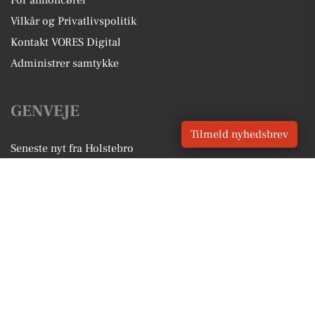
For annoncører
Vilkår og Privatlivspolitik
Kontakt VORES Digital
Administrer samtykke
GENVEJE
Tilmeld nyhedsbrev
Seneste nyt fra Holstebro
Vores lokale erhverv
Kalenderen for Holstebro
Fakta om Holstebro
Erhvervsartikler
Holstebro Kommune
Få en gratis salgsvurdering
Sponsoreret indhold