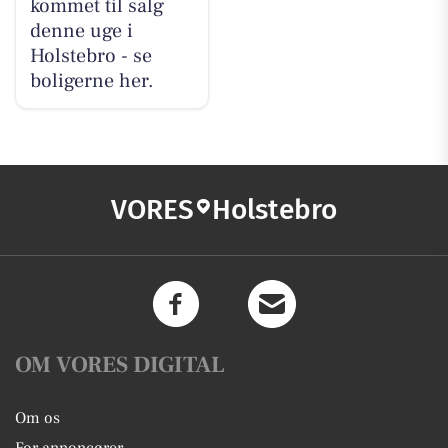
kommet til salg
denne uge i
Holstebro - se
boligerne her.
VORES
Holstebro
OM VORES DIGITAL
Om os