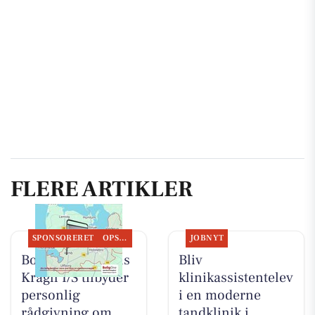
FLERE ARTIKLER
SPONSORERET
OPSLAGSTAVLEN
JOBNYT
BoligOne Mogens
Bliv
Kragh I/S tilbyder
klinikassistentelev
personlig
i en moderne
rådgivning om
tandklinik i