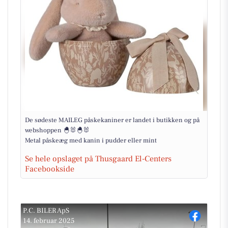
De sødeste MAILEG påskekaniner er landet i butikken og på
webshoppen 🐣🐰🐣🐰
Metal påskeæg med kanin i pudder eller mint
Se hele opslaget på Thusgaard El-Centers
Facebookside
P.C. BILER ApS
14. februar 2025