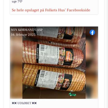
uge 7🩷
Se hele opslaget på Folkets Hus’ Facebookside
MIN KØBMAND I ASP
16. februar 2025
❌❌ UDLØBET ❌❌