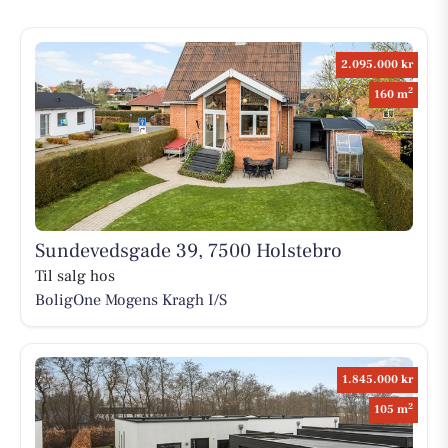
2.095.000 kr
2
160 m
Sundevedsgade 39, 7500 Holstebro
Til salg hos
BoligOne Mogens Kragh I/S
1.845.000 kr
2
105 m