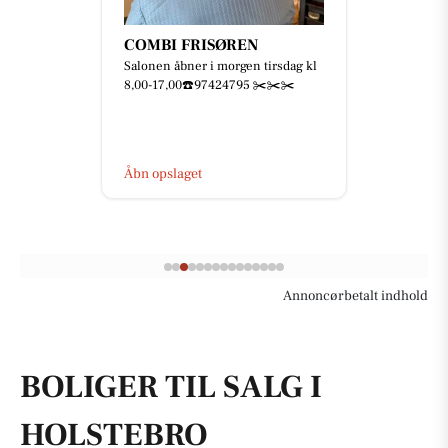
Mejrup Kultur- og
Fritidscenter
🥳🎅🏻 JULEFROKOST 2026 🎄🎉
Skal I med til årets fest? 🤩 Der er
netop nu åbent for billetsalget til
årets julefrokost 🥳 ...
Åbn opslaget
Annoncørbetalt indhold
BOLIGER TIL SALG I
HOLSTEBRO