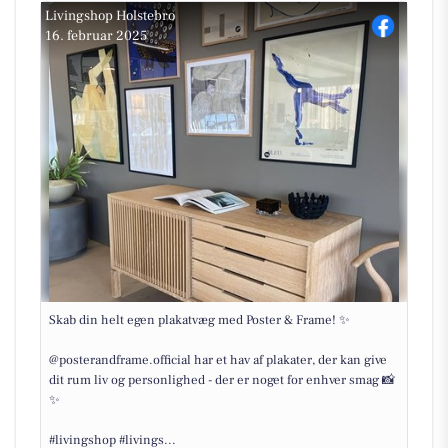
Livingshop Holstebro
16. februar 2025
Skab din helt egen plakatvæg med Poster & Frame! ✨
@posterandframe.official har et hav af plakater, der kan give
dit rum liv og personlighed - der er noget for enhver smag 📸
✨
#livingshop #livings...