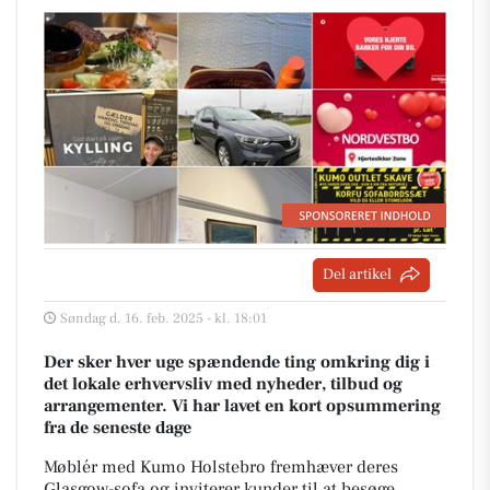
Del artikel
Søndag d. 16. feb. 2025 - kl. 18:01
Der sker hver uge spændende ting omkring dig i
det lokale erhvervsliv med nyheder, tilbud og
arrangementer. Vi har lavet en kort opsummering
fra de seneste dage
Møblér med Kumo Holstebro fremhæver deres
Glasgow-sofa og inviterer kunder til at besøge