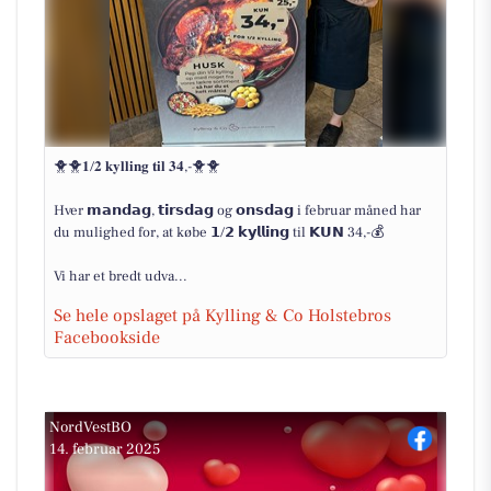
🐥🐥𝟏/𝟐 𝐤𝐲𝐥𝐥𝐢𝐧𝐠 𝐭𝐢𝐥 𝟑𝟒,-🐥🐥
Hver 𝗺𝗮𝗻𝗱𝗮𝗴, 𝘁𝗶𝗿𝘀𝗱𝗮𝗴 og 𝗼𝗻𝘀𝗱𝗮𝗴 i februar måned har
du mulighed for, at købe 𝟭/𝟮 𝗸𝘆𝗹𝗹𝗶𝗻𝗴 til 𝗞𝗨𝗡 34,-💰
Vi har et bredt udva...
Se hele opslaget på Kylling & Co Holstebros
Facebookside
NordVestBO
14. februar 2025