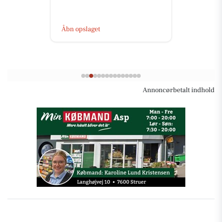
netop nu åbent for billetsalget til
årets julefrokost 🥳 ...
Åbn opslaget
Annoncørbetalt indhold