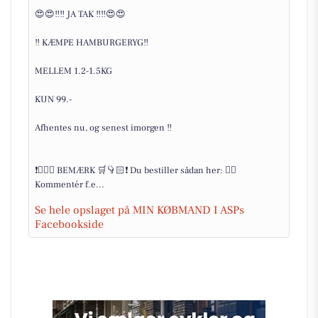
😍😍‼️‼️ JA TAK ‼️‼️😍😍
‼️ KÆMPE HAMBURGERYG‼️
MELLEM 1.2-1.5KG
KUN 99.-
Afhentes nu, og senest imorgen ‼️
❗👇🏻🛒 BEMÆRK 🛒👇🏻❗ Du bestiller sådan her: 👉🏻
Kommentér f.e...
Se hele opslaget på MIN KØBMAND I ASPs
Facebookside