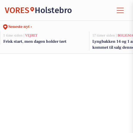
VORES
Holstebro
Seneste nyt ›
1 time siden |
VEJRET
17 timer siden |
BOLIGM
Frisk start, men dagen holder tørt
Lyngbakken 14 og 1 a
kommet til salg denne
boligerne her.