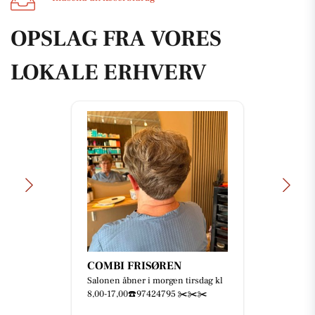
OPSLAG FRA VORES
LOKALE ERHVERV
Mejrup Kultur- og
Fritidscenter
🥳🎅🏻 JULEFROKOST 2026 🎄🎉
Skal I med til årets fest? 🤩 Der er