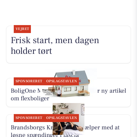
VEJRET
Frisk start, men dagen
holder tørt
SPONSORERET
OPSLAGSTAVLEN
BoligOne Mogens Kragh I/S deler ny artikel
om flexboliger
SPONSORERET
OPSLAGSTAVLEN
Brandsborgs Kropsterapi hjælper med at
løsne spændinger i fascia