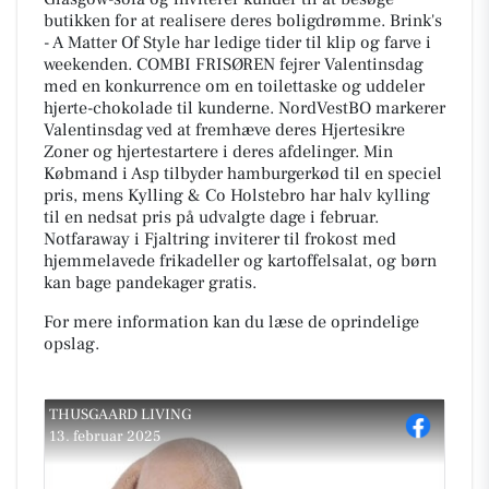
butikken for at realisere deres boligdrømme. Brink's
- A Matter Of Style har ledige tider til klip og farve i
weekenden. COMBI FRISØREN fejrer Valentinsdag
med en konkurrence om en toilettaske og uddeler
hjerte-chokolade til kunderne. NordVestBO markerer
Valentinsdag ved at fremhæve deres Hjertesikre
Zoner og hjertestartere i deres afdelinger. Min
Købmand i Asp tilbyder hamburgerkød til en speciel
pris, mens Kylling & Co Holstebro har halv kylling
til en nedsat pris på udvalgte dage i februar.
Notfaraway i Fjaltring inviterer til frokost med
hjemmelavede frikadeller og kartoffelsalat, og børn
kan bage pandekager gratis.
For mere information kan du læse de oprindelige
opslag.
THUSGAARD LIVING
13. februar 2025