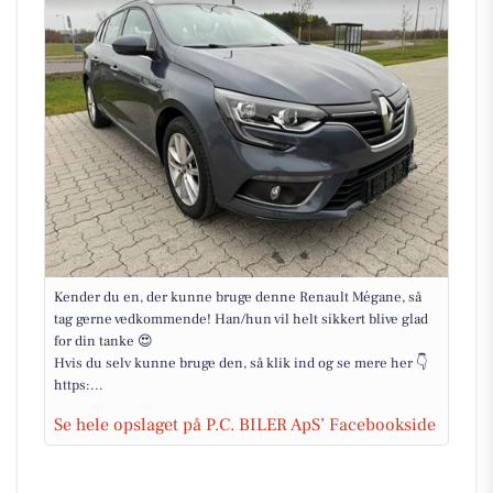
Kender du en, der kunne bruge denne Renault Mégane, så
tag gerne vedkommende! Han/hun vil helt sikkert blive glad
for din tanke 😍
Hvis du selv kunne bruge den, så klik ind og se mere her 👇
https:...
Se hele opslaget på P.C. BILER ApS’ Facebookside