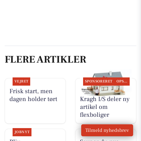
FLERE ARTIKLER
VEJRET
SPONSORERET
OPSLAGSTAVLEN
Frisk start, men
BoligOne Mogens
dagen holder tørt
Kragh I/S deler ny
artikel om
flexboliger
Tilmeld nyhedsbrev
JOBNYT
JOBNYT