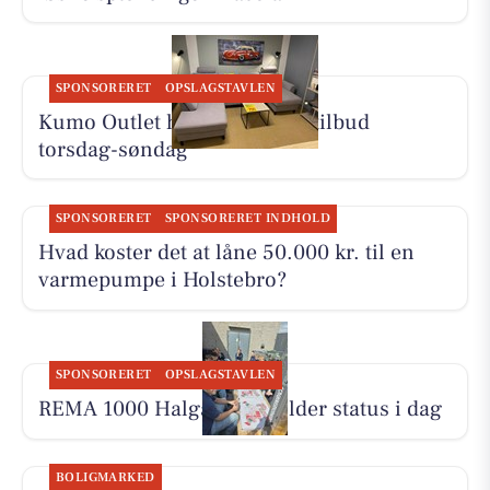
SPONSORERET
OPSLAGSTAVLEN
Kumo Outlet har nye skarpe tilbud
torsdag-søndag
SPONSORERET
SPONSORERET INDHOLD
Hvad koster det at låne 50.000 kr. til en
varmepumpe i Holstebro?
SPONSORERET
OPSLAGSTAVLEN
REMA 1000 Halgårdvej holder status i dag
BOLIGMARKED