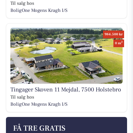
Til salg hos
BoligOne Mogens Kragh I/S
984.500 kr
2
0 m
Tingager Skoven 11 Mejdal, 7500 Holstebro
Til salg hos
BoligOne Mogens Kragh I/S
FÅ TRE GRATIS