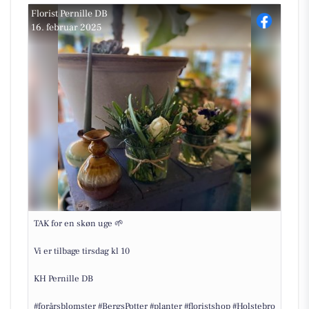
Florist Pernille DB
16. februar 2025
TAK for en skøn uge 🌱
Vi er tilbage tirsdag kl 10
KH Pernille DB
#forårsblomster #BergsPotter #planter #floristshop #Holstebro