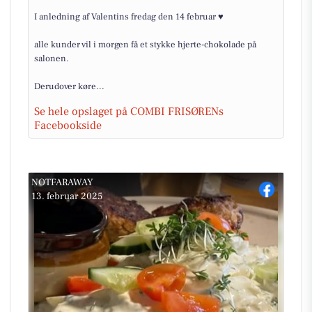
I anledning af Valentins fredag den 14 februar ♥️
alle kunder vil i morgen få et stykke hjerte-chokolade på
salonen.
Derudover køre...
Se hele opslaget på COMBI FRISØRENs
Facebookside
NOTFARAWAY
13. februar 2025