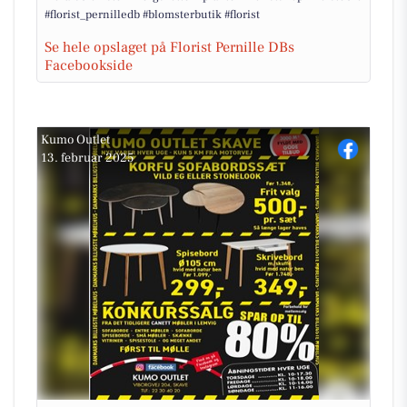
#florist_pernilledb #blomsterbutik #florist
Se hele opslaget på Florist Pernille DBs
Facebookside
Kumo Outlet
13. februar 2025