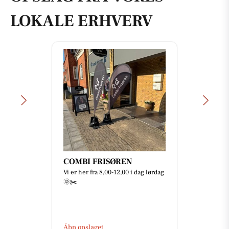
LOKALE ERHVERV
COMBI FRISØREN
Vi er her fra 8,00-12,00 i dag lørdag
🌞✂️
Åbn opslaget