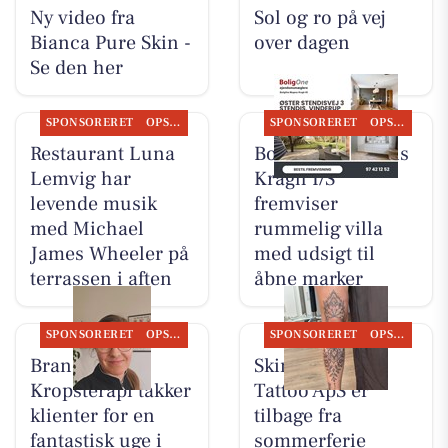
Ny video fra
Sol og ro på vej
Bianca Pure Skin -
over dagen
Se den her
SPONSORERET
OPSLAGSTAVLEN
SPONSORERET
OPSLAGSTAVLEN
Restaurant Luna
BoligOne Mogens
Lemvig har
Kragh I/S
levende musik
fremviser
med Michael
rummelig villa
James Wheeler på
med udsigt til
terrassen i aften
åbne marker
SPONSORERET
OPSLAGSTAVLEN
SPONSORERET
OPSLAGSTAVLEN
Brandsborgs
Skin & Colors
Kropsterapi takker
Tattoo ApS er
klienter for en
tilbage fra
fantastisk uge i
sommerferie