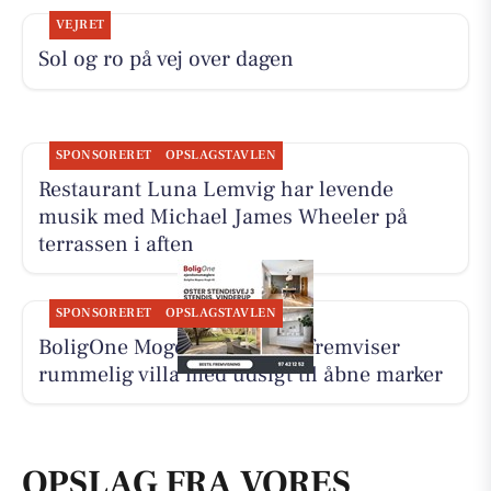
VEJRET
Sol og ro på vej over dagen
SPONSORERET
OPSLAGSTAVLEN
Restaurant Luna Lemvig har levende
musik med Michael James Wheeler på
terrassen i aften
SPONSORERET
OPSLAGSTAVLEN
BoligOne Mogens Kragh I/S fremviser
rummelig villa med udsigt til åbne marker
OPSLAG FRA VORES