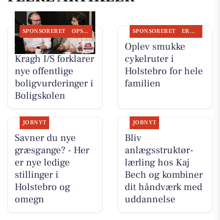
SPONSORERET
OPSLAGSTAVLEN
SPONSORERET
ERHVERV
BoligOne Mogens
Oplev smukke
Kragh I/S forklarer
cykelruter i
nye offentlige
Holstebro for hele
boligvurderinger i
familien
Boligskolen
JOBNYT
JOBNYT
Savner du nye
Bliv
græsgange? - Her
anlægsstruktør-
er nye ledige
lærling hos Kaj
stillinger i
Bech og kombiner
Holstebro og
dit håndværk med
omegn
uddannelse