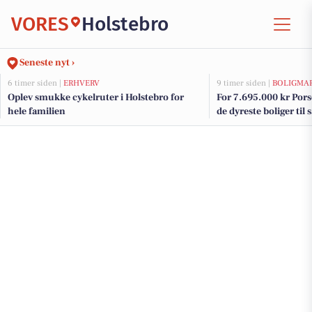
VORES
Holstebro
Seneste nyt ›
6 timer siden |
ERHVERV
9 timer siden |
BOLIGMA
Oplev smukke cykelruter i Holstebro for
For 7.695.000 kr Porse
hele familien
de dyreste boliger til 