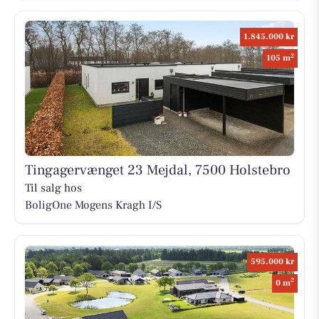
1.845.000 kr
2
105 m
Tingagervænget 23 Mejdal, 7500 Holstebro
Til salg hos
BoligOne Mogens Kragh I/S
595.000 kr
2
0 m