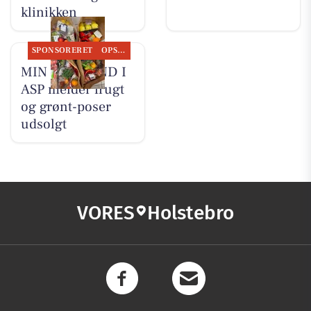
klinikken
SPONSORERET
OPSLAGSTAVLEN
MIN KØBMAND I
ASP melder frugt
og grønt-poser
udsolgt
VORES
Holstebro