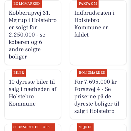
BOLIGMARKED
FAKTA OM
Kobberupvej 31,
Indbrudsraten i
Mejrup i Holstebro
Holstebro
er solgt for
Kommune er
2.250.000 - se
faldet
køberen og 6
andre solgte
boliger
BILER
BOLIGMARKED
10 dyreste biler til
For 7.695.000 kr
salg i nærheden af
Porsevej 4 - Se
Holstebro
priserne på de
Kommune
dyreste boliger til
salg i Holstebro
SPONSORERET
OPSLAGSTAVLEN
VEJRET