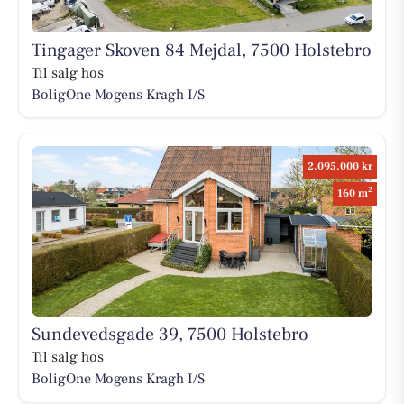
Tingager Skoven 84 Mejdal, 7500 Holstebro
Til salg hos
BoligOne Mogens Kragh I/S
2.095.000 kr
2
160 m
Sundevedsgade 39, 7500 Holstebro
Til salg hos
BoligOne Mogens Kragh I/S