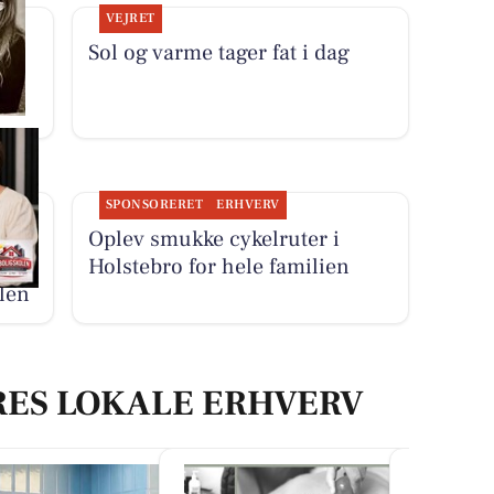
VEJRET
r
Sol og varme tager fat i dag
SPONSORERET
ERHVERV
Oplev smukke cykelruter i
Holstebro for hele familien
len
RES LOKALE ERHVERV