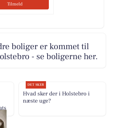
Tilmeld
dre boliger er kommet til
lstebro - se boligerne her.
DET SKER
Hvad sker der i Holstebro i
næste uge?
ats