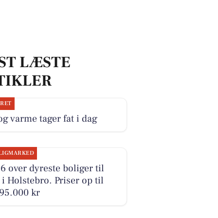
ST LÆSTE
TIKLER
JRET
og varme tager fat i dag
LIGMARKED
6 over dyreste boliger til
 i Holstebro. Priser op til
95.000 kr