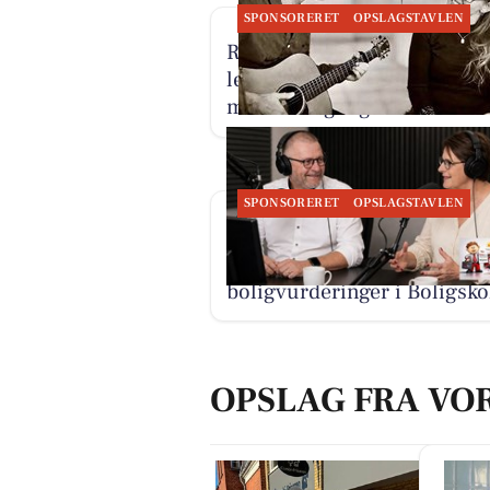
SPONSORERET
OPSLAGSTAVLEN
Restaurant Luna Lemvig ha
levende musik på terrassen
med fri adgang
SPONSORERET
OPSLAGSTAVLEN
BoligOne Mogens Kragh I/S
forklarer nye offentlige
boligvurderinger i Boligsko
OPSLAG FRA VO