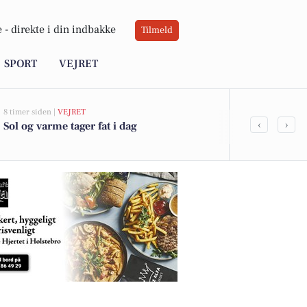
 -
direkte i din indbakke
Tilmeld
SPORT
VEJRET
8 timer siden |
VEJRET
22 timer siden |
‹
›
Sol og varme tager fat i dag
Oplev smukke
hele familie