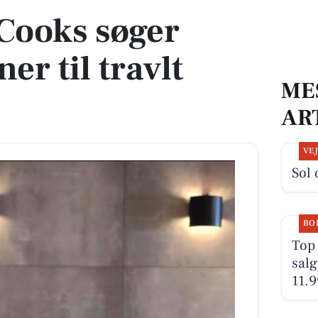
Cooks søger
er til travlt
ME
AR
VE
Sol 
BO
Top 
salg
11.9