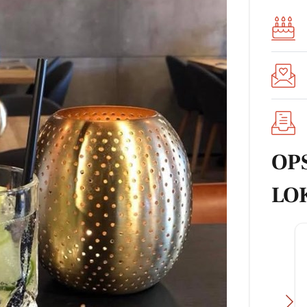
OP
LO