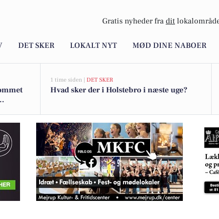
Gratis nyheder fra
dit
lokalområde
V
DET SKER
LOKALT NYT
MØD DINE NABOER
1 time siden |
DET SKER
 kommet
Hvad sker der i Holstebro i næste uge?
til travlt team