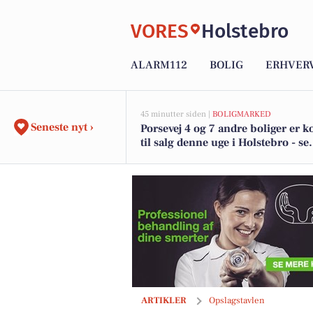
VORES
Holstebro
ALARM112
BOLIG
ERHVER
45 minutter siden |
BOLIGMARKED
Seneste nyt ›
Porsevej 4 og 7 andre boliger er
til salg denne uge i Holstebro - se
boligerne her.
Restaurant Cooks søger energisk tjener 
ARTIKLER
Opslagstavlen