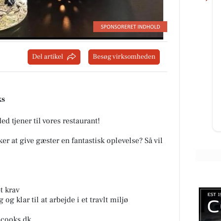
Kumo Outlet
Del artikel
Besøg virksomheden
Ugens nyeste skarpe tilbud fra
Kumo Outlet 🇩🇰 HUSK at vi står
ælge
klar med åbne arme og ene
din
fremragende tilbud HVER uge
uen
ks
torsd...
d tjener til vores restaurant!
Åbn opslaget
r at give gæster en fantastisk oplevelse? Så vil
t krav
og klar til at arbejde i et travlt miljø
-cooks.dk