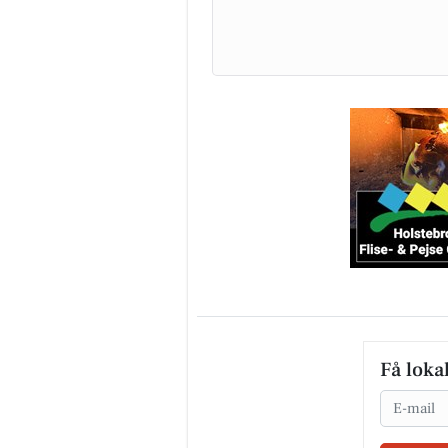
Få loka
Email