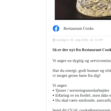
Møblér med Kumo
Restaurant Cooks
Holstebro
Mere komfort? Det kan du tilv
Lørdag d. 02. maj 2026 - kl. 12:09
med Stamford 🛋️ Sammensæt 
sofa, så den passer til både st
Så er der nyt fra Restaurant Coo
og hverdagen - med muli...
Vi søger en dygtig og serviceminde
Åbn opslaget
Har du energi, godt humør og elske
vi meget gerne høre fra dig!
Vi søger:
• Tjener / serveringsmedarbejder
• Erfaring er en fordel, men ikke e
• Du skal være smilende, ansvarlig 
Send dit CV til: cooks@restaurant