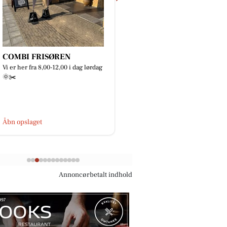
COMBI FRISØREN
Bianca Pure Skin
Vi er her fra 8,00-12,00 i dag lørdag
Ihhh jeg glæder mig SÅ
🌞✂️
disse skulpturelle sæ
sæbe kommer i butikk
simpelthen bare de er 
Åbn opslaget
Åbn opslaget
Annoncørbetalt indhold