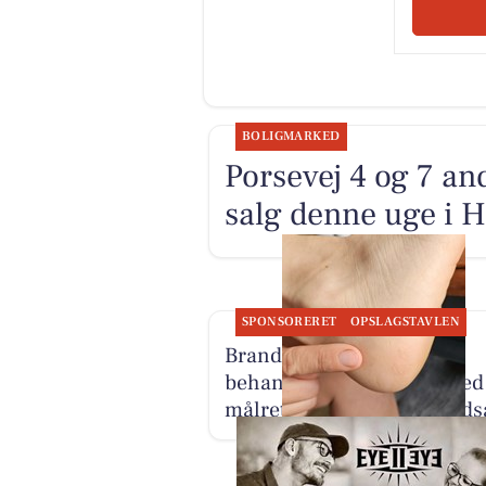
BOLIGMARKED
Porsevej 4 og 7 an
salg denne uge i Ho
SPONSORERET
OPSLAGSTAVLEN
Brandsborgs Kropsterapi
behandler hælsmerter med
målrettet og personlig inds