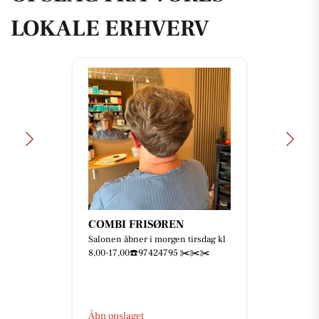
LOKALE ERHVERV
COMBI FRISØREN
Salonen åbner i morgen tirsdag kl
8,00-17,00☎️97424795 ✂️✂️✂️
Åbn opslaget