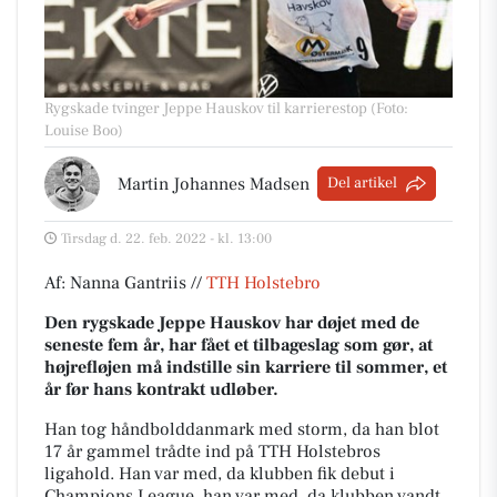
Rygskade tvinger Jeppe Hauskov til karrierestop (Foto:
Louise Boo)
Martin Johannes Madsen
Del artikel
Tirsdag d. 22. feb. 2022 - kl. 13:00
Af: Nanna Gantriis //
TTH Holstebro
Den rygskade Jeppe Hauskov har døjet med de
seneste fem år, har fået et tilbageslag som gør, at
højrefløjen må indstille sin karriere til sommer, et
år før hans kontrakt udløber.
Han tog håndbolddanmark med storm, da han blot
17 år gammel trådte ind på TTH Holstebros
ligahold. Han var med, da klubben fik debut i
Champions League, han var med, da klubben vandt