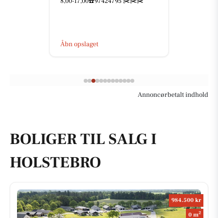
8,00-17,00☎️97424795 ✂️✂️✂️
Åbn opslaget
Annoncørbetalt indhold
BOLIGER TIL SALG I
HOLSTEBRO
984.500 kr
2
0 m