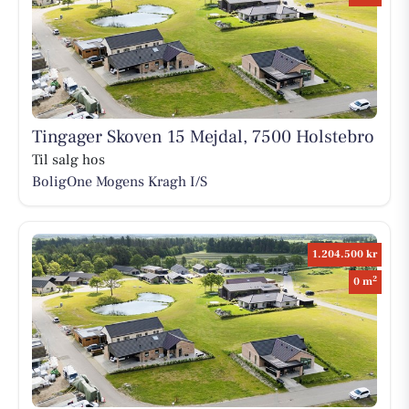
Tingager Skoven 15 Mejdal, 7500 Holstebro
Til salg hos
BoligOne Mogens Kragh I/S
1.204.500 kr
2
0 m