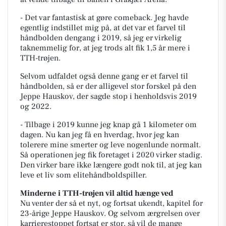
- Det var fantastisk at gøre comeback. Jeg havde
egentlig indstillet mig på, at det var et farvel til
håndbolden dengang i 2019, så jeg er virkelig
taknemmelig for, at jeg trods alt fik 1,5 år mere i
TTH-trøjen.
Selvom udfaldet også denne gang er et farvel til
håndbolden, så er der alligevel stor forskel på den
Jeppe Hauskov, der sagde stop i henholdsvis 2019
og 2022.
- Tilbage i 2019 kunne jeg knap gå 1 kilometer om
dagen. Nu kan jeg få en hverdag, hvor jeg kan
tolerere mine smerter og leve nogenlunde normalt.
Så operationen jeg fik foretaget i 2020 virker stadig.
Den virker bare ikke længere godt nok til, at jeg kan
leve et liv som elitehåndboldspiller.
Minderne i TTH-trøjen vil altid hænge ved
Nu venter der så et nyt, og fortsat ukendt, kapitel for
23-årige Jeppe Hauskov. Og selvom ærgrelsen over
karrierestoppet fortsat er stor, så vil de mange