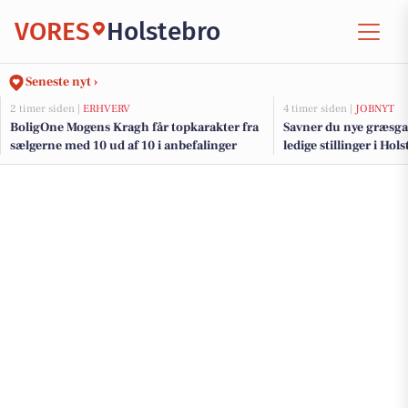
VORES
Holstebro
Seneste nyt ›
2 timer siden |
ERHVERV
4 timer siden |
JOBNYT
BoligOne Mogens Kragh får topkarakter fra
Savner du nye græsga
sælgerne med 10 ud af 10 i anbefalinger
ledige stillinger i Ho