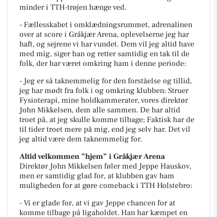
minder i TTH-trøjen hænge ved.
- Fællesskabet i omklædningsrummet, adrenalinen
over at score i Gråkjær Arena, oplevelserne jeg har
haft, og sejrene vi har vundet. Dem vil jeg altid have
med mig, siger han og retter samtidig en tak til de
folk, der har været omkring ham i denne periode:
- Jeg er så taknemmelig for den forståelse og tillid,
jeg har mødt fra folk i og omkring klubben: Struer
Fysioterapi, mine holdkammerater, vores direktør
John Mikkelsen, dem alle sammen. De har altid
troet på, at jeg skulle komme tilbage; Faktisk har de
til tider troet mere på mig, end jeg selv har. Det vil
jeg altid være dem taknemmelig for.
Altid velkommen ”hjem” i Gråkjær Arena
Direktør John Mikkelsen føler med Jeppe Hauskov,
men er samtidig glad for, at klubben gav ham
muligheden for at gøre comeback i TTH Holstebro:
- Vi er glade for, at vi gav Jeppe chancen for at
komme tilbage på ligaholdet. Han har kæmpet en