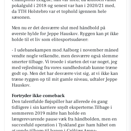
pokalguld i 2018 og senest var han i 2020/21 med,
da TTH Holstebro var et tophold igennem hele
sæsonen.
Men nu er det desværre slut med håndbold på
øverste hylde for Jeppe Hauskov. Ryggen kan pt ikke
holde til et liv som elitesportsudøver:
- I udebanekampen mod Aalborg i november måned
vendte nogle velkendte, men desværre også slemme
smerter tilbage. Vi troede i starten det var noget, jeg
med vejledning fra vores sundhedsstab kunne træne
godt op. Men det har desværre vist sig, at vi ikke kan
træne ryggen op til mit gamle niveau, udtaler Jeppe
Hauskov.
Fortryder ikke comeback
Den talentfulde fløjspiller har allerede én gang
tidligere i sin karriere snydt eksperterne.Tilbage i
sommeren 2019 måtte han holde en
længerevarende pause væk fra håndbolden, men en
succesfuld operation i Tyskland gav ham håbet om
at vende tilbage til banen i Gråkjær Arena: