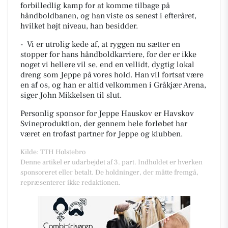
forbilledlig kamp for at komme tilbage på
håndboldbanen, og han viste os senest i efteråret,
hvilket højt niveau, han besidder.
- Vi er utrolig kede af, at ryggen nu sætter en
stopper for hans håndboldkarriere, for der er ikke
noget vi hellere vil se, end en vellidt, dygtig lokal
dreng som Jeppe på vores hold. Han vil fortsat være
en af os, og han er altid velkommen i Gråkjær Arena,
siger John Mikkelsen til slut.
Personlig sponsor for Jeppe Hauskov er Havskov
Svineproduktion, der gennem hele forløbet har
været en trofast partner for Jeppe og klubben.
Kilde: TTH Holstebro
Denne artikel er udarbejdet af 3. part. Indholdet er hverken
sponsoreret eller betalt. De holdninger, der måtte fremgå,
repræsenterer ikke redaktionen.