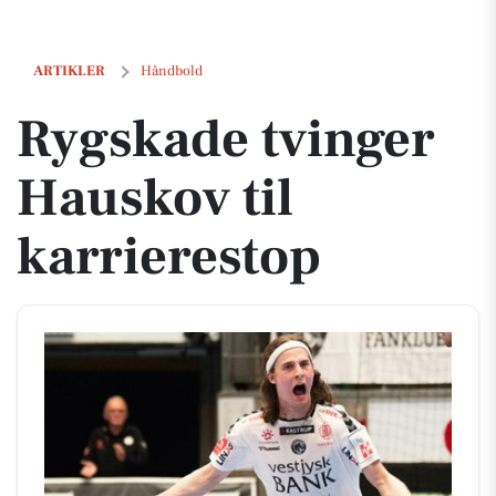
Rygskade tvinger Hauskov til karrierestop
ARTIKLER
Håndbold
Rygskade tvinger
Hauskov til
karrierestop