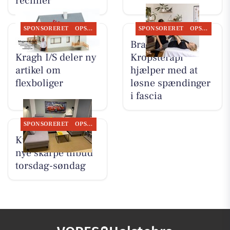
recliner
SPONSORERET
OPSLAGSTAVLEN
SPONSORERET
OPSLAGSTAVLEN
BoligOne Mogens
Brandsborgs
Kragh I/S deler ny
Kropsterapi
artikel om
hjælper med at
flexboliger
løsne spændinger
i fascia
SPONSORERET
OPSLAGSTAVLEN
Kumo Outlet har
nye skarpe tilbud
torsdag-søndag