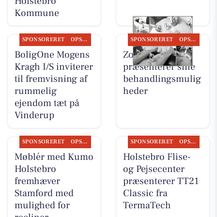
Holstebro
Kommune
SPONSORERET
OPSLAGSTAVLEN
SPONSORERET
OPSLAGSTAVLEN
BoligOne Mogens
Zones By Gitte
Kragh I/S inviterer
præsenterer sine
til fremvisning af
behandlingsmulig
rummelig
heder
ejendom tæt på
Vinderup
SPONSORERET
OPSLAGSTAVLEN
SPONSORERET
OPSLAGSTAVLEN
Møblér med Kumo
Holstebro Flise-
Holstebro
og Pejsecenter
fremhæver
præsenterer TT21
Stamford med
Classic fra
mulighed for
TermaTech