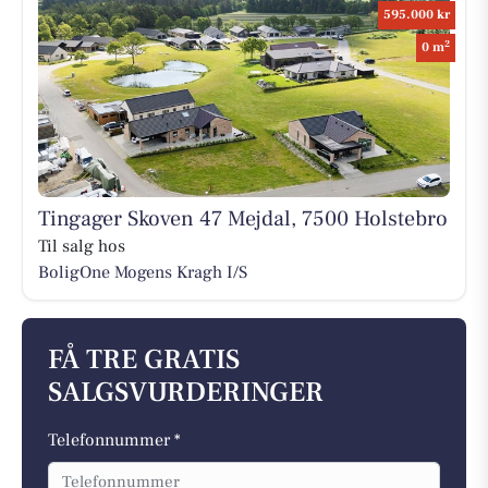
595.000 kr
2
0 m
Tingager Skoven 47 Mejdal, 7500 Holstebro
Til salg hos
BoligOne Mogens Kragh I/S
FÅ TRE GRATIS
SALGSVURDERINGER
Telefonnummer *