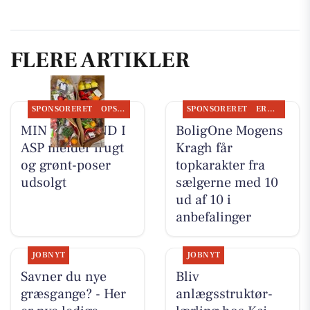
FLERE ARTIKLER
SPONSORERET
OPSLAGSTAVLEN
SPONSORERET
ERHVERV
MIN KØBMAND I
BoligOne Mogens
ASP melder frugt
Kragh får
og grønt-poser
topkarakter fra
udsolgt
sælgerne med 10
ud af 10 i
anbefalinger
JOBNYT
JOBNYT
Savner du nye
Bliv
græsgange? - Her
anlægsstruktør-