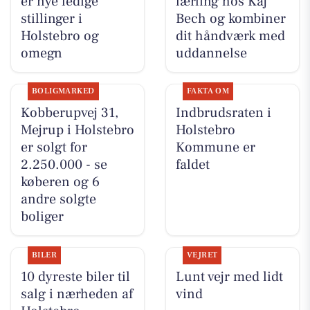
er nye ledige
lærling hos Kaj
stillinger i
Bech og kombiner
Holstebro og
dit håndværk med
omegn
uddannelse
BOLIGMARKED
FAKTA OM
Kobberupvej 31,
Indbrudsraten i
Mejrup i Holstebro
Holstebro
er solgt for
Kommune er
2.250.000 - se
faldet
køberen og 6
andre solgte
boliger
BILER
VEJRET
10 dyreste biler til
Lunt vejr med lidt
salg i nærheden af
vind