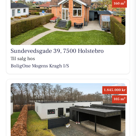
2
160 m
Sundevedsgade 39, 7500 Holstebro
Til salg hos
BoligOne Mogens Kragh I/S
1.845.000 kr
2
105 m