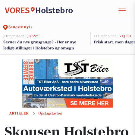
VORES
Holstebro
Seneste nyt ›
5 timer siden |
JOBNYT
11 timer siden |
VEJRET
Savner du nye græsgange? - Her er nye
Frisk start, men dage
ledige stillinger i Holstebro og omegn
Skousen Holstebro lancerer værdicheckhæfte til lokale butikker
ARTIKLER
Opslagstavlen
Skousen Holstebro