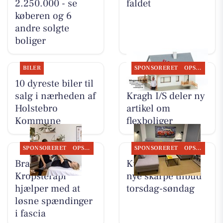
2.250.000 - se
faldet
køberen og 6
andre solgte
boliger
BILER
SPONSORERET
OPSLAGSTAVLEN
10 dyreste biler til
BoligOne Mogens
salg i nærheden af
Kragh I/S deler ny
Holstebro
artikel om
Kommune
flexboliger
SPONSORERET
OPSLAGSTAVLEN
SPONSORERET
OPSLAGSTAVLEN
Brandsborgs
Kumo Outlet har
Kropsterapi
nye skarpe tilbud
hjælper med at
torsdag-søndag
løsne spændinger
i fascia