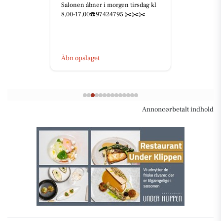
Salonen åbner i morgen tirsdag kl
8,00-17,00☎️97424795 ✂️✂️✂️
Åbn opslaget
Annoncørbetalt indhold