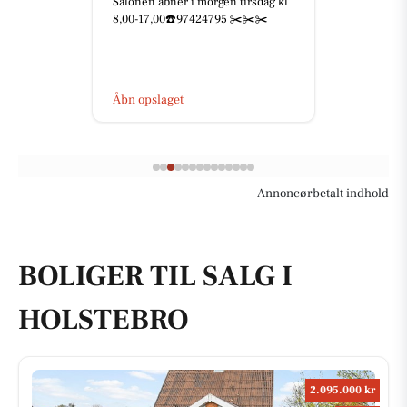
Salonen åbner i morgen tirsdag kl
8,00-17,00☎️97424795 ✂️✂️✂️
Åbn opslaget
Annoncørbetalt indhold
BOLIGER TIL SALG I
HOLSTEBRO
2.095.000 kr