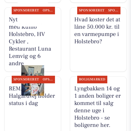
SPONSORERET
OPSLAGSTAVLEN
SPONSORERET
SPONSORERET INDHOLD
Nyt fra Møblér
Hvad koster det at
med Kumo
låne 50.000 kr. til
Holstebro, HV
en varmepumpe i
Cykler ,
Holstebro?
Restaurant Luna
Lemvig og 6
andre
SPONSORERET
OPSLAGSTAVLEN
BOLIGMARKED
REMA 1000
Lyngbakken 14 og
Halgårdvej holder
1 anden boliger er
status i dag
kommet til salg
denne uge i
Holstebro - se
boligerne her.