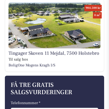
984.500 kr
2
0 m
Tingager Skoven 11 Mejdal, 7500 Holstebro
Til salg hos
BoligOne Mogens Kragh I/S
FÅ TRE GRATIS
SALGSVURDERINGER
Telefonnummer *