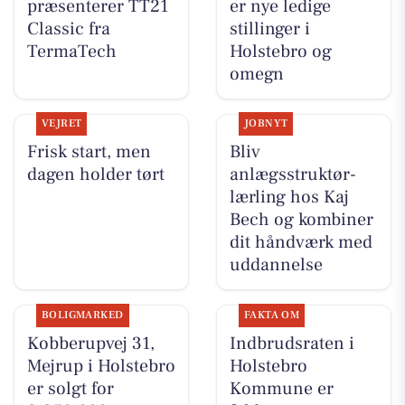
præsenterer TT21
er nye ledige
Classic fra
stillinger i
TermaTech
Holstebro og
omegn
VEJRET
JOBNYT
Frisk start, men
Bliv
dagen holder tørt
anlægsstruktør-
lærling hos Kaj
Bech og kombiner
dit håndværk med
uddannelse
BOLIGMARKED
FAKTA OM
Kobberupvej 31,
Indbrudsraten i
Mejrup i Holstebro
Holstebro
er solgt for
Kommune er