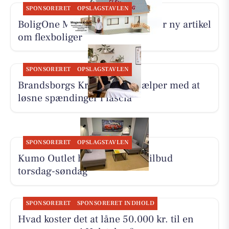
SPONSORERET
OPSLAGSTAVLEN
BoligOne Mogens Kragh I/S deler ny artikel
om flexboliger
SPONSORERET
OPSLAGSTAVLEN
Brandsborgs Kropsterapi hjælper med at
løsne spændinger i fascia
SPONSORERET
OPSLAGSTAVLEN
Kumo Outlet har nye skarpe tilbud
torsdag-søndag
SPONSORERET
SPONSORERET INDHOLD
Hvad koster det at låne 50.000 kr. til en