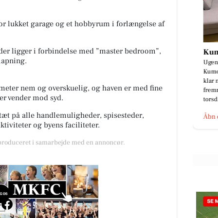
or lukket garage og et hobbyrum i forlængelse af
 der ligger i forbindelse med ”master bedroom”,
Kumo Outlet
slapning.
Ugens nyeste skarpe tilbud fra
Kumo Outlet 🇩🇰 HUSK at vi står
fra
klar med åbne arme og ene
erie
meter nem og overskuelig, og haven er med fine
fremragende tilbud HVER uge
 der vender mod syd.
torsd...
.
 tæt på alle handlemuligheder, spisesteder,
Åbn opslaget
aktiviteter og byens faciliteter.
 produceret i samarbejde med en annoncør.