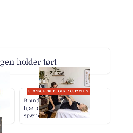
agen holder tørt
SPONSORERET
OPSLAGSTAVLEN
Brandsborgs Kropsterapi
ger
hjælper med at løsne
spændinger i fascia