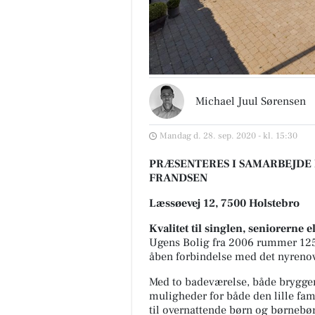
Michael Juul Sørensen
Mandag d. 28. sep. 2020 - kl. 15:30
PRÆSENTERES I SAMARBEJD
FRANDSEN
Læssøevej 12, 7500 Holstebro
Kvalitet til singlen, seniorerne el
Ugens Bolig fra 2006 rummer 125 k
åben forbindelse med det nyrenov
Med to badeværelse, både bryggers
muligheder for både den lille fami
til overnattende børn og børnebø