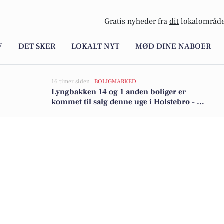
Gratis nyheder fra
dit
lokalområde
V
DET SKER
LOKALT NYT
MØD DINE NABOER
16 timer siden |
BOLIGMARKED
Lyngbakken 14 og 1 anden boliger er
kommet til salg denne uge i Holstebro - se
boligerne her.