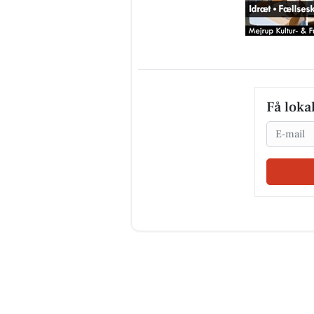
Få loka
Email