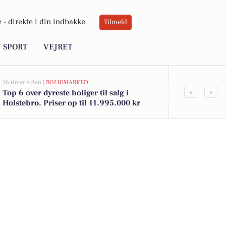
 -
direkte i din indbakke
Tilmeld
SPORT
VEJRET
16 timer siden |
BOLIGMARKED
18 timer siden |
J
‹
›
Top 6 over dyreste boliger til salg i
Bliv anlægss
Holstebro. Priser op til 11.995.000 kr
og kombiner
uddannelse