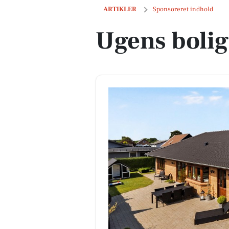
Ugens bolig i Holstebro
ARTIKLER
Sponsoreret indhold
Ugens bolig