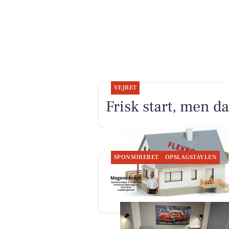
VEJRET
Frisk start, men d
SPONSORERET
OPSLAGSTAVLEN
BoligOne Mogens Kragh I/S
deler ny artikel om flexboli