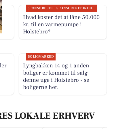
SPONSORERET
SPONSORERET INDHOLD
e
Hvad koster det at låne 50.000
kr. til en varmepumpe i
Holstebro?
BOLIGMARKED
der
Lyngbakken 14 og 1 anden
boliger er kommet til salg
denne uge i Holstebro - se
boligerne her.
RES LOKALE ERHVERV