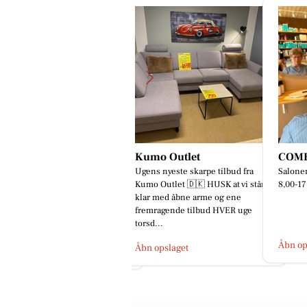
umo Outlet
COMBI FRISØREN
Mejru
ens nyeste skarpe tilbud fra
Salonen åbner i morgen tirsdag kl
Friti
mo Outlet 🇩🇰 HUSK at vi står
8,00-17,00☎️97424795 ✂️✂️✂️
🥳🎅🏻
ar med åbne arme og ene
Skal I m
remragende tilbud HVER uge
netop n
rsd...
årets ju
Åbn opslaget
bn opslaget
Åbn op