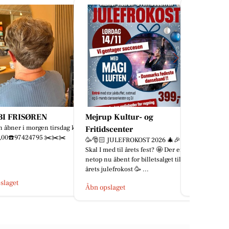
p Kultur- og
Bianca Pure Skin
Zones By 
❤️
En sommerferi
dscenter
gået 💚 Sam
 JULEFROKOST 2026 🎄🎉
tid sammen 
ed til årets fest? 🤩 Der er
allermest af..
u åbent for billetsalget til
lefrokost 🥳 ...
Åbn opslaget
Åbn opslage
slaget