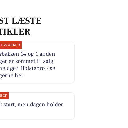
ST LÆSTE
TIKLER
LIGMARKED
gbakken 14 og 1 anden
ger er kommet til salg
e uge i Holstebro - se
gerne her.
JRET
k start, men dagen holder