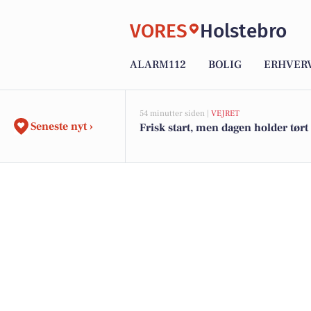
VORES
Holstebro
ALARM112
BOLIG
ERHVER
54 minutter siden |
VEJRET
Seneste nyt ›
Frisk start, men dagen holder tørt