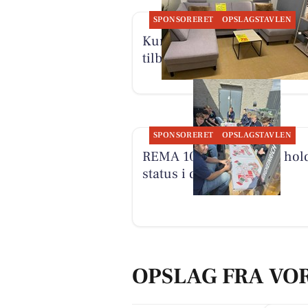
SPONSORERET
OPSLAGSTAVLEN
Kumo Outlet har nye skarp
tilbud torsdag-søndag
SPONSORERET
OPSLAGSTAVLEN
REMA 1000 Halgårdvej hol
status i dag
OPSLAG FRA VO