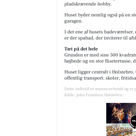
pladskrævende hobby.
Huset byder nemlig også på en st
garagen.
I det ene af husets badeværelser,
Møblér med Kumo
er der spabad, der inviterer til af
Holstebro
Nyhed hos Møblér - mød Seed 
Tæt på det hele
Dunlopillo 🛏️✨ En ny senges
Grunden er med sine 500 kvadrat
skabt til dig, der ønsker høj
højbede og en stor fliseterrasse,
komfort, elegant design og e..
Huset ligger centralt i Holstebro,
Åbn opslaget
offentlig transport, skoler, fritids
Dette indhold er annoncørbetalt og er
Kilde: John Frandsen Holstebro