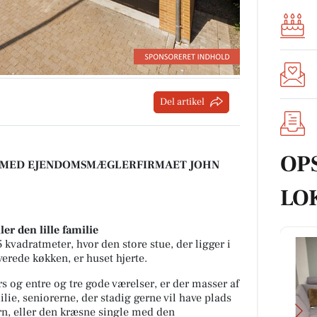
Del artikel
OP
E MED EJENDOMSMÆGLERFIRMAET JOHN
LO
ler den lille familie
vadratmeter, hvor den store stue, der ligger i
erede køkken, er huset hjerte.
 og entre og tre gode værelser, er der masser af
lie, seniorerne, der stadig gerne vil have plads
rn, eller den kræsne single med den