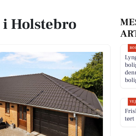
 i Holstebro
ME
AR
BO
Lyn
boli
denn
boli
VE
Fris
tørt