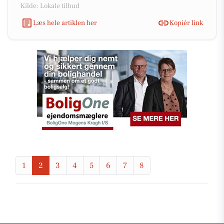
Kilde: Lokale tilbud
Læs hele artiklen her
Kopiér link
1
2
3
4
5
6
7
8