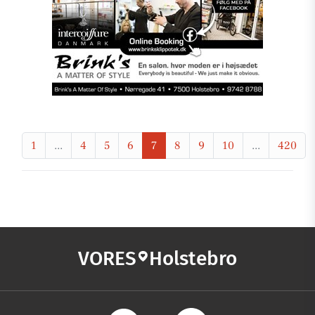
1
...
4
5
6
7
8
9
10
...
420
VORES
Holstebro