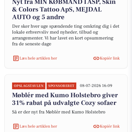
Nyt fra MIN KØBMAND I ASP, Skin
& Colors Tattoo ApS, MEJDAL
AUTO og 5 andre
Der sker hver uge spændende ting omkring dig i det
lokale erhvervsliv med nyheder, tilbud og
arrangementer. Vi har lavet en kort opsummering
fra de seneste dage
Læs hele artiklen her
Kopiér link
08-07-2026 16:09
OPSLAGSTAVLEN
SPONSORERET
Møblér med Kumo Holstebro giver
31% rabat på udvalgte Cozy sofaer
Så er der nyt fra Møblér med Kumo Holstebro
Læs hele artiklen her
Kopiér link