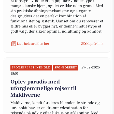
Et topstyret vindue er en populær vinduestype i
mange danske hjem, og det er ikke uden grund. Med
sin praktiske åbningsmekanisme og elegante
design giver det en perfekt kombination af
funktionalitet og æstetik. Uanset om du renoverer et
ældre hus eller bygger nyt, er denne vinduestype et
godt valg, der sikrer optimal udluftning og komfort.
Læs hele artiklen her
Kopiér link
27-02-2025
SPONSORERET INDHOLD
SPONSORERET
15:51
Oplev paradis med
uforglemmelige rejser til
Maldiverne
Maldiverne, kendt for deres blændende strande og
turkisblåt hav, er en drømmedestination for
rejsende på udkig efter luksus og afslapning. Med