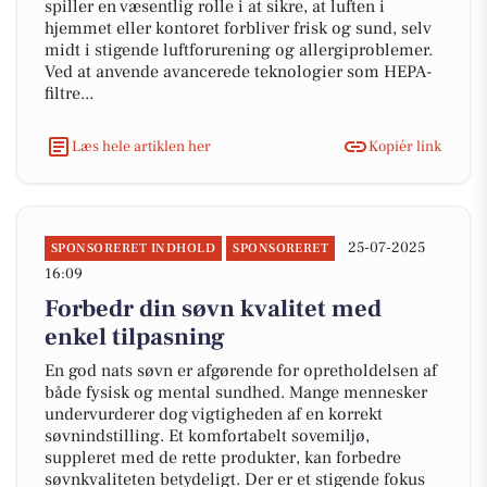
spiller en væsentlig rolle i at sikre, at luften i
hjemmet eller kontoret forbliver frisk og sund, selv
midt i stigende luftforurening og allergiproblemer.
Ved at anvende avancerede teknologier som HEPA-
filtre...
Læs hele artiklen her
Kopiér link
25-07-2025
SPONSORERET INDHOLD
SPONSORERET
16:09
Forbedr din søvn kvalitet med
enkel tilpasning
En god nats søvn er afgørende for opretholdelsen af
både fysisk og mental sundhed. Mange mennesker
undervurderer dog vigtigheden af en korrekt
søvnindstilling. Et komfortabelt sovemiljø,
suppleret med de rette produkter, kan forbedre
søvnkvaliteten betydeligt. Der er et stigende fokus