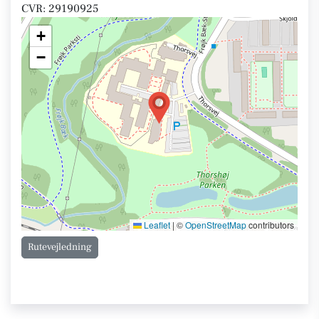
CVR: 29190925
+
−
Leaflet
|
©
OpenStreetMap
contributors
Rutevejledning