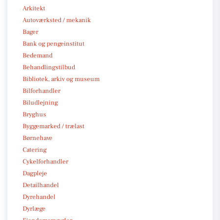
Arkitekt
Autoværksted / mekanik
Bager
Bank og pengeinstitut
Bedemand
Behandlingstilbud
Bibliotek, arkiv og museum
Bilforhandler
Biludlejning
Bryghus
Byggemarked / trælast
Børnehave
Catering
Cykelforhandler
Dagpleje
Detailhandel
Dyrehandel
Dyrlæge