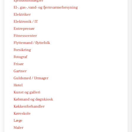
Ejendomsmægler
El-, gas-, vand- og fjernvarmeforsyning
Elektriker
Elektronik / IT
Entreprenør
Fitnesscenter
Flyttemand / flyttefolk
Forsikring
Fotograf
Frisør
Gartner
Guldsmed / Urmager
Hotel
Kunst og galleri
Købmand og døgnkiosk
Køkkenforhandler
Køreskole
Læge
Maler