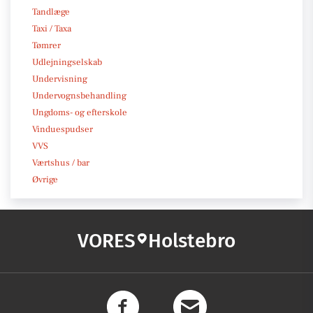
Tandlæge
Taxi / Taxa
Tømrer
Udlejningselskab
Undervisning
Undervognsbehandling
Ungdoms- og efterskole
Vinduespudser
VVS
Værtshus / bar
Øvrige
VORES
Holstebro