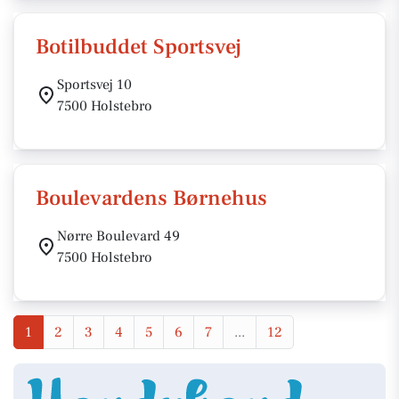
Botilbuddet Sportsvej
Sportsvej 10
7500 Holstebro
Boulevardens Børnehus
Nørre Boulevard 49
7500 Holstebro
1
2
3
4
5
6
7
...
12