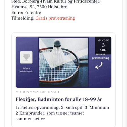
Sted: Borbjerg-Hvam Kultur og Fritidscenter,
Hvamvej 84, 7500 Holstebro
Entré: Fri entré
Tilmelding:
Gratis prøvetræning
MANDAG
3
AUG.
MOTION // VIA KULTUNAUT
Flexifjer, Badminton for alle 18-99 år
1: Fælles opvarmning. 2: små spil. 3: Minimum
2 Kamprunder, som træner teamet
sammensætter