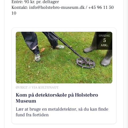
Entré: 95 kr. pr. deltager
Kontakt: info@holstebro-museum.dk / +45 96 11 50
10
ONSDAG
5
AUG.
ØVRIGT // VIA KULTUNAUT
Kom på detektorskole på Holstebro
Museum
Lær at bruge en metaldetektor, så du kan finde
fund fra fortiden