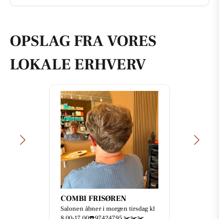
OPSLAG FRA VORES
LOKALE ERHVERV
COMBI FRISØREN
Salonen åbner i morgen tirsdag kl
8,00-17,00☎️97424795 ✂️✂️✂️