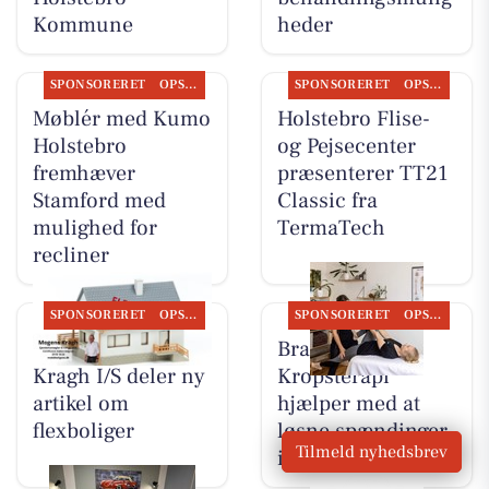
Kommune
heder
SPONSORERET
OPSLAGSTAVLEN
SPONSORERET
OPSLAGSTAVLEN
Møblér med Kumo
Holstebro Flise-
Holstebro
og Pejsecenter
fremhæver
præsenterer TT21
Stamford med
Classic fra
mulighed for
TermaTech
recliner
SPONSORERET
OPSLAGSTAVLEN
SPONSORERET
OPSLAGSTAVLEN
BoligOne Mogens
Brandsborgs
Kragh I/S deler ny
Kropsterapi
artikel om
hjælper med at
flexboliger
løsne spændinger
Tilmeld nyhedsbrev
i fascia