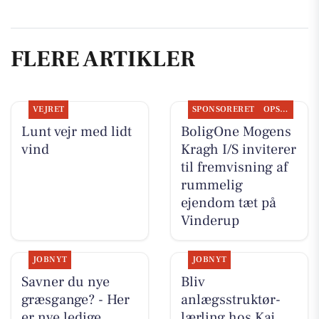
FLERE ARTIKLER
VEJRET
SPONSORERET
OPSLAGSTAVLEN
Lunt vejr med lidt
BoligOne Mogens
vind
Kragh I/S inviterer
til fremvisning af
rummelig
ejendom tæt på
Vinderup
JOBNYT
JOBNYT
Savner du nye
Bliv
græsgange? - Her
anlægsstruktør-
er nye ledige
lærling hos Kaj