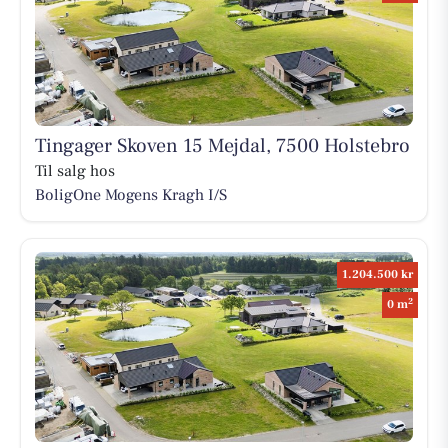
Tingager Skoven 15 Mejdal, 7500 Holstebro
Til salg hos
BoligOne Mogens Kragh I/S
1.204.500 kr
2
0 m