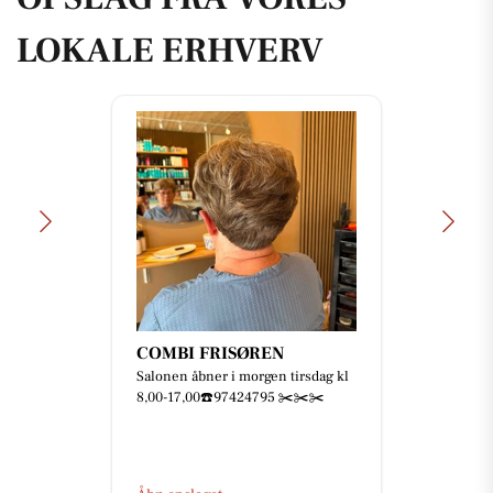
LOKALE ERHVERV
COMBI FRISØREN
Salonen åbner i morgen tirsdag kl
8,00-17,00☎️97424795 ✂️✂️✂️