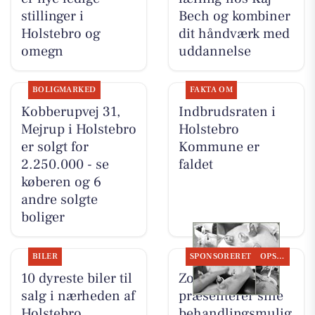
stillinger i
Bech og kombiner
Holstebro og
dit håndværk med
omegn
uddannelse
BOLIGMARKED
FAKTA OM
Kobberupvej 31,
Indbrudsraten i
Mejrup i Holstebro
Holstebro
er solgt for
Kommune er
2.250.000 - se
faldet
køberen og 6
andre solgte
boliger
BILER
SPONSORERET
OPSLAGSTAVLEN
10 dyreste biler til
Zones By Gitte
salg i nærheden af
præsenterer sine
Holstebro
behandlingsmulig