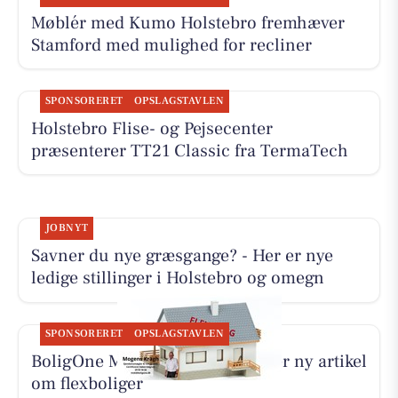
Møblér med Kumo Holstebro fremhæver
Stamford med mulighed for recliner
SPONSORERET
OPSLAGSTAVLEN
Holstebro Flise- og Pejsecenter
præsenterer TT21 Classic fra TermaTech
JOBNYT
Savner du nye græsgange? - Her er nye
ledige stillinger i Holstebro og omegn
SPONSORERET
OPSLAGSTAVLEN
BoligOne Mogens Kragh I/S deler ny artikel
om flexboliger