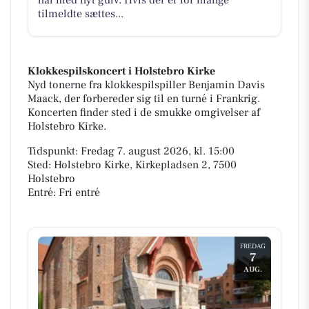
hal med nyt gulv. Hvis der er for mange
tilmeldte sættes...
Klokkespilskoncert i Holstebro Kirke
Nyd tonerne fra klokkespilspiller Benjamin Davis
Maack, der forbereder sig til en turné i Frankrig.
Koncerten finder sted i de smukke omgivelser af
Holstebro Kirke.
Tidspunkt: Fredag 7. august 2026, kl. 15:00
Sted: Holstebro Kirke, Kirkepladsen 2, 7500
Holstebro
Entré: Fri entré
FREDAG
7
AUG.