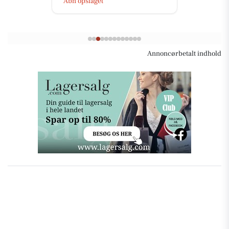
Åbn opslaget
Annoncørbetalt indhold