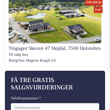
595.000 kr
2
0 m
Tingager Skoven 47 Mejdal, 7500 Holstebro
Til salg hos
BoligOne Mogens Kragh I/S
FÅ TRE GRATIS
SALGSVURDERINGER
Telefonnummer *