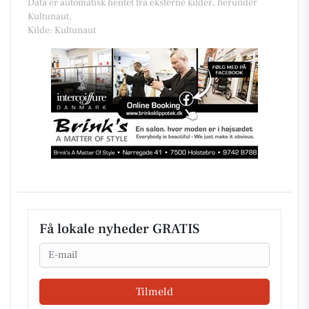
Data er automatisk hentet fra eksterne kilder, herunder
Kultunaut.
Kilde: Kultunaut
Få lokale nyheder GRATIS
Email
Tilmeld