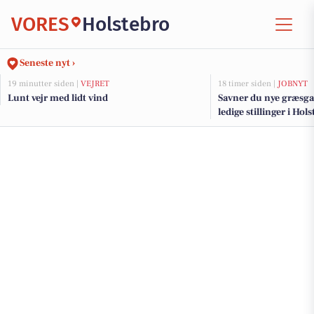
VORES
Holstebro
Seneste nyt ›
19 minutter siden |
VEJRET
18 timer siden |
JOBNYT
Lunt vejr med lidt vind
Savner du nye græsga
ledige stillinger i Ho