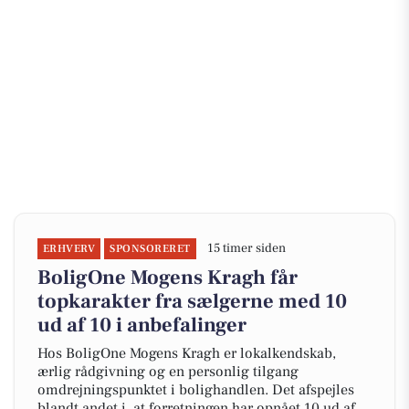
15 timer siden
ERHVERV
SPONSORERET
BoligOne Mogens Kragh får
topkarakter fra sælgerne med 10
ud af 10 i anbefalinger
Hos BoligOne Mogens Kragh er lokalkendskab,
ærlig rådgivning og en personlig tilgang
omdrejningspunktet i bolighandlen. Det afspejles
blandt andet i, at forretningen har opnået 10 ud af