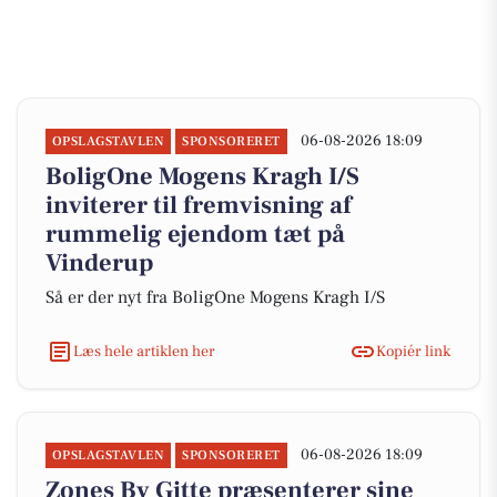
06-08-2026 18:09
OPSLAGSTAVLEN
SPONSORERET
BoligOne Mogens Kragh I/S
inviterer til fremvisning af
rummelig ejendom tæt på
Vinderup
Så er der nyt fra BoligOne Mogens Kragh I/S
Læs hele artiklen her
Kopiér link
06-08-2026 18:09
OPSLAGSTAVLEN
SPONSORERET
Zones By Gitte præsenterer sine