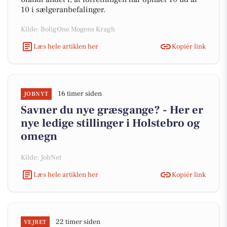
10 i sælgeranbefalinger.
Kilde: BoligOne Mogens Kragh
Læs hele artiklen her
Kopiér link
16 timer siden
JOBNYT
Savner du nye græsgange? - Her er
nye ledige stillinger i Holstebro og
omegn
Kilde: JobNet
Læs hele artiklen her
Kopiér link
22 timer siden
VEJRET