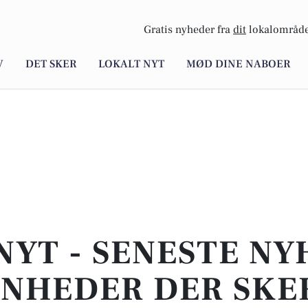
Gratis nyheder fra
dit
lokalområde
V
DET SKER
LOKALT NYT
MØD DINE NABOER
NYT - SENESTE N
NHEDER DER SKER