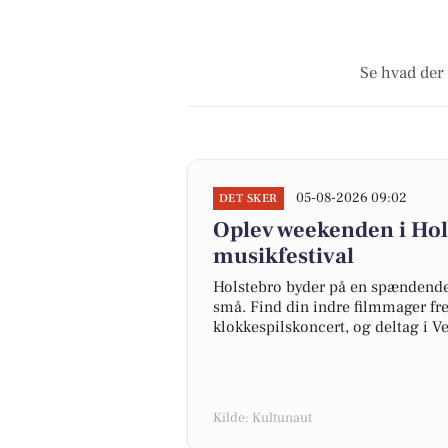
Se hvad der 
05-08-2026 09:02
DET SKER
Oplev weekenden i Hols
musikfestival
Holstebro byder på en spændende 
små. Find din indre filmmager fre
klokkespilskoncert, og deltag i V
Kilde: Kultunaut