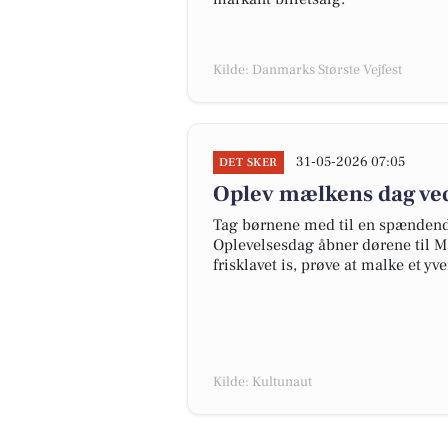
Kilde: Danmarks Største Vejfest
31-05-2026 07:05
DET SKER
Oplev mælkens dag ved
Tag børnene med til en spændend
Oplevelsesdag åbner dørene til 
frisklavet is, prøve at malke et y
Kilde: Kultunaut