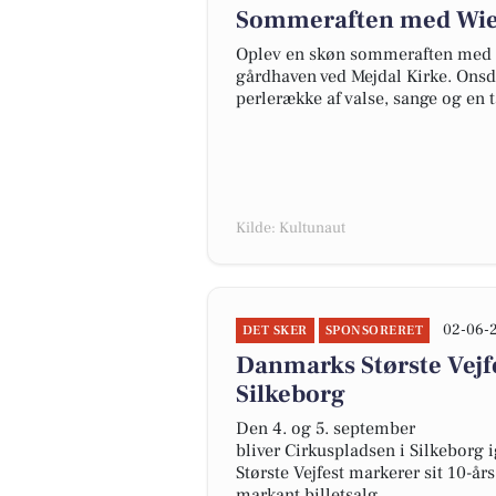
Sommeraften med Wien
Oplev en skøn sommeraften med de
gårdhaven ved Mejdal Kirke. Onsd
perlerække af valse, sange og en 
Kilde: Kultunaut
02-06-
DET SKER
SPONSORERET
Danmarks Største Vejfe
Silkeborg
Den 4. og 5. september
bliver Cirkuspladsen i Silkeborg 
Største Vejfest markerer sit 10-
markant billetsalg.