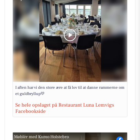
I aften har vi den store ære at få lov til at danne rammerne om
et guldbryllup💛
Se hele opslaget på Restaurant Luna Lemvigs
Facebookside
Møblér med Kumo Holstebro