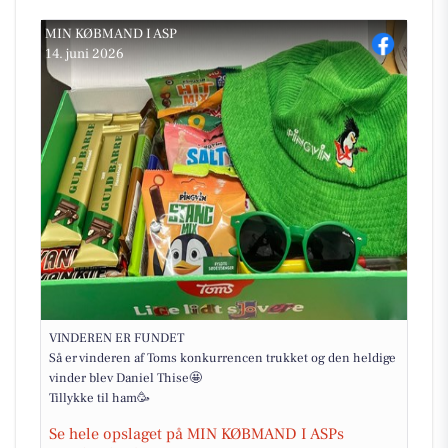
MIN KØBMAND I ASP
14. juni 2026
VINDEREN ER FUNDET
Så er vinderen af Toms konkurrencen trukket og den heldige
vinder blev Daniel Thise🤩
Tillykke til ham🥳
Se hele opslaget på MIN KØBMAND I ASPs