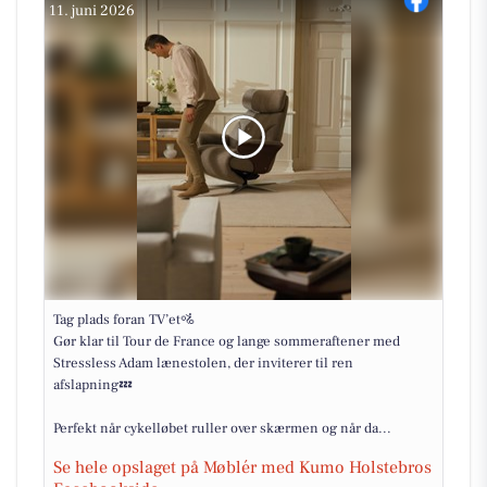
11. juni 2026
Tag plads foran TV’et🚵
Gør klar til Tour de France og lange sommeraftener med
Stressless Adam lænestolen, der inviterer til ren
afslapning💤
Perfekt når cykelløbet ruller over skærmen og når da...
Se hele opslaget på Møblér med Kumo Holstebros