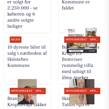
er solgt for
Kommune er
2.250.000 - se
faldet
køberen og 6
andre solgte
boliger
BILER
SPONSORERET
OPSLAGSTAVLEN
10 dyreste biler til
BoligOne Mogens
salg i nærheden af
Kragh I/S
Holstebro
fremviser
Kommune
rummelig villa
med udsigt til
åbne marker
SPONSORERET
OPSLAGSTAVLEN
SPONSORERET
OPSLAGSTAVLEN
Brandsborgs
Skin & Colors
Kropsterapi takker
Tattoo ApS er