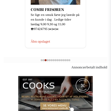
COMBI FRISØREN
Se lige en smuk farve jeg lavede på
en kunde i dag . Ledige tider
lørdag 9,00 9,30 og 11,00
☎️97424795 ✂️✂️✂️
Åbn opslaget
Annoncørbetalt indhold