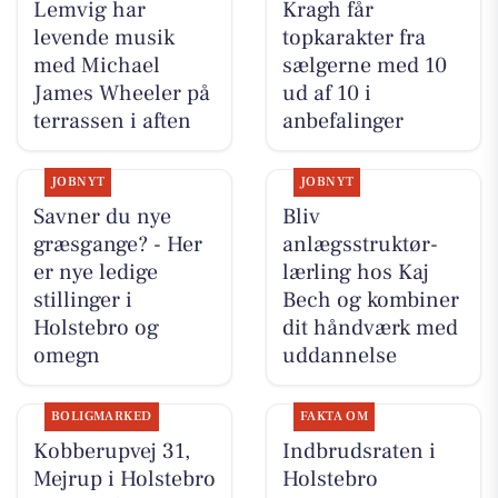
Lemvig har
Kragh får
levende musik
topkarakter fra
med Michael
sælgerne med 10
James Wheeler på
ud af 10 i
terrassen i aften
anbefalinger
JOBNYT
JOBNYT
Savner du nye
Bliv
græsgange? - Her
anlægsstruktør-
er nye ledige
lærling hos Kaj
stillinger i
Bech og kombiner
Holstebro og
dit håndværk med
omegn
uddannelse
BOLIGMARKED
FAKTA OM
Kobberupvej 31,
Indbrudsraten i
Mejrup i Holstebro
Holstebro