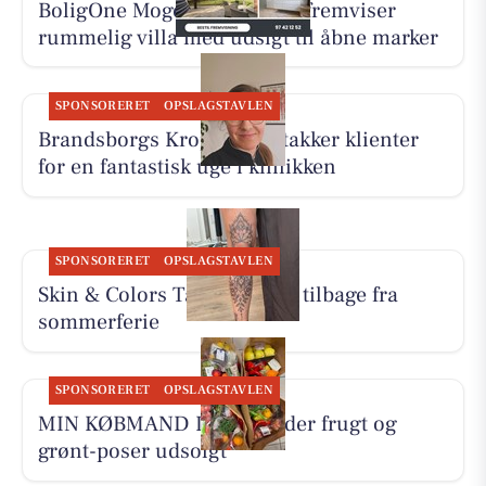
BoligOne Mogens Kragh I/S fremviser
rummelig villa med udsigt til åbne marker
SPONSORERET
OPSLAGSTAVLEN
Brandsborgs Kropsterapi takker klienter
for en fantastisk uge i klinikken
SPONSORERET
OPSLAGSTAVLEN
Skin & Colors Tattoo ApS er tilbage fra
sommerferie
SPONSORERET
OPSLAGSTAVLEN
MIN KØBMAND I ASP melder frugt og
grønt-poser udsolgt