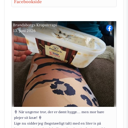
Facebookside
Brandsborgs Kropsterapi
13. juni 2026
🍦 Når ungerne tror, der er dømt hygge... men mor bare
plejer sit knæ! 🍦
Lige nu sidder jeg (bogstaveligt talt) med en liter is på