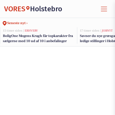
VORES
Holstebro
Seneste nyt ›
15 timer siden |
ERHVERV
17 timer siden |
JOBNYT
BoligOne Mogens Kragh får topkarakter fra
Savner du nye græsga
sælgerne med 10 ud af 10 i anbefalinger
ledige stillinger i Ho