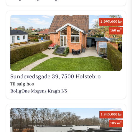
2.095.000 kr
2
160 m
Sundevedsgade 39, 7500 Holstebro
Til salg hos
BoligOne Mogens Kragh I/S
1.845.000 kr
2
105 m