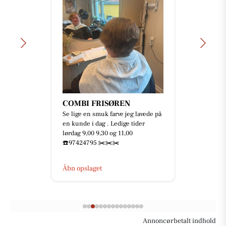
COMBI FRISØREN
Se lige en smuk farve jeg lavede på
en kunde i dag . Ledige tider
lørdag 9,00 9,30 og 11,00
☎️97424795 ✂️✂️✂️
Åbn opslaget
Annoncørbetalt indhold