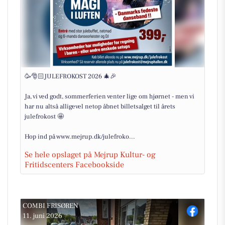
🥳🎅🏻JULEFROKOST 2026 🎄🎉
Ja, vi ved godt, sommerferien venter lige om hjørnet - men vi
har nu altså alligevel netop åbnet billetsalget til årets
julefrokost 🤩
Hop ind på www.mejrup.dk/julefroko...
Se hele opslaget på Mejrup Kultur- og
Fritidscenters Facebookside
COMBI FRISØREN
11. juni 2026