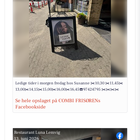
Ledige tider i morgen fredag hos Susanne ✂️10,30 ✂️11,45✂️
13,00✂️14,15✂️15,00✂️16,00✂️16,45☎️97424795 ✂️✂️✂️✂️
Se hele opslaget på COMBI FRISØRENs
Facebookside
Restaurant Luna Lemvig
13. juni 2026