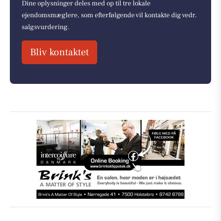
Dine oplysninger deles med op til tre lokale
ejendomsmæglere, som efterfølgende vil kontakte dig vedr.
salgsvurdering.
Bliv kontaktet