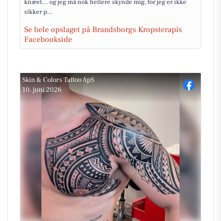
knæet... og jeg må nok hellere skynde mig, for jeg er ikke
sikker p...
Se hele opslaget på Brandsborgs Kropsterapis
Facebookside
Skin & Colors Tattoo ApS
10. juni 2026