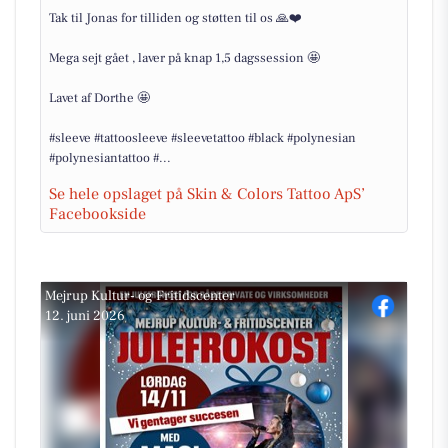
Tak til Jonas for tilliden og støtten til os 🙏❤️
Mega sejt gået , laver på knap 1,5 dagssession 🤩
Lavet af Dorthe 🤩
#sleeve #tattoosleeve #sleevetattoo #black #polynesian
#polynesiantattoo #...
Se hele opslaget på Skin & Colors Tattoo ApS’
Facebookside
Mejrup Kultur- og Fritidscenter
12. juni 2026