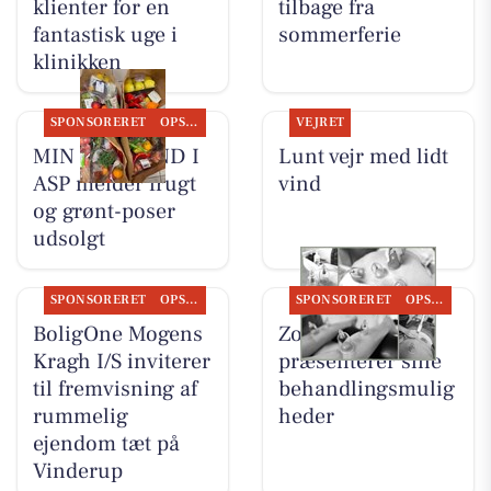
klienter for en
tilbage fra
fantastisk uge i
sommerferie
klinikken
SPONSORERET
OPSLAGSTAVLEN
VEJRET
MIN KØBMAND I
Lunt vejr med lidt
ASP melder frugt
vind
og grønt-poser
udsolgt
SPONSORERET
OPSLAGSTAVLEN
SPONSORERET
OPSLAGSTAVLEN
BoligOne Mogens
Zones By Gitte
Kragh I/S inviterer
præsenterer sine
til fremvisning af
behandlingsmulig
rummelig
heder
ejendom tæt på
Vinderup