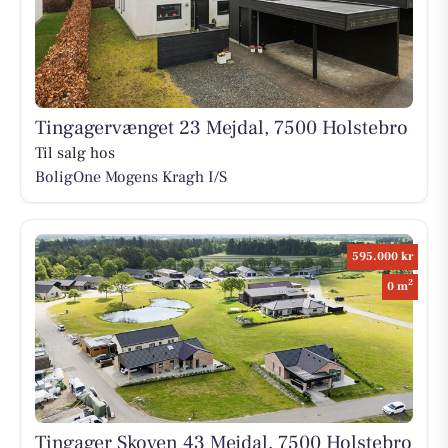
Tingagervænget 23 Mejdal, 7500 Holstebro
Til salg hos
BoligOne Mogens Kragh I/S
595.000 kr
2
0 m
Tingager Skoven 43 Mejdal, 7500 Holstebro