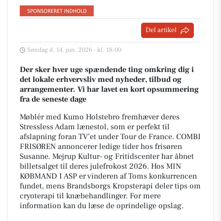
Del artikel
Søndag d. 14. jun. 2026 - kl. 18:00
Der sker hver uge spændende ting omkring dig i
det lokale erhvervsliv med nyheder, tilbud og
arrangementer. Vi har lavet en kort opsummering
fra de seneste dage
Møblér med Kumo Holstebro fremhæver deres
Stressless Adam lænestol, som er perfekt til
afslapning foran TV’et under Tour de France. COMBI
FRISØREN annoncerer ledige tider hos frisøren
Susanne. Mejrup Kultur- og Fritidscenter har åbnet
billetsalget til deres julefrokost 2026. Hos MIN
KØBMAND I ASP er vinderen af Toms konkurrencen
fundet, mens Brandsborgs Kropsterapi deler tips om
cryoterapi til knæbehandlinger. For mere
information kan du læse de oprindelige opslag.