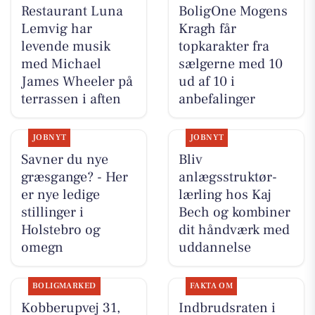
Restaurant Luna
BoligOne Mogens
Lemvig har
Kragh får
levende musik
topkarakter fra
med Michael
sælgerne med 10
James Wheeler på
ud af 10 i
terrassen i aften
anbefalinger
JOBNYT
JOBNYT
Savner du nye
Bliv
græsgange? - Her
anlægsstruktør-
er nye ledige
lærling hos Kaj
stillinger i
Bech og kombiner
Holstebro og
dit håndværk med
omegn
uddannelse
BOLIGMARKED
FAKTA OM
Kobberupvej 31,
Indbrudsraten i