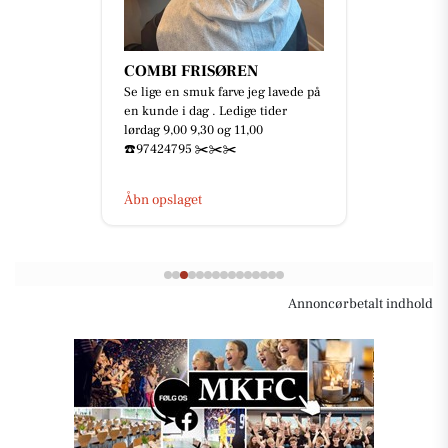
COMBI FRISØREN
Se lige en smuk farve jeg lavede på
en kunde i dag . Ledige tider
lørdag 9,00 9,30 og 11,00
☎️97424795 ✂️✂️✂️
Åbn opslaget
Annoncørbetalt indhold