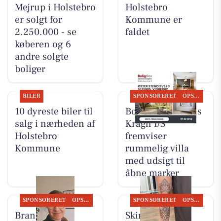
Mejrup i Holstebro
Holstebro
er solgt for
Kommune er
2.250.000 - se
faldet
køberen og 6
andre solgte
boliger
BILER
SPONSORERET
OPSLAGSTAVLEN
10 dyreste biler til
BoligOne Mogens
salg i nærheden af
Kragh I/S
Holstebro
fremviser
Kommune
rummelig villa
med udsigt til
åbne marker
SPONSORERET
OPSLAGSTAVLEN
SPONSORERET
OPSLAGSTAVLEN
Brandsborgs
Skin & Colors