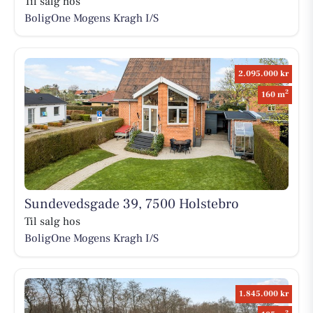
Til salg hos
BoligOne Mogens Kragh I/S
2.095.000 kr
2
160 m
Sundevedsgade 39, 7500 Holstebro
Til salg hos
BoligOne Mogens Kragh I/S
1.845.000 kr
2