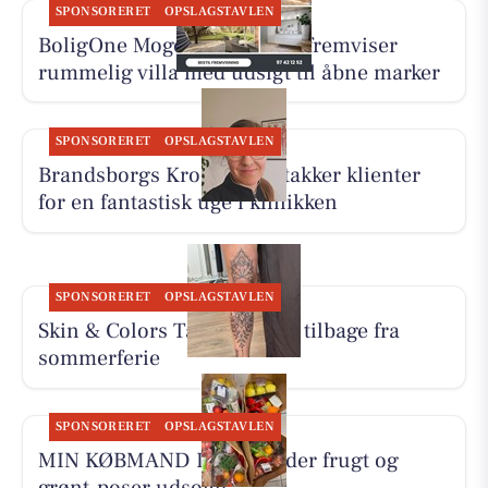
SPONSORERET
OPSLAGSTAVLEN
BoligOne Mogens Kragh I/S fremviser
rummelig villa med udsigt til åbne marker
SPONSORERET
OPSLAGSTAVLEN
Brandsborgs Kropsterapi takker klienter
for en fantastisk uge i klinikken
SPONSORERET
OPSLAGSTAVLEN
Skin & Colors Tattoo ApS er tilbage fra
sommerferie
SPONSORERET
OPSLAGSTAVLEN
MIN KØBMAND I ASP melder frugt og