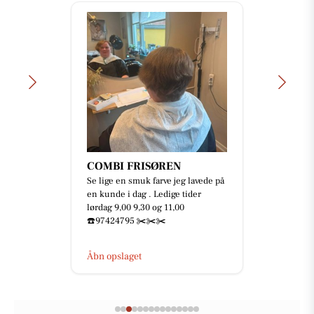
COMBI FRISØREN
Se lige en smuk farve jeg lavede på
en kunde i dag . Ledige tider
lørdag 9,00 9,30 og 11,00
☎️97424795 ✂️✂️✂️
Åbn opslaget