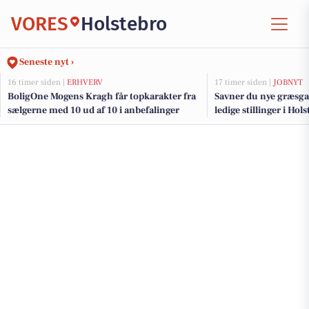
VORES
Holstebro
Seneste nyt ›
16 timer siden |
ERHVERV
17 timer siden |
JOBNYT
BoligOne Mogens Kragh får topkarakter fra
Savner du nye græsga
sælgerne med 10 ud af 10 i anbefalinger
ledige stillinger i Ho