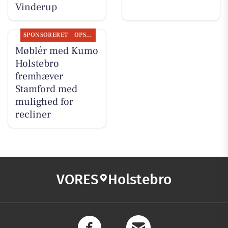
Vinderup
SPONSORERET
OPSLAGSTAVLEN
Møblér med Kumo
Holstebro
fremhæver
Stamford med
mulighed for
recliner
VORES
Holstebro