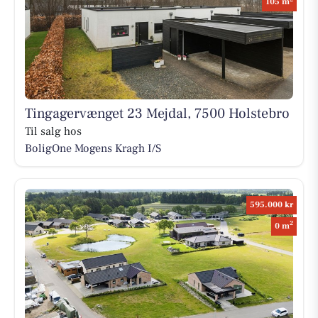
105 m
Tingagervænget 23 Mejdal, 7500 Holstebro
Til salg hos
BoligOne Mogens Kragh I/S
595.000 kr
2
0 m