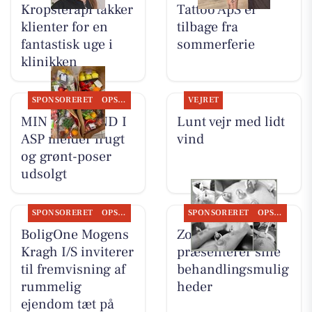
Kropsterapi takker
Tattoo ApS er
klienter for en
tilbage fra
fantastisk uge i
sommerferie
klinikken
SPONSORERET
OPSLAGSTAVLEN
VEJRET
MIN KØBMAND I
Lunt vejr med lidt
ASP melder frugt
vind
og grønt-poser
udsolgt
SPONSORERET
OPSLAGSTAVLEN
SPONSORERET
OPSLAGSTAVLEN
BoligOne Mogens
Zones By Gitte
Kragh I/S inviterer
præsenterer sine
til fremvisning af
behandlingsmulig
rummelig
heder
ejendom tæt på