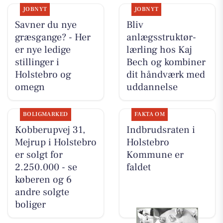
JOBNYT
JOBNYT
Savner du nye
Bliv
græsgange? - Her
anlægsstruktør-
er nye ledige
lærling hos Kaj
stillinger i
Bech og kombiner
Holstebro og
dit håndværk med
omegn
uddannelse
BOLIGMARKED
FAKTA OM
Kobberupvej 31,
Indbrudsraten i
Mejrup i Holstebro
Holstebro
er solgt for
Kommune er
2.250.000 - se
faldet
køberen og 6
andre solgte
boliger