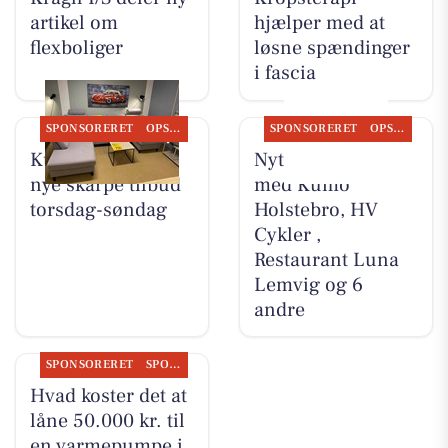
artikel om
hjælper med at
flexboliger
løsne spændinger
i fascia
SPONSORERET
OPSLAGSTAVLEN
SPONSORERET
OPSLAGSTAVLEN
Kumo Outlet har
Nyt fra Møblér
nye skarpe tilbud
med Kumo
torsdag-søndag
Holstebro, HV
Cykler ,
Restaurant Luna
Lemvig og 6
andre
SPONSORERET
SPONSORERET INDHOLD
Hvad koster det at
låne 50.000 kr. til
en varmepumpe i