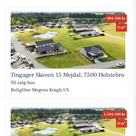
984.500 kr
2
0 m
Tingager Skoven 15 Mejdal, 7500 Holstebro
Til salg hos
BoligOne Mogens Kragh I/S
1.204.500 kr
2
0 m