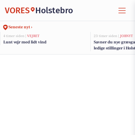
VORES
Holstebro
Seneste nyt ›
4 timer siden |
VEJRET
23 timer siden |
JOBNYT
Lunt vejr med lidt vind
Savner du nye græsga
ledige stillinger i Ho