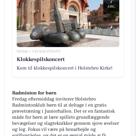
7
AUG.
MUSIK // VIA KULTUNAUT
Klokkespilskoncert
Kom til klokkespilskoncert i Holstebro Kirke!
Badminton for børn
Fredag eftermiddag inviterer Holstebro
Badmintonklub børn til at deltage i en gratis
prøvetræning i Juniorhallen. Det er en fantastisk
måde for børn at lære spillets grundlæggende
bevægelser og slagteknikker gennem sjove øvelser
og leg. Fokus vil være på benarbejde og
spilforståelse, og det er en genial måde at få