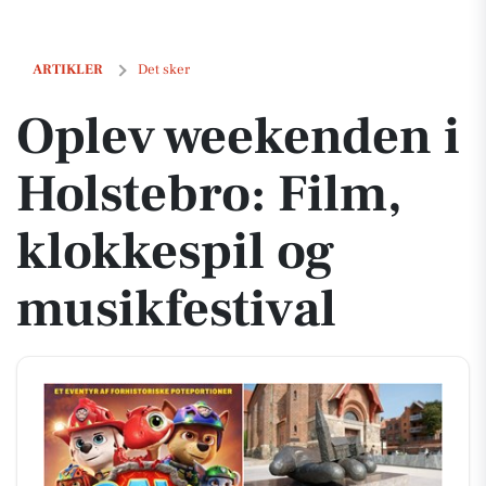
Oplev weekenden i Holstebro: Film, klokkespil og musikfestival
ARTIKLER
Det sker
Oplev weekenden i
Holstebro: Film,
klokkespil og
musikfestival