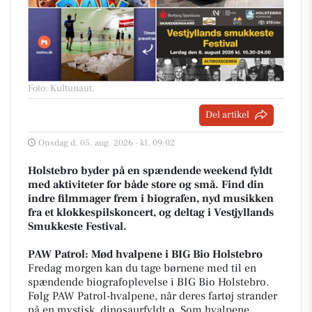
Foto: Kultunaut
.
Del artikel
Onsdag d. 05. aug. 2026 - kl. 09:02
Holstebro byder på en spændende weekend fyldt
med aktiviteter for både store og små. Find din
indre filmmager frem i biografen, nyd musikken
fra et klokkespilskoncert, og deltag i Vestjyllands
Smukkeste Festival.
PAW Patrol: Mød hvalpene i BIG Bio Holstebro
Fredag morgen kan du tage børnene med til en
spændende biografoplevelse i BIG Bio Holstebro.
Følg PAW Patrol-hvalpene, når deres fartøj strander
på en mystisk, dinosaurfyldt ø. Som hvalpene