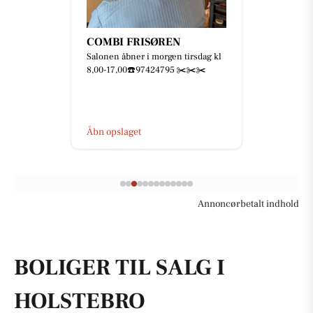
COMBI FRISØREN
Salonen åbner i morgen tirsdag kl
8,00-17,00☎️97424795 ✂️✂️✂️
Åbn opslaget
Annoncørbetalt indhold
BOLIGER TIL SALG I
HOLSTEBRO