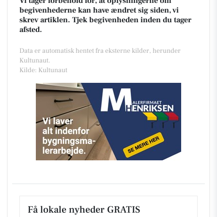
Vi tager forbehold for, at oplysningerne om
begivenhederne kan have ændret sig siden, vi
skrev artiklen. Tjek begivenheden inden du tager
afsted.
Data er automatisk hentet fra eksterne kilder, herunder
Kultunaut.
Kilde: Kultunaut
Få lokale nyheder GRATIS