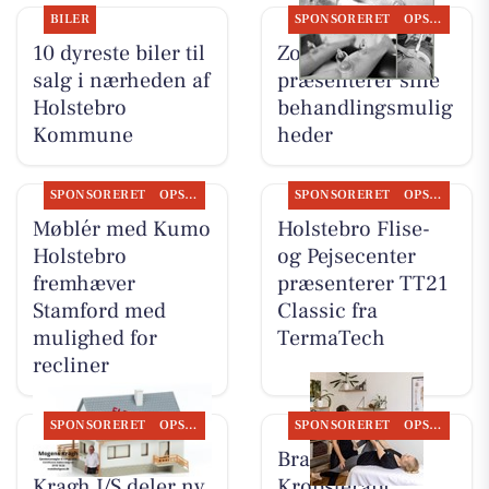
BILER
SPONSORERET
OPSLAGSTAVLEN
10 dyreste biler til
Zones By Gitte
salg i nærheden af
præsenterer sine
Holstebro
behandlingsmulig
Kommune
heder
SPONSORERET
OPSLAGSTAVLEN
SPONSORERET
OPSLAGSTAVLEN
Møblér med Kumo
Holstebro Flise-
Holstebro
og Pejsecenter
fremhæver
præsenterer TT21
Stamford med
Classic fra
mulighed for
TermaTech
recliner
SPONSORERET
OPSLAGSTAVLEN
SPONSORERET
OPSLAGSTAVLEN
BoligOne Mogens
Brandsborgs
Kragh I/S deler ny
Kropsterapi