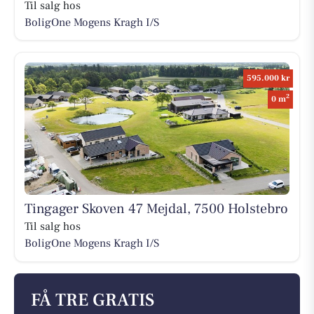
Til salg hos
BoligOne Mogens Kragh I/S
595.000 kr
2
0 m
Tingager Skoven 47 Mejdal, 7500 Holstebro
Til salg hos
BoligOne Mogens Kragh I/S
FÅ TRE GRATIS