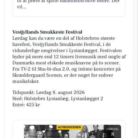
til at prøve at spille badminton/blive bedre. Der
vil...
Vestjyllands Smukkeste Festival
Lørdag kan du være en del af Holstebros største
havefest, Vestjyllands Smukkeste Festival, i de
vidunderlige omgivelser i Lystanlægget. Festivalen
byder på mere end 12 timers livemusik med nogle af
Danmarks mest elskede musiknavne på to scener.
Fra TV-2 til Shu-bi-dua 2.0, og intime koncerter på
Skræddergaard Scenen, er der noget for enhver
musikelsker.
Tidspunkt: Lørdag 8. august 2026
Sted: Holstebro Lystanlæg, Lystanlægget 2
Entré: 425 kr
LØRDAG
8