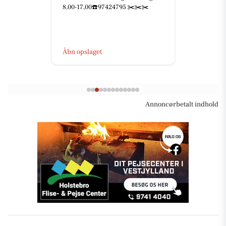
8,00-17,00☎️97424795 ✂️✂️✂️
Åbn opslaget
Annoncørbetalt indhold