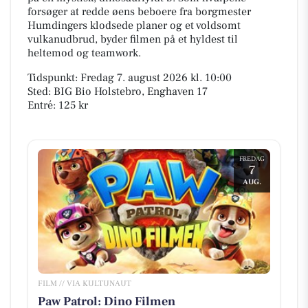
forsøger at redde øens beboere fra borgmester
Humdingers klodsede planer og et voldsomt
vulkanudbrud, byder filmen på et hyldest til
heltemod og teamwork.
Tidspunkt: Fredag 7. august 2026 kl. 10:00
Sted: BIG Bio Holstebro, Enghaven 17
Entré: 125 kr
FREDAG
7
AUG.
FILM // VIA KULTUNAUT
Paw Patrol: Dino Filmen