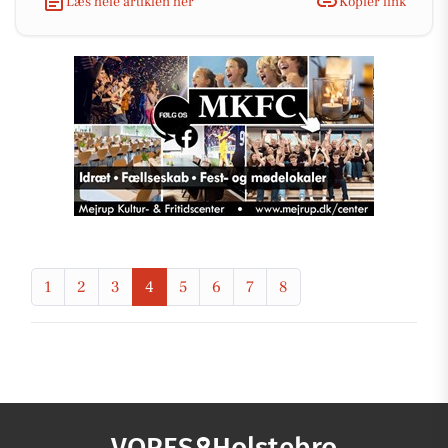
Læs hele artiklen her
Kopiér link
1
2
3
4
5
6
7
8
VORES
Holstebro