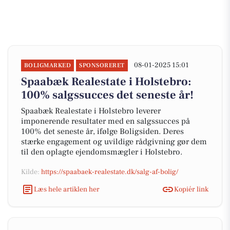
08-01-2025 15:01
BOLIGMARKED
SPONSORERET
Spaabæk Realestate i Holstebro:
100% salgssucces det seneste år!
Spaabæk Realestate i Holstebro leverer
imponerende resultater med en salgssucces på
100% det seneste år, ifølge Boligsiden. Deres
stærke engagement og uvildige rådgivning gør dem
til den oplagte ejendomsmægler i Holstebro.
Kilde:
https://spaabaek-realestate.dk/salg-af-bolig/
Læs hele artiklen her
Kopiér link