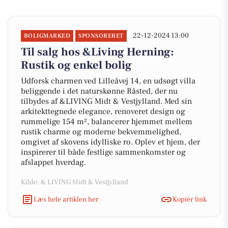
22-12-2024 13:00
BOLIGMARKED
SPONSORERET
Til salg hos &Living Herning:
Rustik og enkel bolig
Udforsk charmen ved Lilleåvej 14, en udsøgt villa
beliggende i det naturskønne Råsted, der nu
tilbydes af &LIVING Midt & Vestjylland. Med sin
arkitekttegnede elegance, renoveret design og
rummelige 154 m², balancerer hjemmet mellem
rustik charme og moderne bekvemmelighed,
omgivet af skovens idylliske ro. Oplev et hjem, der
inspirerer til både festlige sammenkomster og
afslappet hverdag.
Kilde: & LIVING Midt & Vestjylland
Læs hele artiklen her
Kopiér link