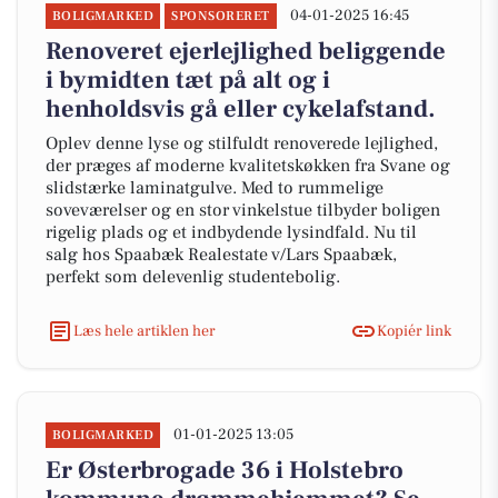
04-01-2025 16:45
BOLIGMARKED
SPONSORERET
Renoveret ejerlejlighed beliggende
i bymidten tæt på alt og i
henholdsvis gå eller cykelafstand.
Oplev denne lyse og stilfuldt renoverede lejlighed,
der præges af moderne kvalitetskøkken fra Svane og
slidstærke laminatgulve. Med to rummelige
soveværelser og en stor vinkelstue tilbyder boligen
rigelig plads og et indbydende lysindfald. Nu til
salg hos Spaabæk Realestate v/Lars Spaabæk,
perfekt som delevenlig studentebolig.
Læs hele artiklen her
Kopiér link
01-01-2025 13:05
BOLIGMARKED
Er Østerbrogade 36 i Holstebro