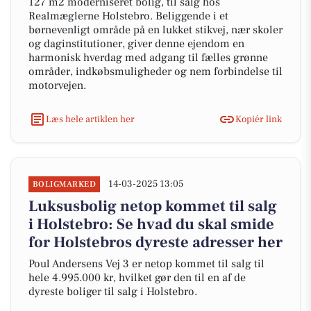
127 m2 moderniseret bolig, til salg hos
Realmæglerne Holstebro. Beliggende i et
børnevenligt område på en lukket stikvej, nær skoler
og daginstitutioner, giver denne ejendom en
harmonisk hverdag med adgang til fælles grønne
områder, indkøbsmuligheder og nem forbindelse til
motorvejen.
Læs hele artiklen her
Kopiér link
14-03-2025 13:05
BOLIGMARKED
Luksusbolig netop kommet til salg
i Holstebro: Se hvad du skal smide
for Holstebros dyreste adresser her
Poul Andersens Vej 3 er netop kommet til salg til
hele 4.995.000 kr, hvilket gør den til en af de
dyreste boliger til salg i Holstebro.