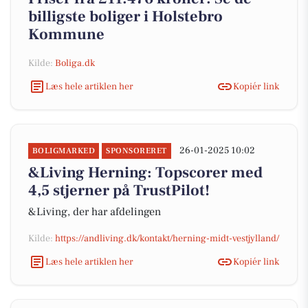
billigste boliger i Holstebro
Kommune
Kilde:
Boliga.dk
Læs hele artiklen her
Kopiér link
26-01-2025 10:02
BOLIGMARKED
SPONSORERET
&Living Herning: Topscorer med
4,5 stjerner på TrustPilot!
&Living, der har afdelingen
Kilde:
https://andliving.dk/kontakt/herning-midt-vestjylland/
Læs hele artiklen her
Kopiér link