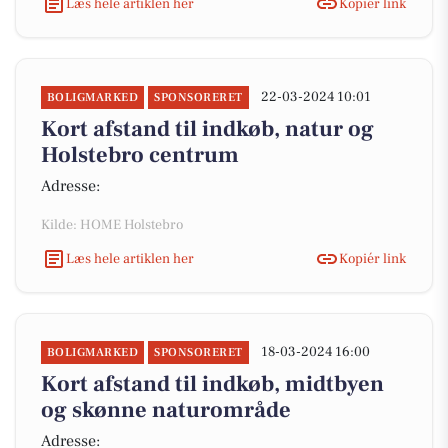
Læs hele artiklen her
Kopiér link
22-03-2024 10:01
BOLIGMARKED
SPONSORERET
Kort afstand til indkøb, natur og
Holstebro centrum
Adresse:
Kilde: HOME Holstebro
Læs hele artiklen her
Kopiér link
18-03-2024 16:00
BOLIGMARKED
SPONSORERET
Kort afstand til indkøb, midtbyen
og skønne naturområde
Adresse: