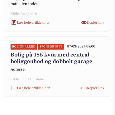
måneden inden.
Kilde: Boligsiden
Læs hele artiklen her
Kopiér link
07-03-2024 08:00
BOLIGMARKED
SPONSORERET
Bolig på 185 kvm med central
beliggenhed og dobbelt garage
Adresse:
Kilde: home Holstebro
Læs hele artiklen her
Kopiér link