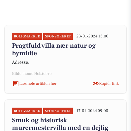
23-01-2024 13:00
BOLIGMARKED
SPONSORERET
Pragtfuld villa nær natur og
bymidte
Adresse:
Kilde: home Holstebro
Læs hele artiklen her
Kopiér link
17-01-2024 09:00
BOLIGMARKED
SPONSORERET
Smuk og historisk
murermestervilla med en dejlig