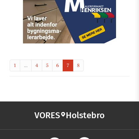
1
...
4
5
6
7
8
VORES
Holstebro