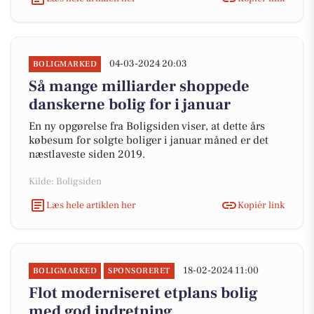
04-03-2024 20:03
BOLIGMARKED
Så mange milliarder shoppede
danskerne bolig for i januar
En ny opgørelse fra Boligsiden viser, at dette års
købesum for solgte boliger i januar måned er det
næstlaveste siden 2019.
Kilde: Boligsiden
Læs hele artiklen her
Kopiér link
18-02-2024 11:00
BOLIGMARKED
SPONSORERET
Flot moderniseret etplans bolig
med god indretning