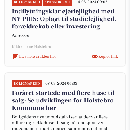
14-03-2024 09:05
BOLIGMARKED
SPONSORERET
Indflytningsklar ejerlejlighed med
NY PRIS: Oplagt til studielejlighed,
forældrekøb eller investering
Adresse:
Kilde: home Holstebro
Læs hele artiklen her
Kopiér link
08-03-2024 06:33
BOLIGMARKED
Foråret startede med flere huse til
salg: Se udviklingen for Holstebro
Kommune her
Boligsidens nye udbudstal viser, at der var flere
villaer og rækkehuse til salg på landsplan ved
indgangen til marts måned sammenlignet med