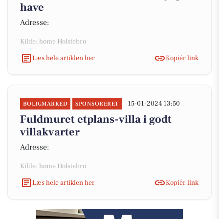
have
Adresse:
Kilde: home Holstebro
Læs hele artiklen her
Kopiér link
15-01-2024 13:50
BOLIGMARKED
SPONSORERET
Fuldmuret etplans-villa i godt
villakvarter
Adresse:
Kilde: home Holstebro
Læs hele artiklen her
Kopiér link