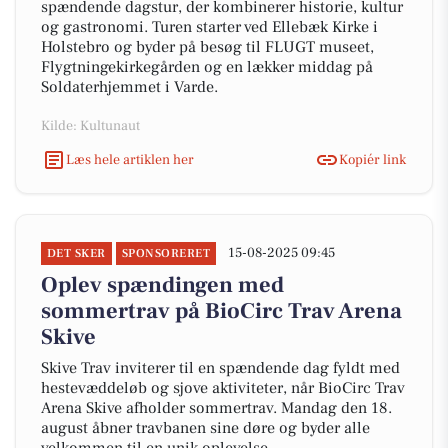
spændende dagstur, der kombinerer historie, kultur
og gastronomi. Turen starter ved Ellebæk Kirke i
Holstebro og byder på besøg til FLUGT museet,
Flygtningekirkegården og en lækker middag på
Soldaterhjemmet i Varde.
Kilde: Kultunaut
Læs hele artiklen her
Kopiér link
15-08-2025 09:45
DET SKER
SPONSORERET
Oplev spændingen med
sommertrav på BioCirc Trav Arena
Skive
Skive Trav inviterer til en spændende dag fyldt med
hestevæddeløb og sjove aktiviteter, når BioCirc Trav
Arena Skive afholder sommertrav. Mandag den 18.
august åbner travbanen sine døre og byder alle