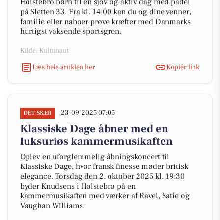
Holstebro børn til en sjov og aktiv dag med padel
på Sletten 33. Fra kl. 14.00 kan du og dine venner,
familie eller naboer prøve kræfter med Danmarks
hurtigst voksende sportsgren.
Kilde: Kultunaut
Læs hele artiklen her
Kopiér link
23-09-2025 07:05
DET SKER
Klassiske Dage åbner med en
luksuriøs kammermusikaften
Oplev en uforglemmelig åbningskoncert til
Klassiske Dage, hvor fransk finesse møder britisk
elegance. Torsdag den 2. oktober 2025 kl. 19:30
byder Knudsens i Holstebro på en
kammermusikaften med værker af Ravel, Satie og
Vaughan Williams.