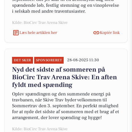
spændende løb, festlig stemning og en vinoplevelse
i selskab med andre traventusiaster.
Kilde: BioCirc Trav Arena Skive
Læs hele artiklen her
Kopiér link
28-08-2025 11:30
DET SKER
SPONSORERET
Nyd det sidste af sommeren på
BioCirc Trav Arena Skive: En aften
fyldt med spænding
Oplev spændingen og den summende energi på
travbanen, når Skive Trav byder velkommen til
Sommertrav den 3. september. En perfekt mulighed
for at nyde det sidste af sommeren med et brag af et
arrangement, der lover spænding og hygge!
Kilde: BioCirc Trav Arena Skive