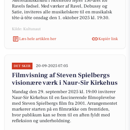
Nørrelandskirken i Holstebro fejrer 150-året for
Ravels fødsel. Med værker af Ravel, Debussy og
Satie, inviteres alle musikelskere til en musikalsk
tête-à-tête onsdag den 1. oktober 2025 kl. 19:30.
Kilde: Kultunaut
Læs hele artiklen her
Kopiér link
20-09-2025 07:05
DET SKER
Filmvisning af Steven Spielbergs
visionære værk i Naur-Sir Kirkehus
Mandag den 29. september 2025 kl. 19:00 inviterer
Naur-Sir Kirkehus til en fascinerende filmoplevelse
med Steven Spielbergs film fra 2001. Arrangementet
markerer starten på en filmrække om fremtiden,
hvor publikum kan se frem til en aften fyldt med
refleksion og underholdning.