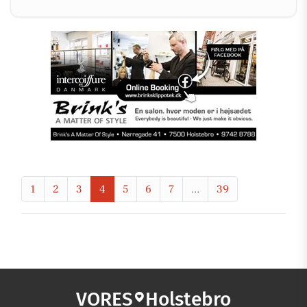
1
2
3
4
5
6
7
...
39
VORES
Holstebro