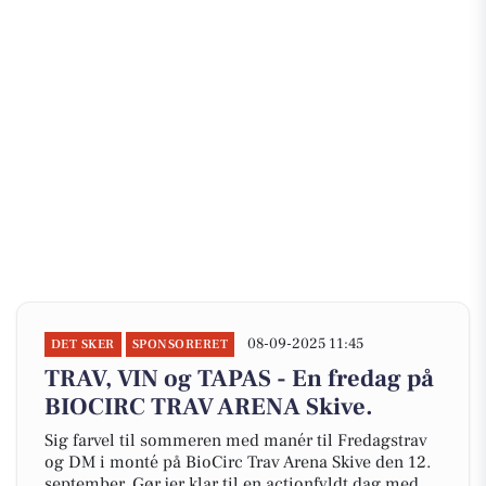
08-09-2025 11:45
DET SKER
SPONSORERET
TRAV, VIN og TAPAS - En fredag på
BIOCIRC TRAV ARENA Skive.
Sig farvel til sommeren med manér til Fredagstrav
og DM i monté på BioCirc Trav Arena Skive den 12.
september. Gør jer klar til en actionfyldt dag med