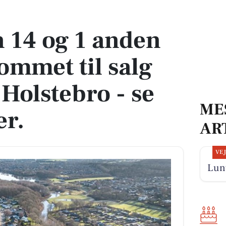
mmet til salg denne uge i Holstebro - se boligerne her.
 14 og 1 anden
ommet til salg
 Holstebro - se
ME
er.
AR
VE
Lunt