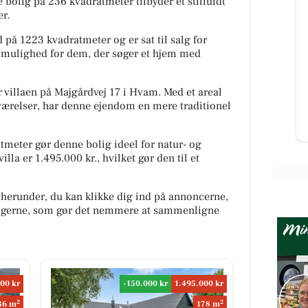
olig på 236 kvadratmeter tilbyder et stilfuldt
r.
Kumo Outlet
 på 1223 kvadratmeter og er sat til salg for
Ugens nyeste skarpe tilbud fra
iv mulighed for dem, der søger et hjem med
Kumo Outlet 🇩🇰 HUSK at vi står
vælge
klar med åbne arme og ene
 din
fremragende tilbud HVER uge
tuen
illaen på Majgårdvej 17 i Hvam. Med et areal
torsd...
værelser, har denne ejendom en mere traditionel
Åbn opslaget
meter gør denne bolig ideel for natur- og
illa er 1.495.000 kr., hvilket gør den til et
 herunder, du kan klikke dig ind på annoncerne,
oligerne, som gør det nemmere at sammenligne
00 kr
-150.000 kr
1.495.000 kr
2
2
36 m
178 m