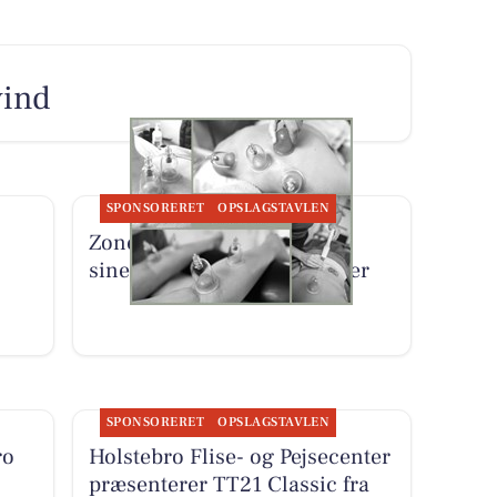
vind
SPONSORERET
OPSLAGSTAVLEN
Zones By Gitte præsenterer
sine behandlingsmuligheder
SPONSORERET
OPSLAGSTAVLEN
ro
Holstebro Flise- og Pejsecenter
præsenterer TT21 Classic fra