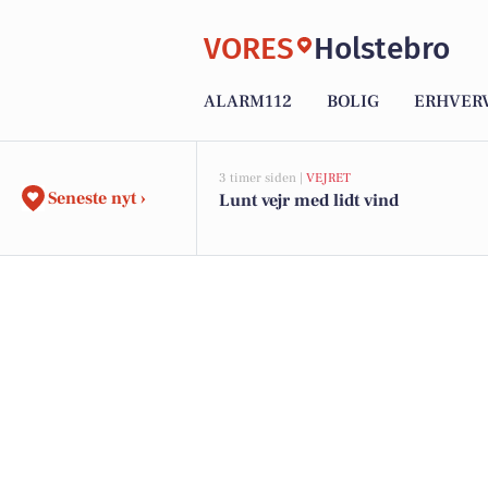
VORES
Holstebro
ALARM112
BOLIG
ERHVER
3 timer siden |
VEJRET
Seneste nyt ›
Lunt vejr med lidt vind