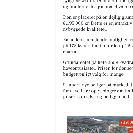
Lyngbakken 14. Denne rummelige b
og moderne design med 4 værelse
Møblér med Kumo
Den er placeret på en dejlig grund
Holstebro
8.195.000 kr. Dette er en attrakt
Mere komfort? Det kan du til
nybyggede kvaliteter.
med Stamford 🛋️ Sammensæt
sofa, så den passer til både s
En anden spændende mulighed er v
og hverdagen - med muli...
på 178 kvadratmeter fordelt på 5 
charme.
Åbn opslaget
Grundarealet på hele 3509 kvadrat
haveentusiaster. Prisen for denne v
budgetvenligt valg for mange.
Se andre nye boliger på markedet
for at se flere oplysninger om b
priser, størrelse og beliggenhed.
8.195.0
2