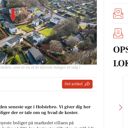
OP
LO
ebro, som er en af de dyreste boliger til salg i
Del artikel
den seneste uge i Holstebro. Vi giver dig her
oliger der er tale om og hvad de koster.
nyeste boliger på markedet villaen på