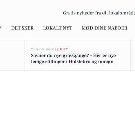
Gratis nyheder fra
dit
lokalområde
V
DET SKER
LOKALT NYT
MØD DINE NABOER
21 timer siden |
JOBNYT
Savner du nye græsgange? - Her er nye
ledige stillinger i Holstebro og omegn