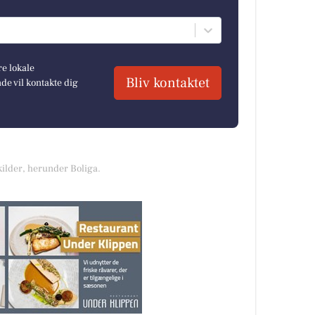
re lokale
Bliv kontaktet
e vil kontakte dig
kilder, herunder Boliga.