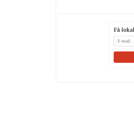
Få loka
Email