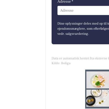
Adresse *
Adresse
Dine oplysninger deles med op til t
ejendomsmæglere, som efterfølgend
vedr. salgsvurdering.
Data er automatisk hentet fra eksterne 
Kilde: Boliga