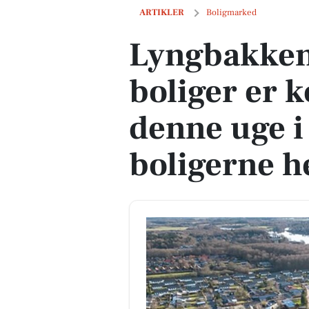
Lyngbakken 14 og 1 anden boliger er ko
ARTIKLER
Boligmarked
Lyngbakken
boliger er k
denne uge i
boligerne h