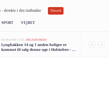
 -
direkte i din indbakke
Tilmeld
SPORT
VEJRET
05-08-2026 13:01 |
BOLIGMARKED
05-08-2026 13:01
‹
›
Lyngbakken 14 og 1 anden boliger er
Top 6 over dy
kommet til salg denne uge i Holstebro - se
Holstebro. P
boligerne her.