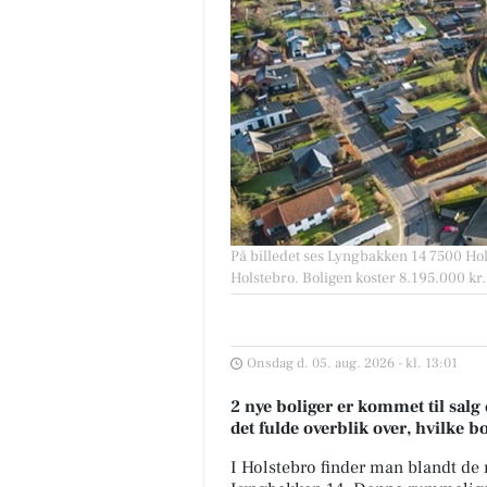
På billedet ses Lyngbakken 14 7500 Holst
Holstebro. Boligen koster 8.195.000 kr.
Onsdag d. 05. aug. 2026 - kl. 13:01
2 nye boliger er kommet til salg 
det fulde overblik over, hvilke b
I Holstebro finder man blandt de 