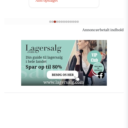
Åbn opslaget
Annoncørbetalt indhold