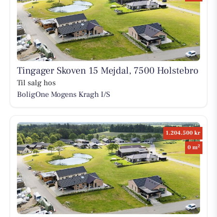
Tingager Skoven 15 Mejdal, 7500 Holstebro
Til salg hos
BoligOne Mogens Kragh I/S
1.204.500 kr
2
0 m