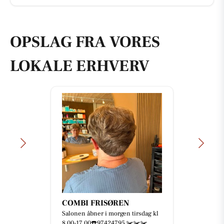
OPSLAG FRA VORES
LOKALE ERHVERV
COMBI FRISØREN
Salonen åbner i morgen tirsdag kl
8,00-17,00☎️97424795 ✂️✂️✂️