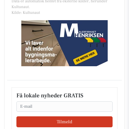
Data er automatisk hentet fra eksterne kilder, herunder
Kultunaut.
Kilde: Kultunaut
Få lokale nyheder GRATIS
Email
Tilmeld