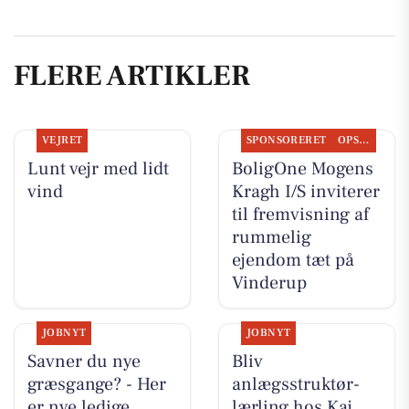
FLERE ARTIKLER
VEJRET
SPONSORERET
OPSLAGSTAVLEN
Lunt vejr med lidt
BoligOne Mogens
vind
Kragh I/S inviterer
til fremvisning af
rummelig
ejendom tæt på
Vinderup
JOBNYT
JOBNYT
Savner du nye
Bliv
græsgange? - Her
anlægsstruktør-
er nye ledige
lærling hos Kaj