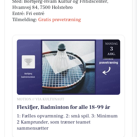
Sted: Borbjerg-Hvam Kultur og Fritidscenter,
Hvamvej 84, 7500 Holstebro
Entré: Fri entré
Tilmelding:
Gratis prøvetræning
MANDAG
3
AUG.
MOTION // VIA KULTUNAUT
Flexifjer, Badminton for alle 18-99 år
1: Fælles opvarmning. 2: små spil. 3: Minimum
2 Kamprunder, som træner teamet
sammensætter