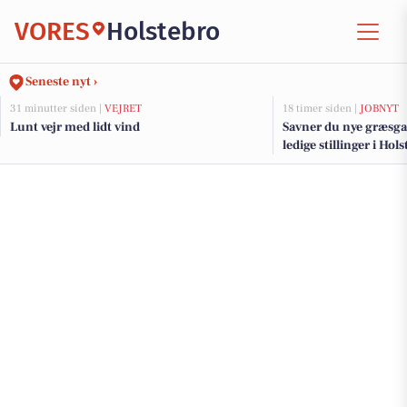
VORES
Holstebro
Seneste nyt ›
31 minutter siden |
VEJRET
18 timer siden |
JOBNYT
Lunt vejr med lidt vind
Savner du nye græsga
ledige stillinger i Ho