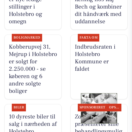
stillinger i
Bech og kombiner
Holstebro og
dit håndværk med
omegn
uddannelse
BOLIGMARKED
FAKTA OM
Kobberupvej 31,
Indbrudsraten i
Mejrup i Holstebro
Holstebro
er solgt for
Kommune er
2.250.000 - se
faldet
køberen og 6
andre solgte
boliger
BILER
SPONSORERET
OPSLAGSTAVLEN
10 dyreste biler til
Zones By Gitte
salg i nærheden af
præsenterer sine
Holstebro
behandlingsmulig