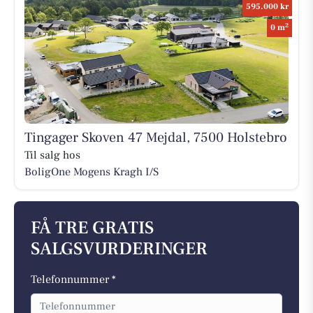
595.000 kr
2
0 m
Tingager Skoven 47 Mejdal, 7500 Holstebro
Til salg hos
BoligOne Mogens Kragh I/S
FÅ TRE GRATIS
SALGSVURDERINGER
Telefonnummer *