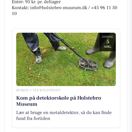
Entré: 95 kr. pr. deltager
Kontakt: info@holstebro-museum.dk / +45 96 11 50
10
ONSDAG
5
AUG.
ØVRIGT // VIA KULTUNAUT
Kom på detektorskole på Holstebro
Museum
Lær at bruge en metaldetektor, så du kan finde
fund fra fortiden