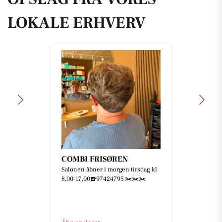
LOKALE ERHVERV
COMBI FRISØREN
Salonen åbner i morgen tirsdag kl
8,00-17,00☎️97424795 ✂️✂️✂️