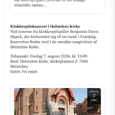
hal med nyt gulv. Hvis der er for mange
tilmeldte sættes...
Klokkespilskoncert i Holstebro Kirke
Nyd tonerne fra klokkespilspiller Benjamin Davis
Maack, der forbereder sig til en turné i Frankrig.
Koncerten finder sted i de smukke omgivelser af
Holstebro Kirke.
Tidspunkt: Fredag 7. august 2026, kl. 15:00
Sted: Holstebro Kirke, Kirkepladsen 2, 7500
Holstebro
Entré: Fri entré
FREDAG
7
AUG.