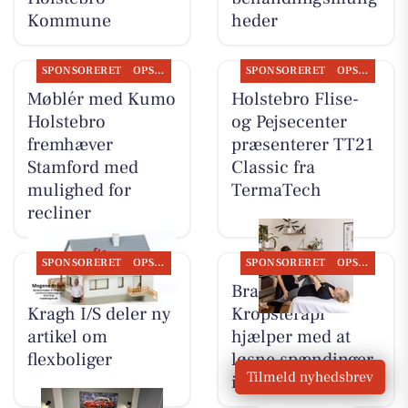
Kommune
heder
SPONSORERET
OPSLAGSTAVLEN
SPONSORERET
OPSLAGSTAVLEN
Møblér med Kumo
Holstebro Flise-
Holstebro
og Pejsecenter
fremhæver
præsenterer TT21
Stamford med
Classic fra
mulighed for
TermaTech
recliner
SPONSORERET
OPSLAGSTAVLEN
SPONSORERET
OPSLAGSTAVLEN
BoligOne Mogens
Brandsborgs
Kragh I/S deler ny
Kropsterapi
artikel om
hjælper med at
flexboliger
løsne spændinger
Tilmeld nyhedsbrev
i fascia