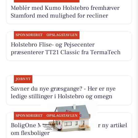
Møblér med Kumo Holstebro fremhæver
Stamford med mulighed for recliner
SPONSORERET
OPSLAGSTAVLEN
Holstebro Flise- og Pejsecenter
præsenterer TT21 Classic fra TermaTech
JOBNYT
Savner du nye græsgange? - Her er nye
ledige stillinger i Holstebro og omegn
SPONSORERET
OPSLAGSTAVLEN
BoligOne Mogens Kragh I/S deler ny artikel
om flexboliger