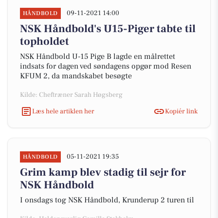
09-11-2021 14:00
HÅNDBOLD
NSK Håndbold's U15-Piger tabte til
topholdet
NSK Håndbold U-15 Pige B lagde en målrettet
indsats for dagen ved søndagens opgør mod Resen
KFUM 2, da mandskabet besøgte
Kilde: Cheftræner Sarah Høgsberg
Læs hele artiklen her
Kopiér link
05-11-2021 19:35
HÅNDBOLD
Grim kamp blev stadig til sejr for
NSK Håndbold
I onsdags tog NSK Håndbold, Krunderup 2 turen til