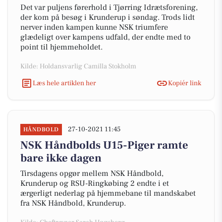
Det var puljens førerhold i Tjørring Idrætsforening,
der kom på besøg i Krunderup i søndag. Trods lidt
nerver inden kampen kunne NSK triumfere
glædeligt over kampens udfald, der endte med to
point til hjemmeholdet.
Kilde: Holdansvarlig Camilla Stokholm
Læs hele artiklen her
Kopiér link
27-10-2021 11:45
HÅNDBOLD
NSK Håndbolds U15-Piger ramte
bare ikke dagen
Tirsdagens opgør mellem NSK Håndbold,
Krunderup og RSU-Ringkøbing 2 endte i et
ærgerligt nederlag på hjemmebane til mandskabet
fra NSK Håndbold, Krunderup.