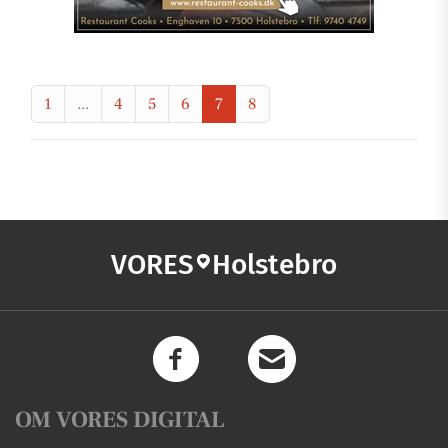
1
...
4
5
6
7
8
VORES
Holstebro
OM VORES DIGITAL