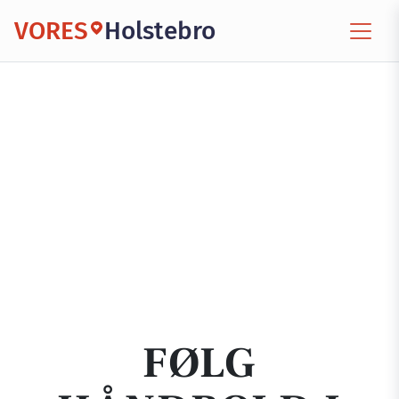
VORES
Holstebro
FØLG