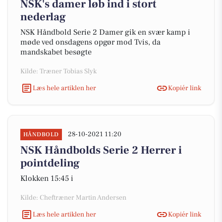
NSK's damer løb ind i stort
nederlag
NSK Håndbold Serie 2 Damer gik en svær kamp i
møde ved onsdagens opgør mod Tvis, da
mandskabet besøgte
Kilde: Træner Tobias Slyk
Læs hele artiklen her
Kopiér link
28-10-2021 11:20
HÅNDBOLD
NSK Håndbolds Serie 2 Herrer i
pointdeling
Klokken 15:45 i
Kilde: Cheftræner Martin Andersen
Læs hele artiklen her
Kopiér link