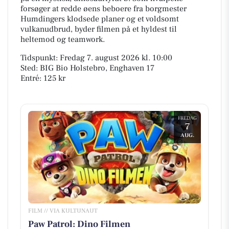
forsøger at redde øens beboere fra borgmester
Humdingers klodsede planer og et voldsomt
vulkanudbrud, byder filmen på et hyldest til
heltemod og teamwork.
Tidspunkt: Fredag 7. august 2026 kl. 10:00
Sted: BIG Bio Holstebro, Enghaven 17
Entré: 125 kr
FREDAG
7
AUG.
FILM // VIA KULTUNAUT
Paw Patrol: Dino Filmen