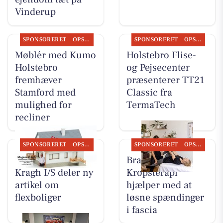
Vinderup
SPONSORERET
OPSLAGSTAVLEN
SPONSORERET
OPSLAGSTAVLEN
Møblér med Kumo
Holstebro Flise-
Holstebro
og Pejsecenter
fremhæver
præsenterer TT21
Stamford med
Classic fra
mulighed for
TermaTech
recliner
SPONSORERET
OPSLAGSTAVLEN
SPONSORERET
OPSLAGSTAVLEN
BoligOne Mogens
Brandsborgs
Kragh I/S deler ny
Kropsterapi
artikel om
hjælper med at
flexboliger
løsne spændinger
i fascia