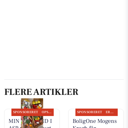
FLERE ARTIKLER
SPONSORERET
OPSLAGSTAVLEN
SPONSORERET
ERHVERV
MIN KØBMAND I
BoligOne Mogens