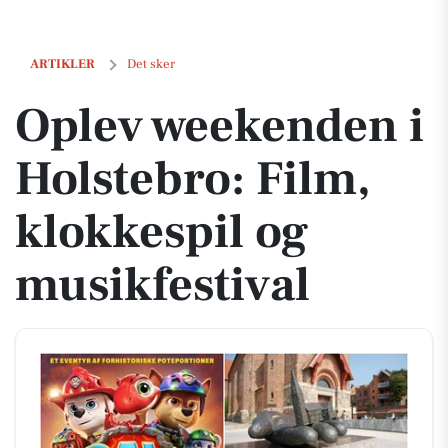
Oplev weekenden i Holstebro: Film, klokkespil og musikfestival
ARTIKLER
Det sker
Oplev weekenden i
Holstebro: Film,
klokkespil og
musikfestival