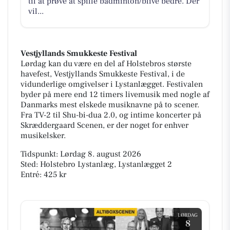
til at prøve at spille badminton/blive bedre. Der
vil...
Vestjyllands Smukkeste Festival
Lørdag kan du være en del af Holstebros største
havefest, Vestjyllands Smukkeste Festival, i de
vidunderlige omgivelser i Lystanlægget. Festivalen
byder på mere end 12 timers livemusik med nogle af
Danmarks mest elskede musiknavne på to scener.
Fra TV-2 til Shu-bi-dua 2.0, og intime koncerter på
Skræddergaard Scenen, er der noget for enhver
musikelsker.
Tidspunkt: Lørdag 8. august 2026
Sted: Holstebro Lystanlæg, Lystanlægget 2
Entré: 425 kr
LØRDAG
8