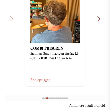
COMBI FRISØREN
Salonen åbner i morgen tirsdag kl
8,00-17,00☎️97424795 ✂️✂️✂️
Åbn opslaget
Annoncørbetalt indhold