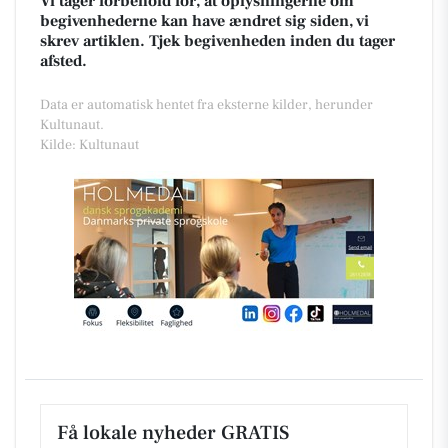
Vi tager forbehold for, at oplysningerne om
begivenhederne kan have ændret sig siden, vi
skrev artiklen. Tjek begivenheden inden du tager
afsted.
Data er automatisk hentet fra eksterne kilder, herunder
Kultunaut.
Kilde: Kultunaut
Få lokale nyheder GRATIS