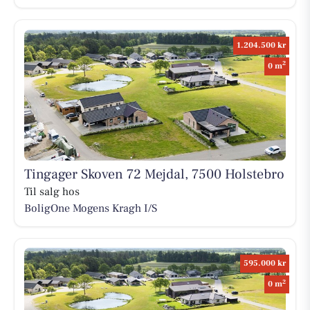
1.204.500 kr
2
0 m
Tingager Skoven 72 Mejdal, 7500 Holstebro
Til salg hos
BoligOne Mogens Kragh I/S
595.000 kr
2
0 m