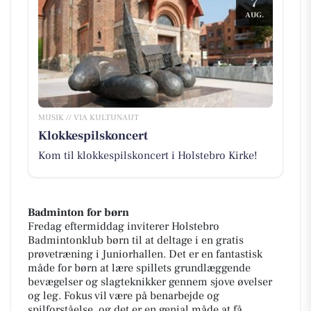
7
AUG.
MUSIK // VIA KULTUNAUT
Klokkespilskoncert
Kom til klokkespilskoncert i Holstebro Kirke!
Badminton for børn
Fredag eftermiddag inviterer Holstebro
Badmintonklub børn til at deltage i en gratis
prøvetræning i Juniorhallen. Det er en fantastisk
måde for børn at lære spillets grundlæggende
bevægelser og slagteknikker gennem sjove øvelser
og leg. Fokus vil være på benarbejde og
spilforståelse, og det er en genial måde at få