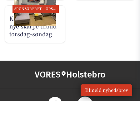
SPONSORERET
OPSLAGSTAVLEN
Kumo Outlet har
nye skarpe tilbud
torsdag-søndag
VORES
Holstebro
Tilmeld nyhedsbrev
OM VORES DIGITAL
Om os