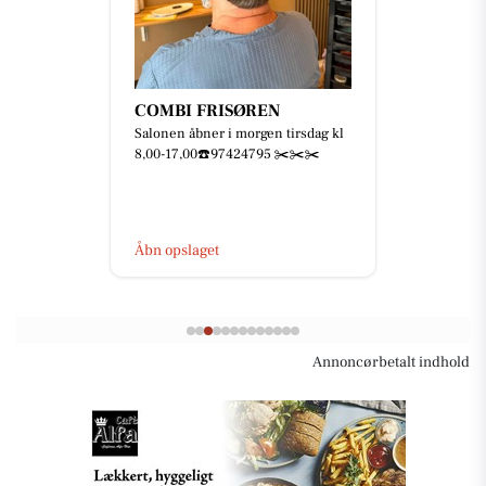
COMBI FRISØREN
Salonen åbner i morgen tirsdag kl
8,00-17,00☎️97424795 ✂️✂️✂️
Åbn opslaget
Annoncørbetalt indhold