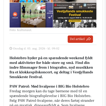
Foto: Kultunaut
.
Del artikel
Onsdag d. 05. aug. 2026 - kl. 09:02
Holstebro byder på en spændende weekend fyldt
med aktiviteter for både store og små. Find din
indre filmmager frem i biografen, nyd musikken
fra et klokkespilskoncert, og deltag i Vestjyllands
Smukkeste Festival.
PAW Patrol: Mød hvalpene i BIG Bio Holstebro
Fredag morgen kan du tage børnene med til en
spændende biografoplevelse i BIG Bio Holstebro.
Følg PAW Patrol-hvalpene, når deres fartøj strander
på en mystisk, dinosaurfyldt ø. Som hvalpene