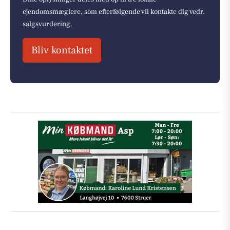
ejendomsmæglere, som efterfølgende vil kontakte dig vedr.
salgsvurdering.
Bliv kontaktet