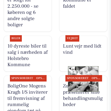
er solgt for
Kommune er
2.250.000 - se
faldet
køberen og 6
andre solgte
boliger
BILER
VEJRET
10 dyreste biler til
Lunt vejr med lidt
salg i nærheden af
vind
Holstebro
Kommune
SPONSORERET
OPSLAGSTAVLEN
SPONSORERET
OPSLAGSTAVLEN
BoligOne Mogens
Zones By Gitte
Kragh I/S inviterer
præsenterer sine
til fremvisning af
behandlingsmulig
rummelig
heder
ejendom tæt på