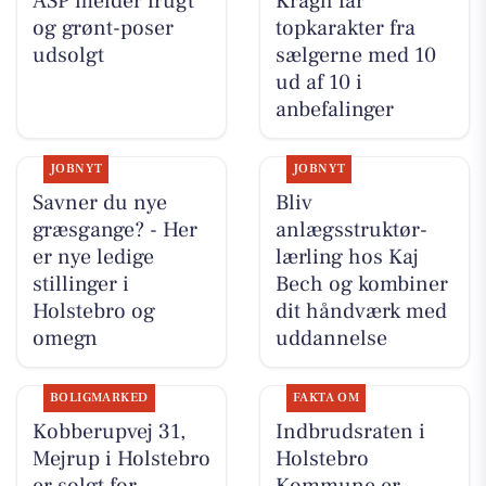
ASP melder frugt
Kragh får
og grønt-poser
topkarakter fra
udsolgt
sælgerne med 10
ud af 10 i
anbefalinger
JOBNYT
JOBNYT
Savner du nye
Bliv
græsgange? - Her
anlægsstruktør-
er nye ledige
lærling hos Kaj
stillinger i
Bech og kombiner
Holstebro og
dit håndværk med
omegn
uddannelse
BOLIGMARKED
FAKTA OM
Kobberupvej 31,
Indbrudsraten i
Mejrup i Holstebro
Holstebro