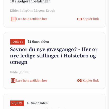
10 i sælgeranbefalinger.
Kilde: BoligOne Mogens Kragh
Læs hele artiklen her
Kopiér link
12 timer siden
JOBNYT
Savner du nye græsgange? - Her er
nye ledige stillinger i Holstebro og
omegn
Kilde: JobNet
Læs hele artiklen her
Kopiér link
18 timer siden
VEJRET