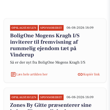
06-08-2026 18:09
OPSLAGSTAVLEN
SPONSORERET
BoligOne Mogens Kragh I/S
inviterer til fremvisning af
rummelig ejendom tæt på
Vinderup
Så er der nyt fra BoligOne Mogens Kragh I/S
Læs hele artiklen her
Kopiér link
06-08-2026 18:09
OPSLAGSTAVLEN
SPONSORERET
Zones By Gitte præsenterer sine