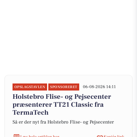
06-08-2026 14:11
OPSLAGSTAVLEN
SPONSORERET
Holstebro Flise- og Pejsecenter
præsenterer TT21 Classic fra
TermaTech
Så er der nyt fra Holstebro Flise- og Pejsecenter
Læs hele artiklen her
Kopiér link