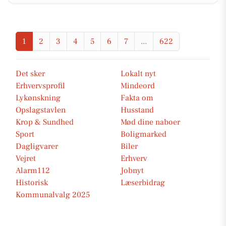
1
2
3
4
5
6
7
...
622
Det sker
Lokalt nyt
Erhvervsprofil
Mindeord
Lykønskning
Fakta om
Opslagstavlen
Husstand
Krop & Sundhed
Mød dine naboer
Sport
Boligmarked
Dagligvarer
Biler
Vejret
Erhverv
Alarm112
Jobnyt
Historisk
Læserbidrag
Kommunalvalg 2025