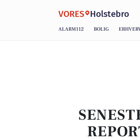
VORES
Holstebro
ALARM112
BOLIG
ERHVER
SENEST
REPOR