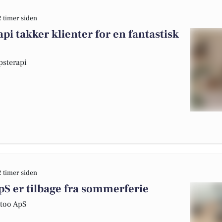
2 timer siden
i takker klienter for en fantastisk
psterapi
2 timer siden
pS er tilbage fra sommerferie
ttoo ApS