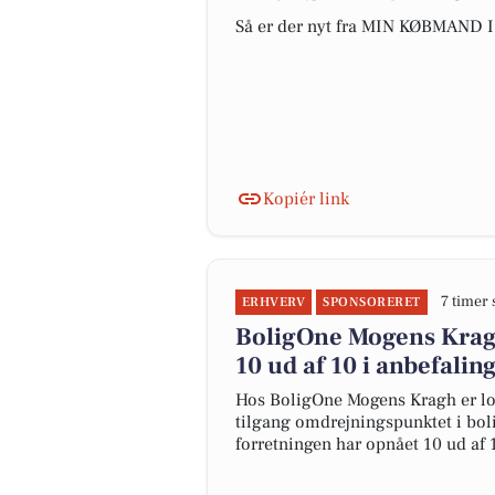
Så er der nyt fra MIN KØBMAND I
Kopiér link
7 timer 
ERHVERV
SPONSORERET
BoligOne Mogens Kragh
10 ud af 10 i anbefalin
Hos BoligOne Mogens Kragh er lo
tilgang omdrejningspunktet i boli
forretningen har opnået 10 ud af 