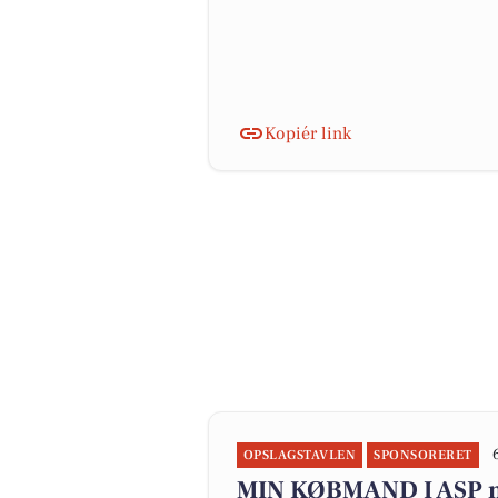
Kopiér link
OPSLAGSTAVLEN
SPONSORERET
MIN KØBMAND I ASP me