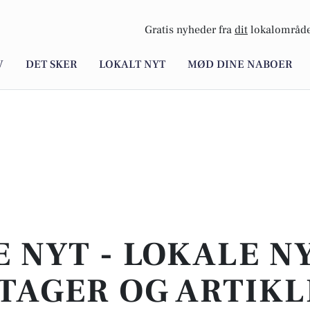
Gratis nyheder fra
dit
lokalområde
V
DET SKER
LOKALT NYT
MØD DINE NABOER
E NYT - LOKALE N
TAGER OG ARTIKL