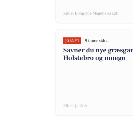
Kilde: BoligOne Mogens Kragh
9 timer siden
JOBNYT
Savner du nye græsgange
Holstebro og omegn
Kilde: JobNet