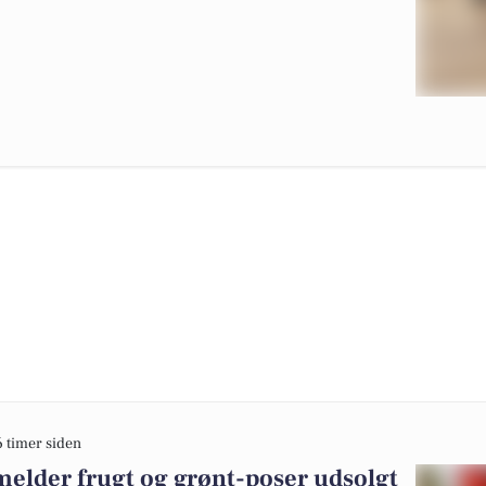
6 timer siden
lder frugt og grønt-poser udsolgt