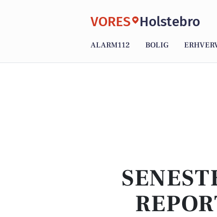
VORES
Holstebro
ALARM112
BOLIG
ERHVER
SENEST
REPOR