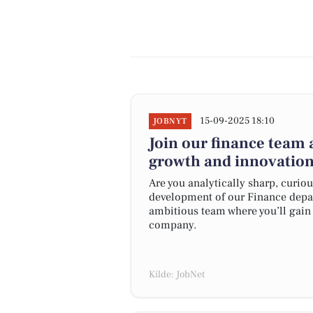
15-09-2025 18:10
JOBNYT
Join our finance team a
growth and innovatio
Are you analytically sharp, curio
development of our Finance depar
ambitious team where you’ll gain
company.
Kilde: JobNet