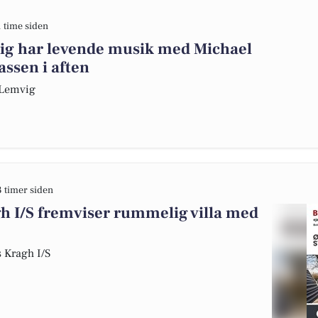
1 time siden
ig har levende musik med Michael
ssen i aften
a Lemvig
3 timer siden
 I/S fremviser rummelig villa med
 Kragh I/S