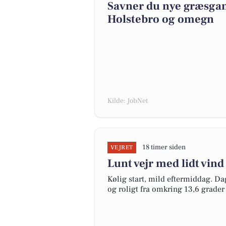
Savner du nye græsgange
Holstebro og omegn
Kilde: JobNet
18 timer siden
VEJRET
Lunt vejr med lidt vind
Kølig start, mild eftermiddag. Dag
og roligt fra omkring 13,6 grader