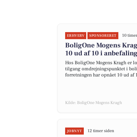
10 time
ERHVERV
SPONSORERET
BoligOne Mogens Kragh
10 ud af 10 i anbefalin
Hos BoligOne Mogens Kragh er lo
tilgang omdrejningspunktet i boli
forretningen har opnået 10 ud af 
Kilde: BoligOne Mogens Kragh
12 timer siden
JOBNYT