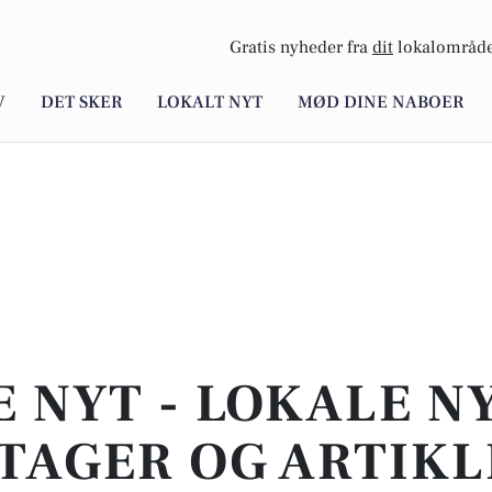
Gratis nyheder fra
dit
lokalområde
V
DET SKER
LOKALT NYT
MØD DINE NABOER
E NYT - LOKALE N
TAGER OG ARTIKL