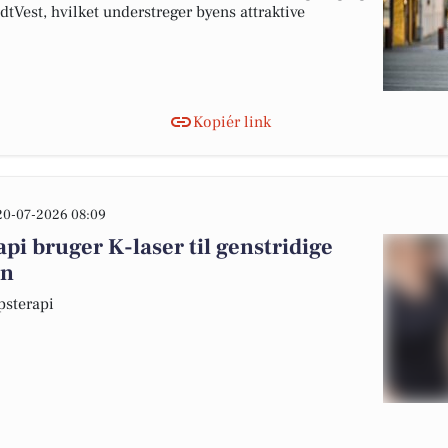
Vest, hvilket understreger byens attraktive
Kopiér link
20-07-2026 08:09
i bruger K-laser til genstridige
on
psterapi