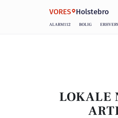
VORES
Holstebro
ALARM112
BOLIG
ERHVER
LOKALE 
ART