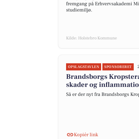
fremgang på Erhvervsakademi Midt
studiemiljø.
Kilde: Holstebro Kommune
OPSLAGSTAVLEN
SPONSORERET
Brandsborgs Kropsterap
skader og inflammati
Så er der nyt fra Brandsborgs Kro
Kopiér link