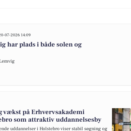
20-07-2026 14:09
g har plads i både solen og
a Lemvig
 og vækst på Erhvervsakademi
tebro som attraktiv uddannelsesby
ende uddannelser i Holstebro viser stabil søgning og