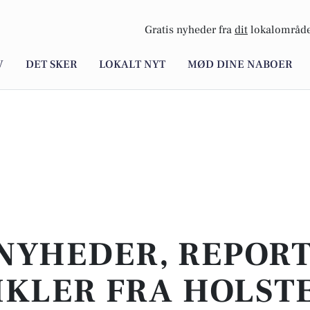
Gratis nyheder fra
dit
lokalområde
V
DET SKER
LOKALT NYT
MØD DINE NABOER
NYHEDER, REPOR
IKLER FRA HOLST