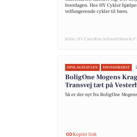
hverdagen. Hos HV Cykler hjælper 
velfungerende cykler til børn.
Kilde: HV Care/Kim Schmidt/Henrik P
OPSLAGSTAVLEN
SPONSORERET
BoligOne Mogens Kragh 
Transvej tæt på Vester
Så er der nyt fra BoligOne Mogens
Kopiér link