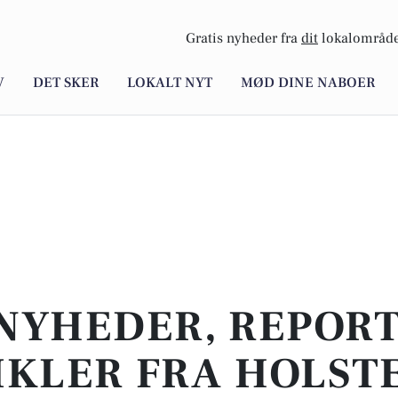
Gratis nyheder fra
dit
lokalområde
V
DET SKER
LOKALT NYT
MØD DINE NABOER
NYHEDER, REPOR
IKLER FRA HOLST