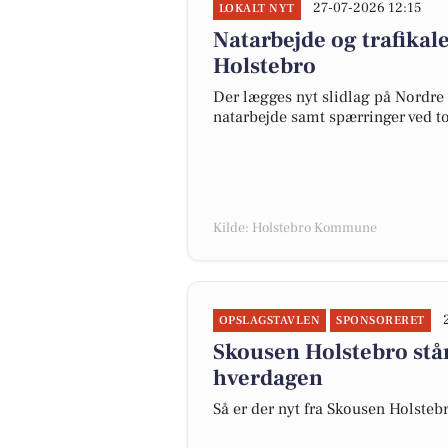
27-07-2026 12:15
LOKALT NYT
Natarbejde og trafikal
Holstebro
Der lægges nyt slidlag på Nordre 
natarbejde samt spærringer ved to
Kilde: Holstebro Kommune
OPSLAGSTAVLEN
SPONSORERET
Skousen Holstebro står
hverdagen
Så er der nyt fra Skousen Holsteb