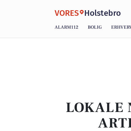
VORES
Holstebro
ALARM112
BOLIG
ERHVER
LOKALE 
ART