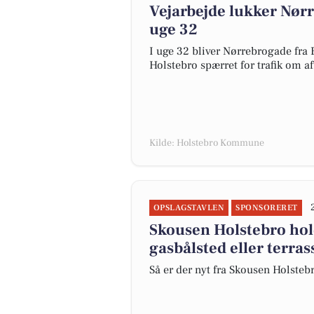
Vejarbejde lukker Nør
uge 32
I uge 32 bliver Nørrebrogade fra B
Holstebro spærret for trafik om a
Kilde: Holstebro Kommune
OPSLAGSTAVLEN
SPONSORERET
Skousen Holstebro hol
gasbålsted eller terra
Så er der nyt fra Skousen Holsteb