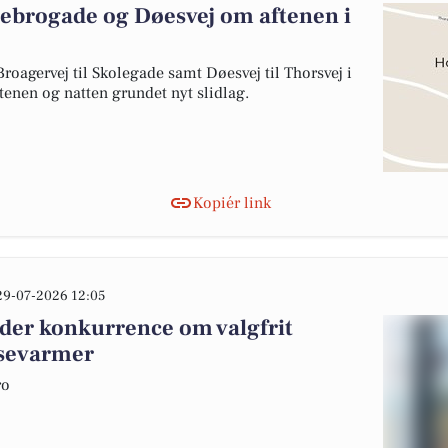
rebrogade og Døesvej om aftenen i
roagervej til Skolegade samt Døesvej til Thorsvej i
ftenen og natten grundet nyt slidlag.
Kopiér link
29-07-2026 12:05
der konkurrence om valgfrit
ssevarmer
ro