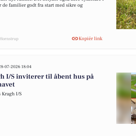
de familier godt fra start med sikre og
Kopiér link
 Hornstrup
28-07-2026 18:04
I/S inviterer til åbent hus på
havet
 Kragh I/S