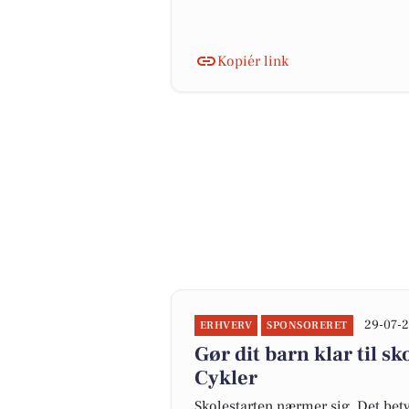
Kopiér link
29-07-2
ERHVERV
SPONSORERET
Gør dit barn klar til s
Cykler
Skolestarten nærmer sig. Det betyd