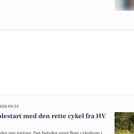
026 09:35
kolestart med den rette cykel fra HV
er nye rutiner. Det betyder også flere cykelture i