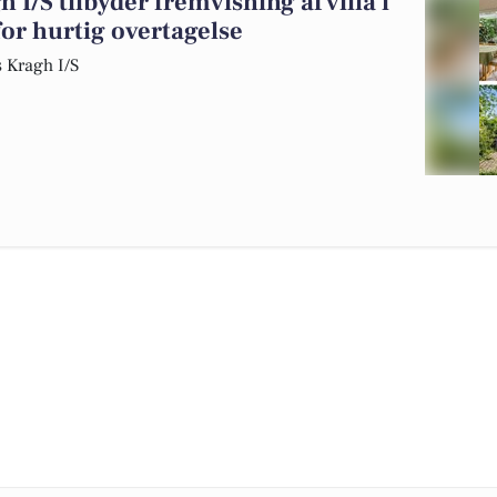
I/S tilbyder fremvisning af villa i
r hurtig overtagelse
 Kragh I/S