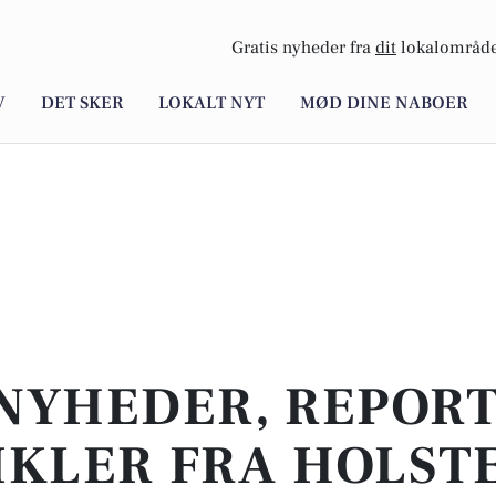
Gratis nyheder fra
dit
lokalområde
V
DET SKER
LOKALT NYT
MØD DINE NABOER
NYHEDER, REPOR
IKLER FRA HOLST