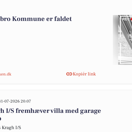
ebro Kommune er faldet
Kopiér link
nken.dk
31-07-2026 20:07
 I/S fremhæver villa med garage
b
 Kragh I/S