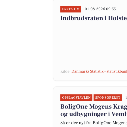
01-08-2026 09:55
FAKTA OM
Indbrudsraten i Holst
Kilde:
Danmarks Statistik - statistikba
OPSLAGSTAVLEN
SPONSORERET
BoligOne Mogens Kragh
og udbygninger i Vem
Så er der nyt fra BoligOne Mogens