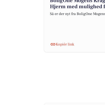
BoligOne Mogens Kragh 
Hjerm med mulighed fo
Så er der nyt fra BoligOne Mogens
Kopiér link