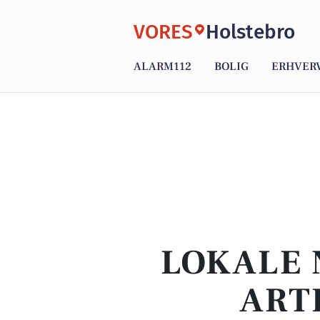
VORES
Holstebro
ALARM112
BOLIG
ERHVER
LOKALE 
ART