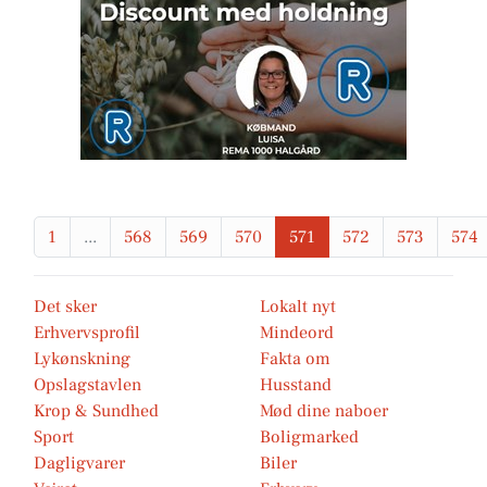
1
...
568
569
570
571
572
573
574
Det sker
Lokalt nyt
Erhvervsprofil
Mindeord
Lykønskning
Fakta om
Opslagstavlen
Husstand
Krop & Sundhed
Mød dine naboer
Sport
Boligmarked
Dagligvarer
Biler