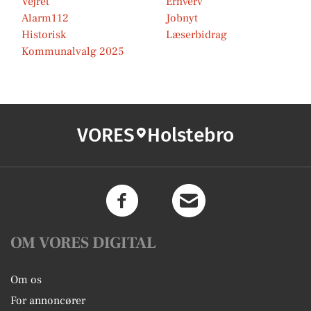
Vejret
Erhverv
Alarm112
Jobnyt
Historisk
Læserbidrag
Kommunalvalg 2025
VORES
Holstebro
OM VORES DIGITAL
Om os
For annoncører