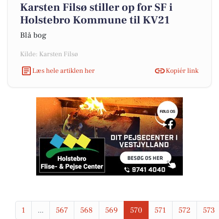
Karsten Filsø stiller op for SF i
Holstebro Kommune til KV21
Blå bog
Kilde: Karsten Filsø
Læs hele artiklen her
Kopiér link
1
...
567
568
569
570
571
572
573