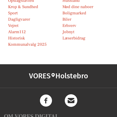
Opslagstavlen
Husstand
Krop & Sundhed
Mød dine naboer
Sport
Boligmarked
Dagligvarer
Biler
Vejret
Erhverv
Alarm112
Jobnyt
Historisk
Læserbidrag
Kommunalvalg 2025
VORES
Holstebro
OM VORES DIGITAL