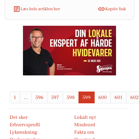
Læs hele artiklen her
Kopiér link
1
...
596
597
598
599
600
601
602
Det sker
Lokalt nyt
Erhvervsprofil
Mindeord
Lykønskning
Fakta om