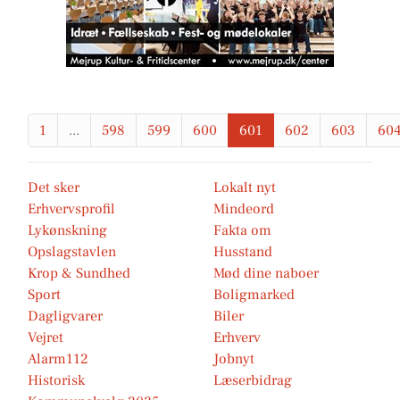
1
...
598
599
600
601
602
603
60
Det sker
Lokalt nyt
Erhvervsprofil
Mindeord
Lykønskning
Fakta om
Opslagstavlen
Husstand
Krop & Sundhed
Mød dine naboer
Sport
Boligmarked
Dagligvarer
Biler
Vejret
Erhverv
Alarm112
Jobnyt
Historisk
Læserbidrag