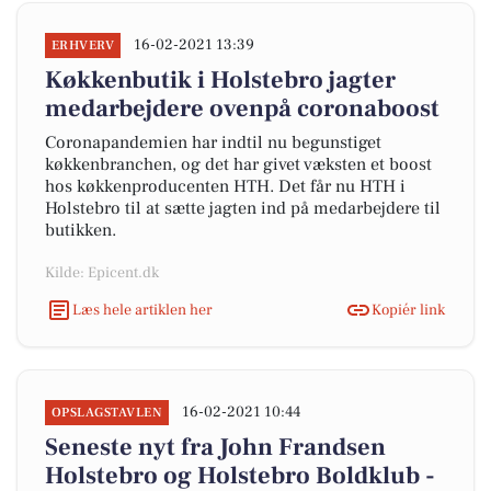
16-02-2021 13:39
ERHVERV
Køkkenbutik i Holstebro jagter
medarbejdere ovenpå coronaboost
Coronapandemien har indtil nu begunstiget
køkkenbranchen, og det har givet væksten et boost
hos køkkenproducenten HTH. Det får nu HTH i
Holstebro til at sætte jagten ind på medarbejdere til
butikken.
Kilde: Epicent.dk
Læs hele artiklen her
Kopiér link
16-02-2021 10:44
OPSLAGSTAVLEN
Seneste nyt fra John Frandsen
Holstebro og Holstebro Boldklub -