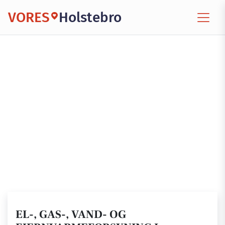
VORES
Holstebro
EL-, GAS-, VAND- OG