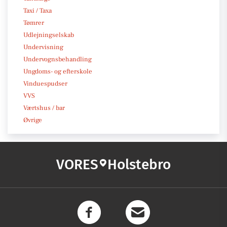
Taxi / Taxa
Tømrer
Udlejningselskab
Undervisning
Undervognsbehandling
Ungdoms- og efterskole
Vinduespudser
VVS
Værtshus / bar
Øvrige
VORES
Holstebro