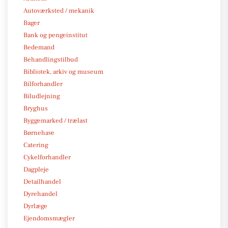
Autoværksted / mekanik
Bager
Bank og pengeinstitut
Bedemand
Behandlingstilbud
Bibliotek, arkiv og museum
Bilforhandler
Biludlejning
Bryghus
Byggemarked / trælast
Børnehave
Catering
Cykelforhandler
Dagpleje
Detailhandel
Dyrehandel
Dyrlæge
Ejendomsmægler