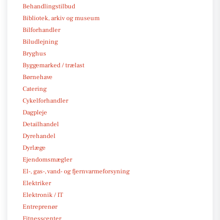
Behandlingstilbud
Bibliotek, arkiv og museum
Bilforhandler
Biludlejning
Bryghus
Byggemarked / trælast
Børnehave
Catering
Cykelforhandler
Dagpleje
Detailhandel
Dyrehandel
Dyrlæge
Ejendomsmægler
El-, gas-, vand- og fjernvarmeforsyning
Elektriker
Elektronik / IT
Entreprenør
Fitnesscenter