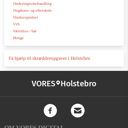
Undervognsbehandling
Ungdoms- og efterskole
Vinduespudser
VVS
Værtshus / bar
Øvrige
Få hjælp til skrædderopgaver i Holstebro
VORES
Holstebro