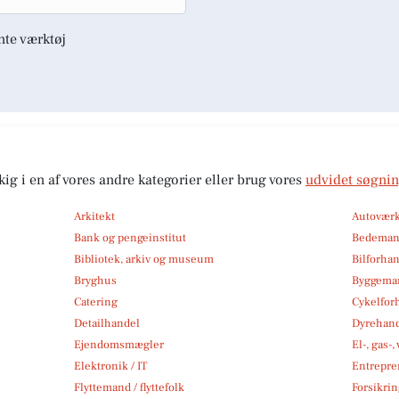
nte værktøj
kig i en af vores andre kategorier eller brug vores
udvidet søgni
Arkitekt
Autoværk
Bank og pengeinstitut
Bedema
Bibliotek, arkiv og museum
Bilforha
Bryghus
Byggemar
Catering
Cykelfor
Detailhandel
Dyrehan
Ejendomsmægler
El-, gas-
Elektronik / IT
Entrepre
Flyttemand / flyttefolk
Forsikri