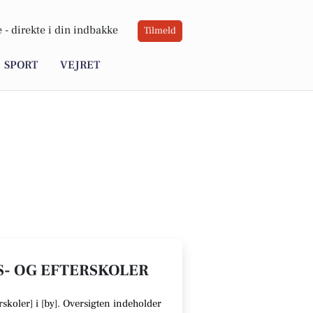
 -
direkte i din indbakke
Tilmeld
SPORT
VEJRET
S- OG EFTERSKOLER
skoler] i [
by
].
Oversigten indeholder