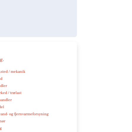
ng
.
sted / mekanik
nd
ndler
ked / trælast
handler
del
, vand- og fjernvarmeforsyning
nør
ng