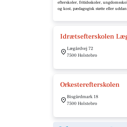
efterskoler, fritidsskoler, ungdomssk
og kost, pædagogisk støtte eller udda
Idrætsefterskolen L
Lægårdvej 72
7500 Holstebro
Orkesterefterskolen
Bisgårdmark 18
7500 Holstebro