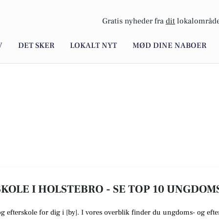
Gratis nyheder fra
dit
lokalområde
V
DET SKER
LOKALT NYT
MØD DINE NABOER
KOLE I HOLSTEBRO - SE TOP 10 UNGDOM
og efterskole
for dig i [
by
]. I vores overblik finder du ungdoms- og efter