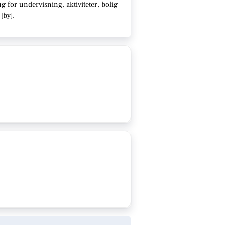
 for undervisning, aktiviteter, bolig
[
by
]
.