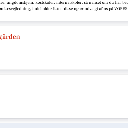
oler, ungdomshjem, kostskoler, internatskoler,
så uanset om du har brug
nnelsesvejledning,
indeholder listen disse
og er udvalgt af os på VORES 
ægården