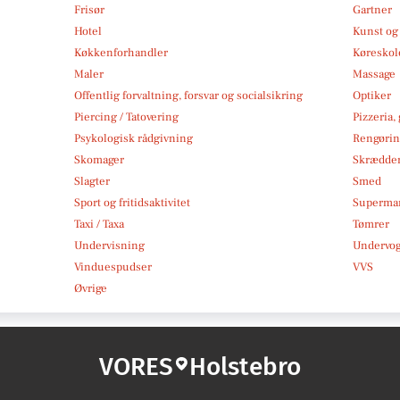
Frisør
Gartner
Hotel
Kunst og 
Køkkenforhandler
Køreskol
Maler
Massage
Offentlig forvaltning, forsvar og socialsikring
Optiker
Piercing / Tatovering
Pizzeria,
Psykologisk rådgivning
Rengøri
Skomager
Skrædde
Slagter
Smed
Sport og fritidsaktivitet
Superma
Taxi / Taxa
Tømrer
Undervisning
Undervo
Vinduespudser
VVS
Øvrige
VORES
Holstebro