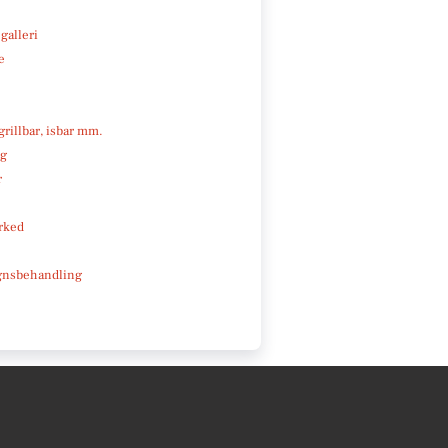
galleri
e
 grillbar, isbar mm.
ng
r
rked
gnsbehandling