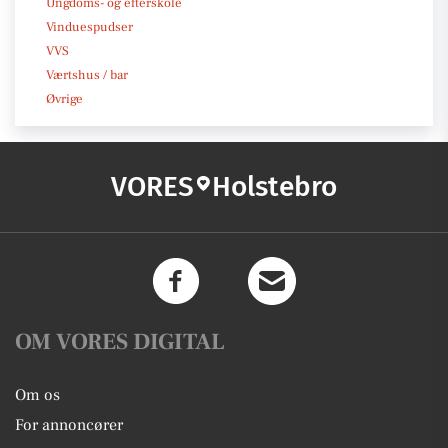
Ungdoms- og efterskole
Vinduespudser
VVS
Værtshus / bar
Øvrige
VORES
Holstebro
OM VORES DIGITAL
Om os
For annoncører