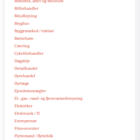
Bibliotek, arkiv og museum
Bilforhandler
Biludlejning
Bryghus
Byggemarked / trælast
Børnehave
Catering
Cykelforhandler
Dagpleje
Detailhandel
Dyrehandel
Dyrlæge
Ejendomsmægler
El-, gas-, vand- og fjernvarmeforsyning
Elektriker
Elektronik / IT
Entreprenør
Fitnesscenter
Flyttemand / flyttefolk