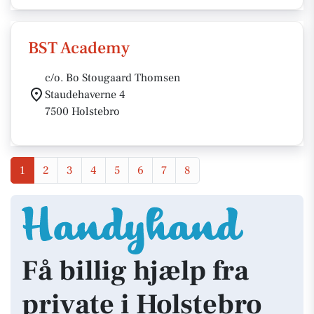
BST Academy
c/o. Bo Stougaard Thomsen
Staudehaverne 4
7500 Holstebro
1
2
3
4
5
6
7
8
Få billig hjælp fra
private i Holstebro