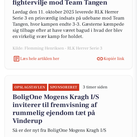
fightervilje mod Team Tangen
Lørdag den 11. oktober 2025 leverede RLK Herrer
Serie 3 en prisværdig indsats på udebane mod Team
Tangen, hvor kampen endte 3-3. Gæsterne kæmpede
sig tilbage efter at have været bagud i hvad der blev
en virkelig svær kamp for holdet.
Kilde: Flemming Henriksen - RLK Herrer Serie 3
Læs hele artiklen her
Kopiér link
3 timer siden
OPSLAGSTAVLEN
SPONSORERET
BoligOne Mogens Kragh I/S
inviterer til fremvisning af
rummelig ejendom tæt på
Vinderup
Så er der nyt fra BoligOne Mogens Kragh I/S