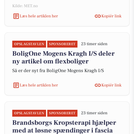
Kilde: MET.no
Læs hele artiklen her
Kopiér link
23 timer siden
OPSLAGSTAVLEN
SPONSORERET
BoligOne Mogens Kragh I/S deler
ny artikel om flexboliger
Så er der nyt fra BoligOne Mogens Kragh I/S
Læs hele artiklen her
Kopiér link
23 timer siden
OPSLAGSTAVLEN
SPONSORERET
Brandsborgs Kropsterapi hjælper
med at løsne spændinger i fascia