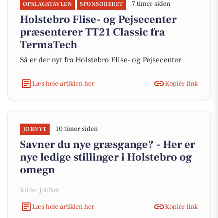
7 timer siden
OPSLAGSTAVLEN
SPONSORERET
Holstebro Flise- og Pejsecenter
præsenterer TT21 Classic fra
TermaTech
Så er der nyt fra Holstebro Flise- og Pejsecenter
Læs hele artiklen her
Kopiér link
10 timer siden
JOBNYT
Savner du nye græsgange? - Her er
nye ledige stillinger i Holstebro og
omegn
Kilde: JobNet
Læs hele artiklen her
Kopiér link