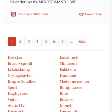
Så er der nyt fra MIN KØBMAND I ASP
Læs hele artiklen her
Kopiér link
1
2
3
4
5
6
7
...
622
Det sker
Lokalt nyt
Erhvervsprofil
Mindeord
Lykønskning
Fakta om
Opslagstavlen
Husstand
Krop & Sundhed
Mød dine naboer
Sport
Boligmarked
Dagligvarer
Biler
Vejret
Erhverv
Alarm112
Jobnyt
Historisk
Læserbidrag