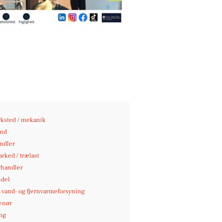
ksted / mekanik
nd
andler
rked / trælast
rhandler
del
-, vand- og fjernvarmeforsyning
enør
ng