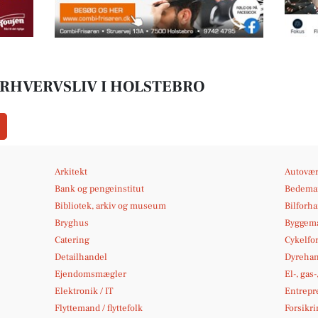
ERHVERVSLIV I HOLSTEBRO
Arkitekt
Autovær
Bank og pengeinstitut
Bedema
Bibliotek, arkiv og museum
Bilforh
Bryghus
Byggema
Catering
Cykelfo
Detailhandel
Dyrehan
Ejendomsmægler
El-, gas
Elektronik / IT
Entrepr
Flyttemand / flyttefolk
Forsikri