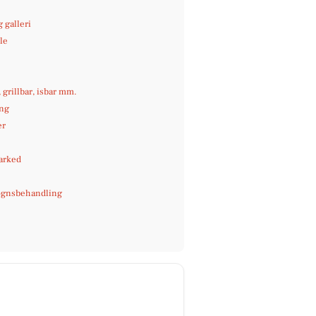
 galleri
le
e
, grillbar, isbar mm.
ng
er
arked
gnsbehandling