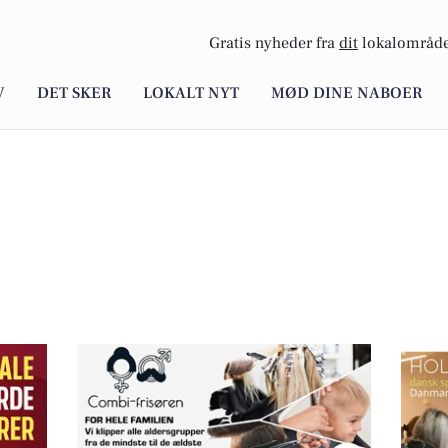
Gratis nyheder fra
dit
lokalområde
V
DET SKER
LOKALT NYT
MØD DINE NABOER