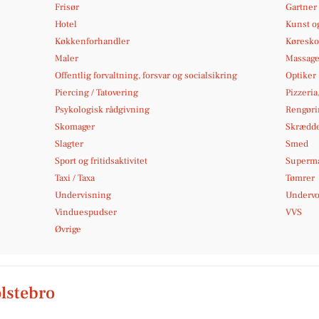
Frisør
Gartner
Hotel
Kunst og
Køkkenforhandler
Køresko
Maler
Massag
Offentlig forvaltning, forsvar og socialsikring
Optiker
Piercing / Tatovering
Pizzeria
Psykologisk rådgivning
Rengøri
Skomager
Skrædd
Slagter
Smed
Sport og fritidsaktivitet
Superm
Taxi / Taxa
Tømrer
Undervisning
Undervo
Vinduespudser
VVS
Øvrige
lstebro