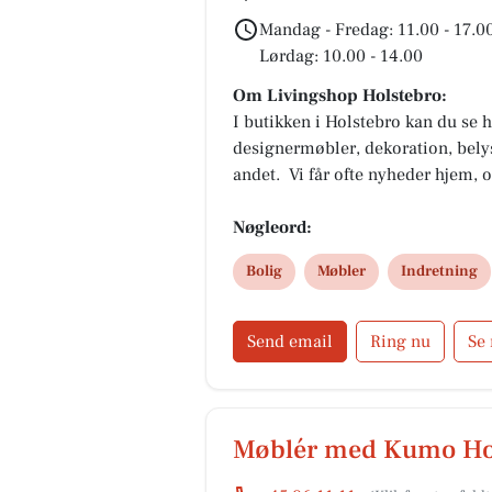
Mandag - Fredag: 11.00 - 17.0
Lørdag: 10.00 - 14.00
Om Livingshop Holstebro:
I butikken i Holstebro kan du se h
designermøbler, dekoration, bely
andet. Vi får ofte nyheder hjem, o
lave nye opstillinger, hvor vi kom
vores mange forskellige brands. Til
Nøgleord:
inspiration fra årstiderne og de t
Bolig
Møbler
Indretning
boligindretning. Kig forbi - vi glæ
Send email
Ring nu
Se
Møblér med Kumo Ho