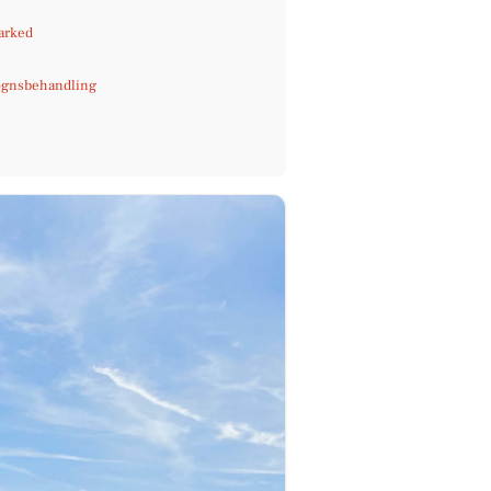
arked
gnsbehandling