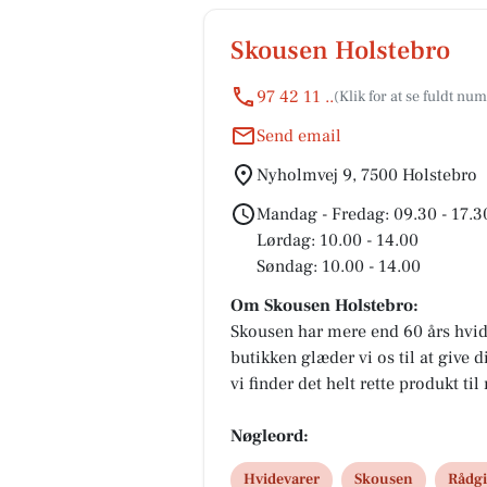
Skousen Holstebro
97 42 11 ..
Send email
Nyholmvej 9, 7500 Holstebro
Mandag - Fredag: 09.30 - 17.3
Lørdag: 10.00 - 14.00
Søndag: 10.00 - 14.00
Om Skousen Holstebro:
Skousen har mere end 60 års hvid
butikken glæder vi os til at give 
vi finder det helt rette produkt til
naturligvis din handel fra start ti
mangler et mindre produkt eller al
Nøgleord:
køkken.
Hvidevarer
Skousen
Rådg