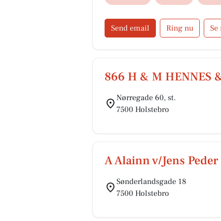
Send email
Ring nu
Se
866 H & M HENNES 
Nørregade 60, st.
7500 Holstebro
A Alainn v/Jens Pede
Sønderlandsgade 18
7500 Holstebro