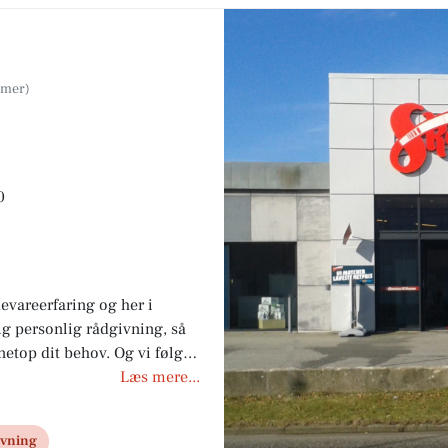
0
evareerfaring og her i
dig personlig rådgivning, så
 netop dit behov. Og vi følger
l slut. Det er uanset om du
Læs mere...
le hvidevarer til dit nye
ivning