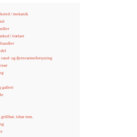
ksted / mekanik
nd
andler
rked / trælast
rhandler
del
-, vand- og fjernvarmeforsyning
enør
ng
 galleri
le
e
, grillbar, isbar mm.
ng
er