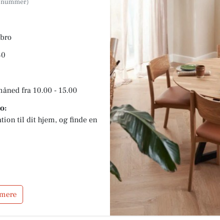
ebro
30
måned fra 10.00 - 15.00
o:
tion til dit hjem, og finde en
 mere