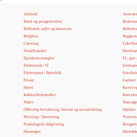
Arkitekt
Autovær
Bank og pengeinstitut
Bedema
Bibliotek, arkiv og museum
Bilforh
Bryghus
Byggema
Catering
Cykelfo
Detailhandel
Dyrehan
Ejendomsmægler
El-, gas
Elektronik / IT
Entrepr
Flyttemand / flyttefolk
Forsikri
Frisør
Gartner
Hotel
Kunst og
Køkkenforhandler
Køresko
Maler
Massag
Offentlig forvaltning, forsvar og socialsikring
Optiker
Piercing / Tatovering
Pizzeria
Psykologisk rådgivning
Rengøri
Skomager
Skrædd